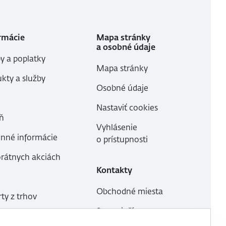
rmácie
Mapa stránky
a osobné údaje
y a poplatky
Mapa stránky
kty a služby
Osobné údaje
Nastaviť cookies
ň
Vyhlásenie
inné informácie
o prístupnosti
orátnych akciách
Kontakty
Obchodné miesta
ty z trhov
Ste s niečím
ovede
nespokojní?