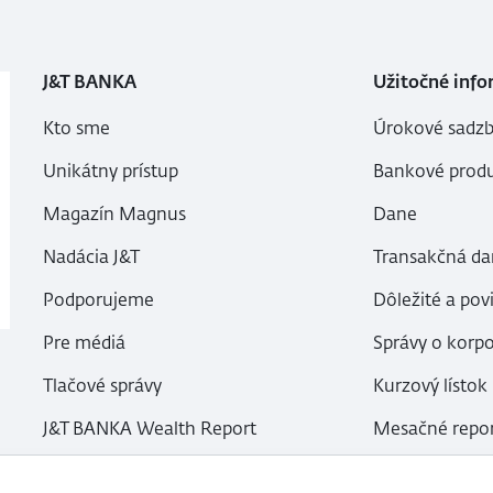
J&T BANKA
Užitočné info
Kto sme
Úrokové sadzb
Unikátny prístup
Bankové produ
Magazín Magnus
Dane
Nadácia J&T
Transakčná da
Podporujeme
Dôležité a pov
Pre médiá
Správy o korp
Tlačové správy
Kurzový lístok
J&T BANKA Wealth Report
Mesačné repor
Kariéra
Otázky a odp