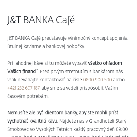
J&T BANKA Café
J&T BANKA Café predstavuje výnimočný koncept spojenia
útulnej kaviarne a bankovej pobočky.
Pri lahodnej káve si tu môžete vybaviť
všetko ohľadom
Vašich financií
. Pred prvým stretnutím s bankárom nás
však neváhajte kontaktovať na čísle
0800 900 500
alebo
+421 232 607 187
, aby sme sa vedeli prispôsobiť Vašim
časovým potrebám.
Nemusíte ale byť klientom banky, aby ste mohli prísť
vychutnať kvalitnú kávu
. Nájdete nás v Grandhoteli Starý
Smokovec vo Vysokých Tatrách každý pracovný deň 09:00