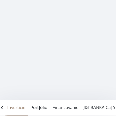
ce
Investície
Portfólio
Financovanie
J&T BANKA Café