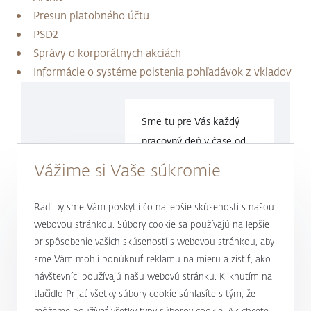
Presun platobného účtu
PSD2
Správy o korporátnych akciách
Informácie o systéme poistenia pohľadávok z vkladov
Sme tu pre Vás každý
pracovný deň v čase
od
9.00 do
17.00 hod.
Vážime si Vaše súkromie
0800 900 500
Radi by sme Vám poskytli čo najlepšie skúsenosti s našou
webovou stránkou. Súbory cookie sa používajú na lepšie
prispôsobenie vašich skúseností s webovou stránkou, aby
alebo
+421 232 607 187
sme Vám mohli ponúknuť reklamu na mieru a zistiť, ako
návštevníci používajú našu webovú stránku. Kliknutím na
tlačidlo Prijať všetky súbory cookie súhlasíte s tým, že