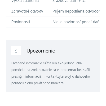
Výška zdanenia
Zrážková daň 19 %.
Zdravotné odvody
Príjem nepodlieha odvodom do
Povinnosti
Nie je povinnosť podať daňové
Upozornenie
Uvedené informácie slúžia len ako jednoduchá
pomôcka na zorientovanie sa v problematike. Kvôli
presným informáciám kontaktujte svojho daňového
poradcu alebo privátneho bankára.