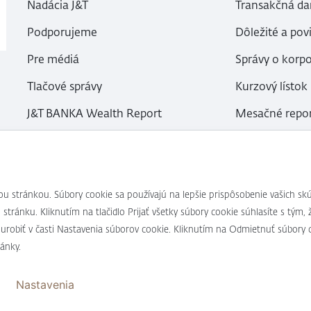
Nadácia J&T
Transakčná da
Podporujeme
Dôležité a pov
Pre médiá
Správy o korp
Tlačové správy
Kurzový lístok
J&T BANKA Wealth Report
Mesačné repor
Kariéra
Otázky a odp
Bezpečnosť
ou stránkou. Súbory cookie sa používajú na lepšie prispôsobenie vašich
 stránku. Kliknutím na tlačidlo Prijať všetky súbory cookie súhlasíte s tý
k urobiť v časti Nastavenia súborov cookie. Kliknutím na Odmietnuť súbor
ánky.
Nastavenia