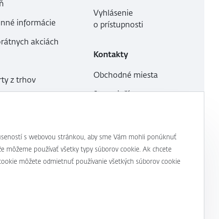
ň
Vyhlásenie
inné informácie
o prístupnosti
orátnych akciách
Kontakty
Obchodné miesta
ty z trhov
Ste s niečím
ovede
nespokojní?
Whistleblowing linka
 skúseností s webovou stránkou, aby sme Vám mohli ponúknuť
m, že môžeme používať všetky typy súborov cookie. Ak chcete
y cookie môžete odmietnuť používanie všetkých súborov cookie