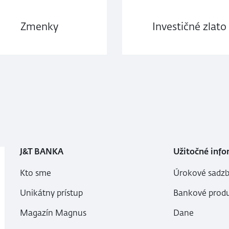
Zmenky
Investičné zlato
J&T BANKA
Užitočné info
Kto sme
Úrokové sadzb
Unikátny prístup
Bankové produ
Magazín Magnus
Dane