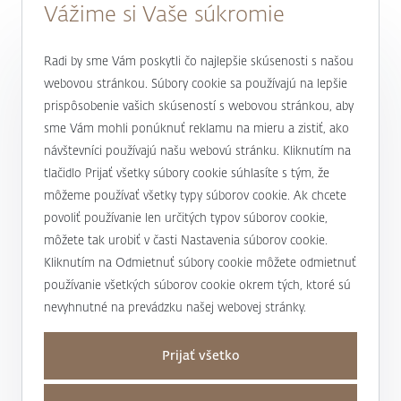
9.00 do
17.00 hod.
Vážime si Vaše súkromie
0800 900 500
Radi by sme Vám poskytli čo najlepšie skúsenosti s našou
webovou stránkou. Súbory cookie sa používajú na lepšie
prispôsobenie vašich skúseností s webovou stránkou, aby
alebo
+421 232 607 187
sme Vám mohli ponúknuť reklamu na mieru a zistiť, ako
návštevníci používajú našu webovú stránku. Kliknutím na
tlačidlo Prijať všetky súbory cookie súhlasíte s tým, že
J&T BANKA
môžeme používať všetky typy súborov cookie. Ak chcete
povoliť používanie len určitých typov súborov cookie,
Kto sme
môžete tak urobiť v časti Nastavenia súborov cookie.
Užitočné informácie
Kliknutím na Odmietnuť súbory cookie môžete odmietnuť
Unikátny prístup
používanie všetkých súborov cookie okrem tých, ktoré sú
Úrokové sadzby a poplatky
Magazín Magnus
nevyhnutné na prevádzku našej webovej stránky.
Mapa stránky a osobné údaje
Bankové produkty a služby
Nadácia J&T
Prijať všetko
Mapa stránky
Dane
Podporujeme
Kontakty
Osobné údaje
Transakčná daň