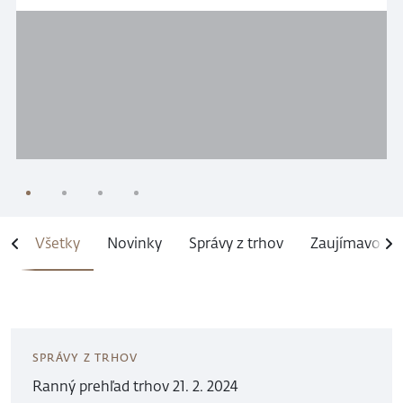
tretinu kapitalizácie S&P 500, prišla v júni o viac
než 2 bilióny dolárov trhovej hodnoty a jej
členovia sa prestali hýbať ako jeden celok.
Prezývka sa rozpadá presne vtedy, keď akcie
prestávajú kopírovať jedna druhú.
1
2
3
4
Všetky
Novinky
Správy z trhov
Zaujímavosti
SPRÁVY Z TRHOV
Ranný prehľad trhov 21. 2. 2024