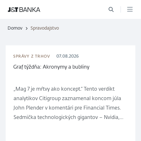
Domov
Spravodajstvo
07.08.2026
SPRÁVY Z TRHOV
Graf týždňa: Akronymy a bubliny
„Mag 7 je mŕtvy ako koncept.“ Tento verdikt
analytikov Citigroup zaznamenal koncom júla
John Plender v komentári pre Financial Times.
Sedmička technologických gigantov – Nvidia,
Meta, Apple, Microsoft, Alphabet, Amazon a
Tesla –, ktorá ešte pred rokom tvorila približne