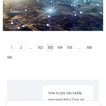
1
2
...
102
103
104
105
...
168
169
Sme tu pre Vás každý
pracovný deň v čase
od