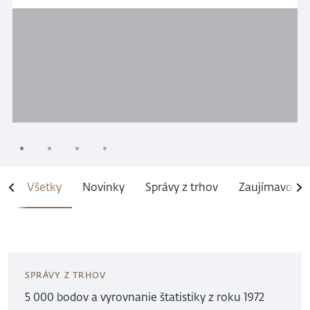
tretinu kapitalizácie S&P 500, prišla v júni o viac
než 2 bilióny dolárov trhovej hodnoty a jej
členovia sa prestali hýbať ako jeden celok.
Prezývka sa rozpadá presne vtedy, keď akcie
prestávajú kopírovať jedna druhú.
1
2
3
4
Všetky
Novinky
Správy z trhov
Zaujímavosti
SPRÁVY Z TRHOV
5 000 bodov a vyrovnanie štatistiky z roku 1972