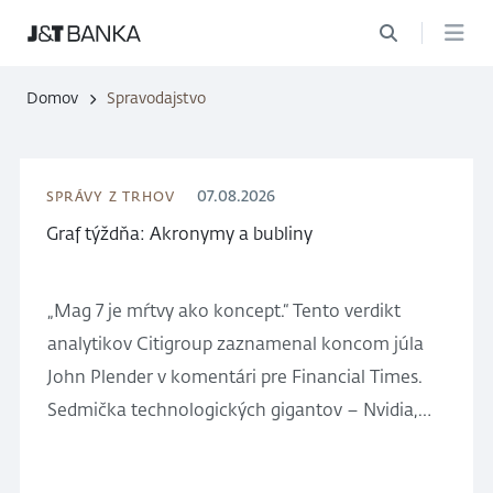
Domov
Spravodajstvo
07.08.2026
SPRÁVY Z TRHOV
Graf týždňa: Akronymy a bubliny
„Mag 7 je mŕtvy ako koncept.“ Tento verdikt
analytikov Citigroup zaznamenal koncom júla
John Plender v komentári pre Financial Times.
Sedmička technologických gigantov – Nvidia,
Meta, Apple, Microsoft, Alphabet, Amazon a
Tesla –, ktorá ešte pred rokom tvorila približne