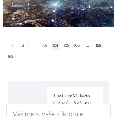
1
2
...
103
104
105
106
...
168
169
Sme tu pre Vás každý
pracovný deň v čase
od
9.00 do
17.00 hod.
Vážime si Vaše súkromie