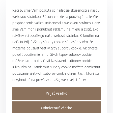
0800 900 500
Radi by sme Vám poskytli čo najlepšie skúsenosti s našou
webovou stránkou. Súbory cookie sa používajú na lepšie
prispôsobenie vašich skúseností s webovou stránkou, aby
alebo
+421 232 607 187
sme Vám mohli ponúknuť reklamu na mieru a zistiť, ako
návštevníci používajú našu webovú stránku. Kliknutím na
tlačidlo Prijať všetky súbory cookie súhlasíte s tým, že
J&T BANKA
môžeme používať všetky typy súborov cookie. Ak chcete
povoliť používanie len určitých typov súborov cookie,
Kto sme
môžete tak urobiť v časti Nastavenia súborov cookie.
Užitočné informácie
Kliknutím na Odmietnuť súbory cookie môžete odmietnuť
Unikátny prístup
používanie všetkých súborov cookie okrem tých, ktoré sú
Úrokové sadzby a poplatky
Magazín Magnus
nevyhnutné na prevádzku našej webovej stránky.
Mapa stránky a osobné údaje
Bankové produkty a služby
Nadácia J&T
Prijať všetko
Mapa stránky
Dane
Podporujeme
Kontakty
Osobné údaje
Transakčná daň
Pre médiá
Odmietnuť všetko
Obchodné miesta