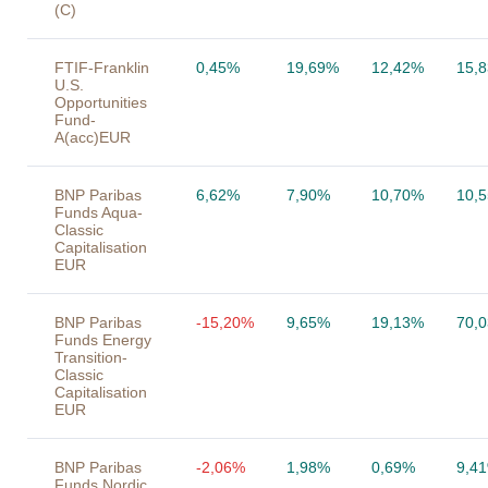
(C)
FTIF-Franklin
0,45%
19,69%
12,42%
15,
U.S.
Opportunities
Fund-
A(acc)EUR
BNP Paribas
6,62%
7,90%
10,70%
10,
Funds Aqua-
Classic
Capitalisation
EUR
BNP Paribas
-15,20%
9,65%
19,13%
70,
Funds Energy
Transition-
Classic
Capitalisation
EUR
BNP Paribas
-2,06%
1,98%
0,69%
9,4
Funds Nordic