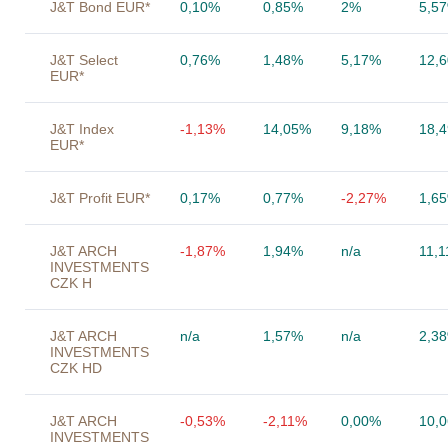
J&T Bond EUR*
0,10%
0,85%
2%
5,5
J&T Select
0,76%
1,48%
5,17%
12,
EUR*
J&T Index
-1,13%
14,05%
9,18%
18,
EUR*
J&T Profit EUR*
0,17%
0,77%
-2,27%
1,6
J&T ARCH
-1,87%
1,94%
n/a
11,
INVESTMENTS
CZK H
J&T ARCH
n/a
1,57%
n/a
2,3
INVESTMENTS
CZK HD
J&T ARCH
-0,53%
-2,11%
0,00%
10,
INVESTMENTS