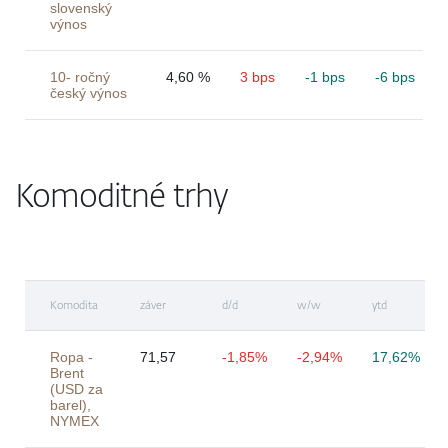
slovenský
výnos
10- ročný
4,60 %
3 bps
-1 bps
-6 bps
český výnos
Komoditné trhy
Komodita
záver
d/d
w/w
ytd
Ropa -
71,57
-1,85%
-2,94%
17,62%
Brent
(USD za
barel),
NYMEX