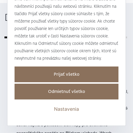
návštevníci používajú našu webovú stránku. Kliknutím na
Dôležité správy z ekonomiky
tlačidlo Prijať všetky súbory cookie súhlasíte s tým, že
môžeme používať všetky typy súborov cookie. Ak chcete
povoliť používanie len určitých typov súborov cookie,
môžete tak urobiť v časti Nastavenia súborov cookie.
Kliknutím na Odmietnuť súbory cookie môžete odmietnuť
Včera mal na sympóziu centrálnych bankárov
používanie všetkých súborov cookie okrem tých, ktoré sú
nevyhnutné na prevádzku našej webovej stránky.
v portugalskej Sintre vystúpenie šéf Fedu Kevin Warsh,
ktoré bolo trhmi pozorne sledované. Warsh jasne povedal,
Prijať všetko
že Fed nebude komfortný s infláciou nad 2 percentá.
Dodal, že každý, kto by očakával uvoľnenú politiku alebo
Odmietnuť všetko
toleranciu vyššej inflácie, bude sklamaný. Opäť konštatoval,
že ceny (resp. ich rast) sú stále príliš vysoké. Prezentoval
sa pomerne jastrabím slovníkom, i keď pripustil, že inflačné
Nastavenia
riziká v ostatných týždňoch (odkedy je vo funkcii) klesli, čo
súvisí najmä s poklesom cien ropy pre uvoľnenie