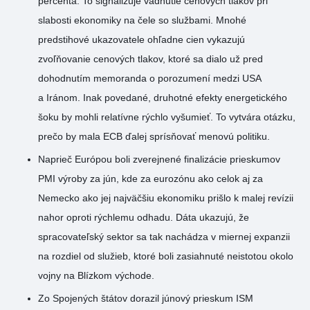
percenta. To signalizuje vädnutie cenových tlakov pri
slabosti ekonomiky na čele so službami. Mnohé
predstihové ukazovatele ohľadne cien vykazujú
zvoľňovanie cenových tlakov, ktoré sa dialo už pred
dohodnutím memoranda o porozumení medzi USA
a Iránom. Inak povedané, druhotné efekty energetického
šoku by mohli relatívne rýchlo vyšumieť. To vytvára otázku,
prečo by mala ECB ďalej sprísňovať menovú politiku.
Naprieč Európou boli zverejnené finalizácie prieskumov
PMI výroby za jún, kde za eurozónu ako celok aj za
Nemecko ako jej najväčšiu ekonomiku prišlo k malej revízii
nahor oproti rýchlemu odhadu. Dáta ukazujú, že
spracovateľský sektor sa tak nachádza v miernej expanzii
na rozdiel od služieb, ktoré boli zasiahnuté neistotou okolo
vojny na Blízkom východe.
Zo Spojených štátov dorazil júnový prieskum ISM