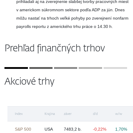
prihliadali aj na zverejnenie slabšej tvorby pracovných miest
v americkom súkromnom sektore podľa ADP za jún. Dnes
môžu nastať na trhoch veľké pohyby po zverejnení nonfarm
payrolls reportu z amerického trhu práce o 14.30 h.
Prehľad finančných trhov
Akciové trhy
Index
Krajina
záver
d/d
w/w
S&P 500
USA
7483,2 b.
-0,22%
1,70%