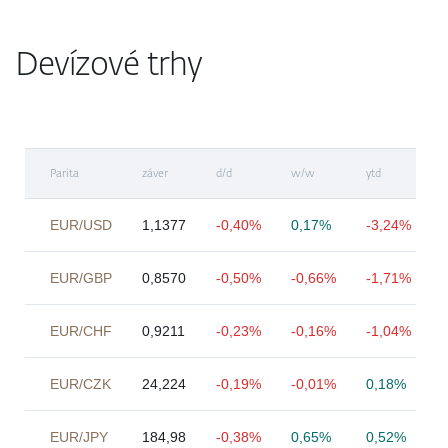
Devízové trhy
Parita
záver
d/d
w/w
ytd
EUR/USD
1,1377
-0,40%
0,17%
-3,24%
EUR/GBP
0,8570
-0,50%
-0,66%
-1,71%
EUR/CHF
0,9211
-0,23%
-0,16%
-1,04%
EUR/CZK
24,224
-0,19%
-0,01%
0,18%
EUR/JPY
184,98
-0,38%
0,65%
0,52%