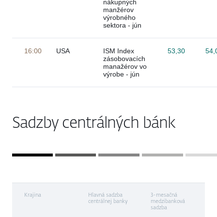
nákupných
manžérov
výrobného
sektora - jún
16:00
USA
ISM Index
53,30
54,
zásobovacích
manažérov vo
výrobe - jún
Sadzby centrálných bánk
Krajina
Hlavná sadzba
3-mesačná
centrálnej banky
medzibanková
sadzba