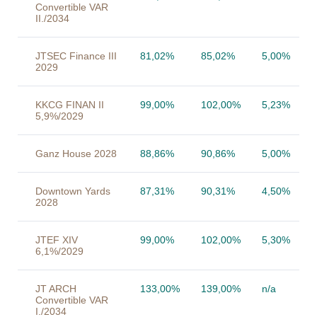
Convertible VAR
II./2034
JTSEC Finance III
81,02%
85,02%
5,00%
2029
KKCG FINAN II
99,00%
102,00%
5,23%
5,9%/2029
Ganz House 2028
88,86%
90,86%
5,00%
Downtown Yards
87,31%
90,31%
4,50%
2028
JTEF XIV
99,00%
102,00%
5,30%
6,1%/2029
JT ARCH
133,00%
139,00%
n/a
Convertible VAR
I./2034