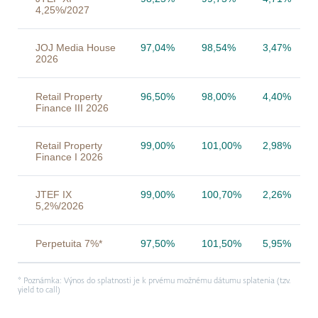
4,25%/2027
JOJ Media House
97,04%
98,54%
3,47%
2026
Retail Property
96,50%
98,00%
4,40%
Finance III 2026
Retail Property
99,00%
101,00%
2,98%
Finance I 2026
JTEF IX
99,00%
100,70%
2,26%
5,2%/2026
Perpetuita 7%*
97,50%
101,50%
5,95%
* Poznámka: Výnos do splatnosti je k prvému možnému dátumu splatenia (tzv.
yield to call)