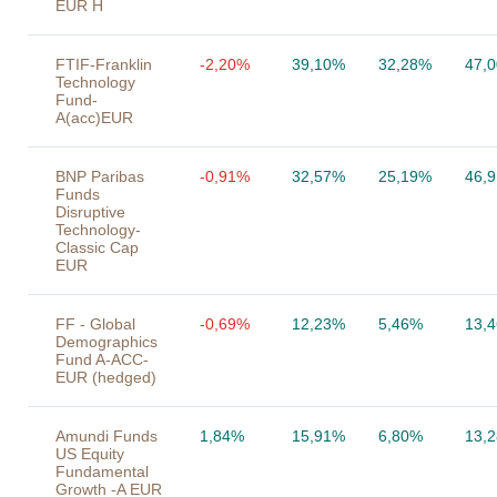
EUR H
FTIF-Franklin
-2,20%
39,10%
32,28%
47,
Technology
Fund-
A(acc)EUR
BNP Paribas
-0,91%
32,57%
25,19%
46,
Funds
Disruptive
Technology-
Classic Cap
EUR
FF - Global
-0,69%
12,23%
5,46%
13,
Demographics
Fund A-ACC-
EUR (hedged)
Amundi Funds
1,84%
15,91%
6,80%
13,
US Equity
Fundamental
Growth -A EUR