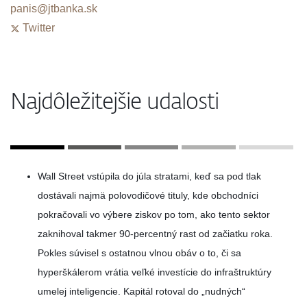
panis@jtbanka.sk
Twitter
Najdôležitejšie udalosti
Wall Street vstúpila do júla stratami, keď sa pod tlak
dostávali najmä polovodičové tituly, kde obchodníci
pokračovali vo výbere ziskov po tom, ako tento sektor
zaknihoval takmer 90-percentný rast od začiatku roka.
Pokles súvisel s ostatnou vlnou obáv o to, či sa
hyperškálerom vrátia veľké investície do infraštruktúry
umelej inteligencie. Kapitál rotoval do „nudných“