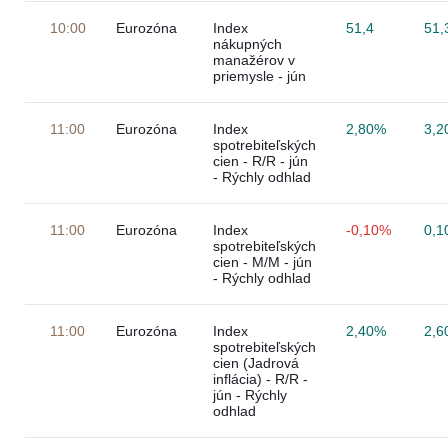
10:00
Eurozóna
Index
51,4
51,
nákupných
manažérov v
priemysle - jún
11:00
Eurozóna
Index
2,80%
3,2
spotrebiteľských
cien - R/R - jún
- Rýchly odhlad
11:00
Eurozóna
Index
-0,10%
0,1
spotrebiteľských
cien - M/M - jún
- Rýchly odhlad
11:00
Eurozóna
Index
2,40%
2,6
spotrebiteľských
cien (Jadrová
inflácia) - R/R -
jún - Rýchly
odhlad