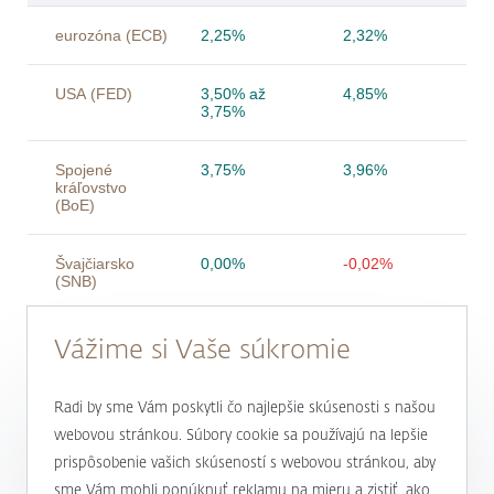
eurozóna (ECB)
2,25%
2,32%
USA (FED)
3,50% až
4,85%
3,75%
Spojené
3,75%
3,96%
kráľovstvo
(BoE)
Švajčiarsko
0,00%
-0,02%
(SNB)
Vážime si Vaše súkromie
Česká republika
3,75%
3,82%
(ČNB)
Radi by sme Vám poskytli čo najlepšie skúsenosti s našou
Japonsko (BoJ)
1,00%
-0,03%
webovou stránkou. Súbory cookie sa používajú na lepšie
prispôsobenie vašich skúseností s webovou stránkou, aby
sme Vám mohli ponúknuť reklamu na mieru a zistiť, ako