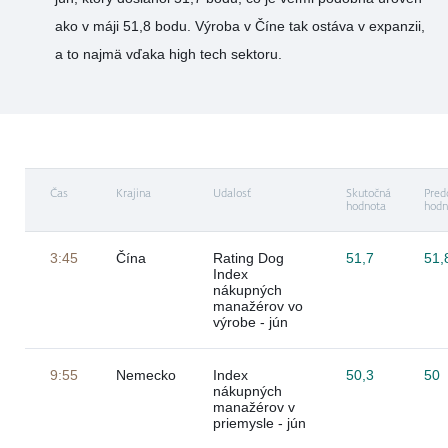
ako v máji 51,8 bodu. Výroba v Číne tak ostáva v expanzii,
a to najmä vďaka high tech sektoru.
Čas
Krajina
Udalosť
Skutočná
Pred
hodnota
hodn
3:45
Čína
Rating Dog
51,7
51,
Index
nákupných
manažérov vo
výrobe - jún
9:55
Nemecko
Index
50,3
50
nákupných
manažérov v
priemysle - jún