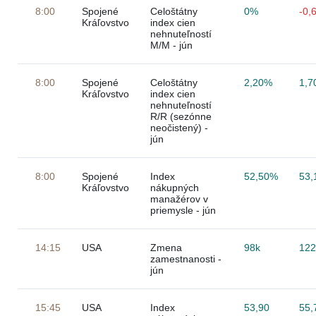
8:00
Spojené
Celoštátny
0%
-0,
Kráľovstvo
index cien
nehnuteľností
M/M - jún
8:00
Spojené
Celoštátny
2,20%
1,7
Kráľovstvo
index cien
nehnuteľností
R/R (sezónne
neočistený) -
jún
8:00
Spojené
Index
52,50%
53,
Kráľovstvo
nákupných
manažérov v
priemysle - jún
14:15
USA
Zmena
98k
122
zamestnanosti -
jún
15:45
USA
Index
53,90
55,