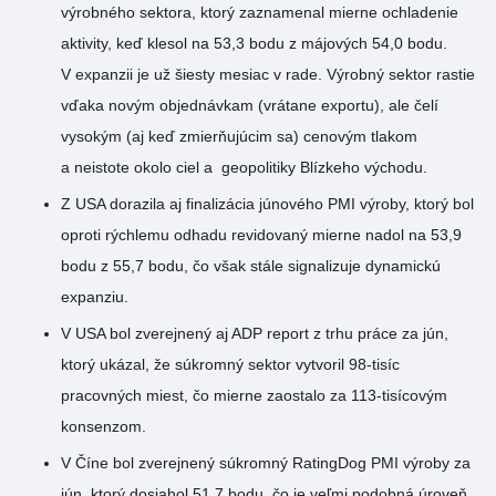
výrobného sektora, ktorý zaznamenal mierne ochladenie
aktivity, keď klesol na 53,3 bodu z májových 54,0 bodu.
V expanzii je už šiesty mesiac v rade. Výrobný sektor rastie
vďaka novým objednávkam (vrátane exportu), ale čelí
vysokým (aj keď zmierňujúcim sa) cenovým tlakom
a neistote okolo ciel a geopolitiky Blízkeho východu.
Z USA dorazila aj finalizácia júnového PMI výroby, ktorý bol
oproti rýchlemu odhadu revidovaný mierne nadol na 53,9
bodu z 55,7 bodu, čo však stále signalizuje dynamickú
expanziu.
V USA bol zverejnený aj ADP report z trhu práce za jún,
ktorý ukázal, že súkromný sektor vytvoril 98-tisíc
pracovných miest, čo mierne zaostalo za 113-tisícovým
konsenzom.
V Číne bol zverejnený súkromný RatingDog PMI výroby za
jún, ktorý dosiahol 51,7 bodu, čo je veľmi podobná úroveň