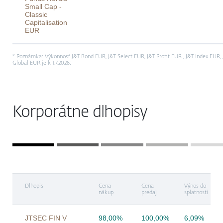
Small Cap -
Classic
Capitalisation
EUR
* Poznámka: Výkonnosť J&T Bond EUR, J&T Select EUR, J&T Profit EUR , J&T Index EUR
Global EUR je k 1.7.2026;
Korporátne dlhopisy
Dlhopis
Cena
Cena
Výnos do
nákup
predaj
splatnosti
JTSEC FIN V
98,00%
100,00%
6,09%