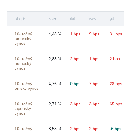
Dlhopis
záver
d/d
w/w
ytd
10- ročný
4,48 %
1 bps
9 bps
31 bps
americký
výnos
10- ročný
2,88 %
2 bps
1 bps
2 bps
nemecký
výnos
10- ročný
4,76 %
0 bps
7 bps
28 bps
britský výnos
10- ročný
2,71 %
3 bps
3 bps
65 bps
japonský
výnos
10- ročný
3,58 %
2 bps
2 bps
-6 bps