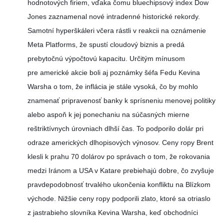
hodnotových firiem, vďaka čomu bluechipsový index Dow
Jones zaznamenal nové intradenné historické rekordy.
Samotní hyperškáleri včera rástli v reakcii na oznámenie
Meta Platforms, že spustí cloudový biznis a predá
prebytočnú výpočtovú kapacitu. Určitým mínusom
pre americké akcie boli aj poznámky šéfa Fedu Kevina
Warsha o tom, že inflácia je stále vysoká, čo by mohlo
znamenať pripravenosť banky k sprísneniu menovej politiky
alebo aspoň k jej ponechaniu na súčasných mierne
reštriktívnych úrovniach dlhší čas. To podporilo dolár pri
odraze amerických dlhopisových výnosov. Ceny ropy Brent
klesli k prahu 70 dolárov po správach o tom, že rokovania
medzi Iránom a USA v Katare prebiehajú dobre, čo zvyšuje
pravdepodobnosť trvalého ukončenia konfliktu na Blízkom
východe. Nižšie ceny ropy podporili zlato, ktoré sa otriaslo
z jastrabieho slovníka Kevina Warsha, keď obchodníci