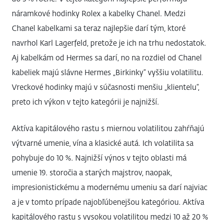
náramkové hodinky Rolex a kabelky Chanel. Medzi
Chanel kabelkami sa teraz najlepšie darí tým, ktoré
navrhol Karl Lagerfeld, pretože je ich na trhu nedostatok.
Aj kabelkám od Hermes sa darí, no na rozdiel od Chanel
kabeliek majú slávne Hermes „Birkinky“ vyššiu volatilitu.
Vreckové hodinky majú v súčasnosti menšiu „klientelu“,
preto ich výkon v tejto kategórii je najnižší.
Aktíva kapitálového rastu s miernou volatilitou zahŕňajú
výtvarné umenie, vína a klasické autá. Ich volatilita sa
pohybuje do 10 %. Najnižší výnos v tejto oblasti má
umenie 19. storočia a starých majstrov, naopak,
impresionistickému a modernému umeniu sa darí najviac
a je v tomto prípade najobľúbenejšou kategóriou. Aktíva
kapitálového rastu s vysokou volatilitou medzi 10 až 20 %