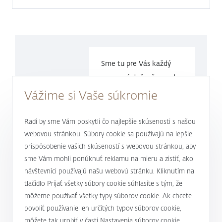
Sme tu pre Vás každý
pracovný deň v čase
od
9.00 do
17.00 hod.
Vážime si Vaše súkromie
0800 900 500
Radi by sme Vám poskytli čo najlepšie skúsenosti s našou
webovou stránkou. Súbory cookie sa používajú na lepšie
prispôsobenie vašich skúseností s webovou stránkou, aby
alebo
+421 232 607 187
sme Vám mohli ponúknuť reklamu na mieru a zistiť, ako
návštevníci používajú našu webovú stránku. Kliknutím na
tlačidlo Prijať všetky súbory cookie súhlasíte s tým, že
môžeme používať všetky typy súborov cookie. Ak chcete
J&T BANKA
povoliť používanie len určitých typov súborov cookie,
Kto sme
môžete tak urobiť v časti Nastavenia súborov cookie.