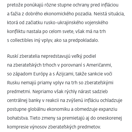
pretože ponúkajú rôzne stupne ochrany pred infláciou
a ťažia z dobrého ekonomického pozadia. Neistá situácia,
ktorá od začiatku rusko-ukrajinského vojenského
konfliktu nastala po celom svete, však má na trh
s collectibles iný vplyv, ako sa predpokladalo.
Ruskí zberatelia nepredstavujú veľký podiel
na zberateľských trhoch v porovnaní s Američanmi,
so západom Európy a s Ázijcami, takže sankcie voči
Rusku nemajú priamy vplyv na trh so zberateľskými
predmetmi. Nepriamo však rýchly nárast sadzieb
centrálnej banky v reakcii na zvýšenú infláciu ochladzuje
postupne globálnu ekonomiku a obmedzuje expanziu
bohatstva. Tieto zmeny sa premietajú aj do oneskorenej
kompresie výnosov zberateľských predmetov.