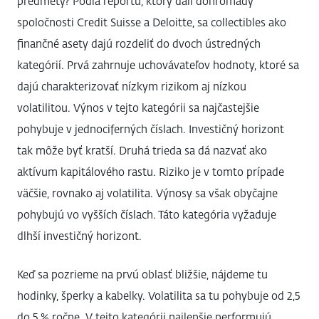
predmety? Podľa reportu, ktorý dali dohromady
spoločnosti Credit Suisse a Deloitte, sa collectibles ako
finančné asety dajú rozdeliť do dvoch ústredných
kategórií. Prvá zahrnuje uchovávateľov hodnoty, ktoré sa
dajú charakterizovať nízkym rizikom aj nízkou
volatilitou. Výnos v tejto kategórii sa najčastejšie
pohybuje v jednociferných číslach. Investičný horizont
tak môže byť kratší. Druhá trieda sa dá nazvať ako
aktívum kapitálového rastu. Riziko je v tomto prípade
väčšie, rovnako aj volatilita. Výnosy sa však obyčajne
pohybujú vo vyšších číslach. Táto kategória vyžaduje
dlhší investičný horizont.
Keď sa pozrieme na prvú oblasť bližšie, nájdeme tu
hodinky, šperky a kabelky. Volatilita sa tu pohybuje od 2,5
do 5 % ročne. V tejto kategórii najlepšie performujú