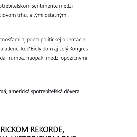
potrebiteľskom sentimente medzi
iovom trhu, a tými ostatnými.
nosťami aj podľa politickej orientácie.
aladené, keď Biely dom aj celý Kongres
lda Trumpa, naopak, medzi opozičnými
imá, americká spotrebiteľská dôvera