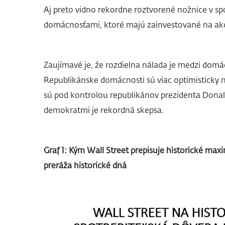
Aj preto vidno rekordne roztvorené nožnice v s
domácnosťami, ktoré majú zainvestované na akc
Zaujímavé je, že rozdielna nálada je medzi domác
Republikánske domácnosti sú viac optimisticky n
sú pod kontrolou republikánov prezidenta Dona
demokratmi je rekordná skepsa.
Graf 1: Kým Wall Street prepisuje historické max
preráža historické dná