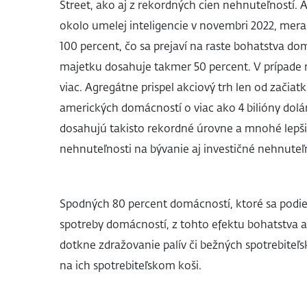
Street, ako aj z rekordných cien nehnuteľností. 
okolo umelej inteligencie v novembri 2022, mer
100 percent, čo sa prejaví na raste bohatstva do
majetku dosahuje takmer 50 percent. V prípade 
viac. Agregátne prispel akciový trh len od začiat
amerických domácností o viac ako 4 bilióny dolá
dosahujú takisto rekordné úrovne a mnohé lep
nehnuteľnosti na bývanie aj investičné nehnuteľ
Spodných 80 percent domácností, ktoré sa podieľ
spotreby domácností, z tohto efektu bohatstva až
dotkne zdražovanie palív či bežných spotrebiteľsk
na ich spotrebiteľskom koši.