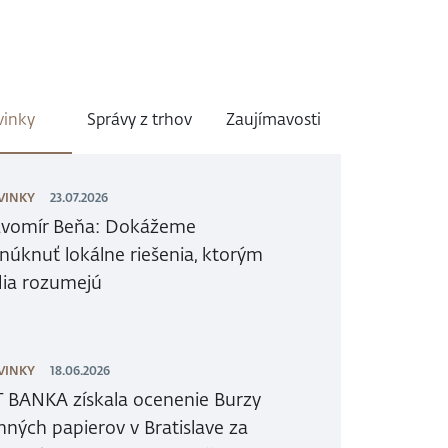
inky
Správy z trhov
Zaujímavosti
VINKY
23.07.2026
avomír Beňa: Dokážeme
núknuť lokálne riešenia, ktorým
dia rozumejú
VINKY
18.06.2026
T BANKA získala ocenenie Burzy
nných papierov v Bratislave za