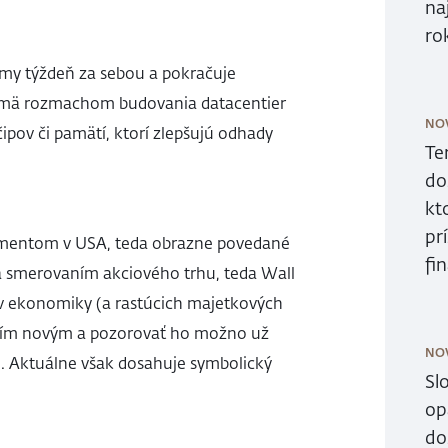
na
ro
smy týždeň za sebou a pokračuje
ajmä rozmachom budovania datacentier
NO
čipov či pamätí, ktorí zlepšujú odhady
Te
do
kt
pr
timentom v USA, teda obrazne povedané
fi
a smerovaním akciového trhu, teda Wall
ov ekonomiky (a rastúcich majetkových
 ničím novým a pozorovať ho možno už
NO
. Aktuálne však dosahuje symbolický
Sl
op
do