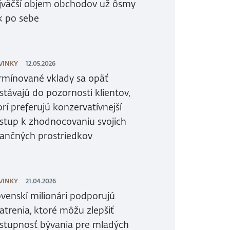
jväčší objem obchodov už ôsmy
k po sebe
VINKY
12.05.2026
rmínované vklady sa opäť
stávajú do pozornosti klientov,
orí preferujú konzervatívnejší
ístup k zhodnocovaniu svojich
nančných prostriedkov
VINKY
21.04.2026
ovenskí milionári podporujú
atrenia, ktoré môžu zlepšiť
stupnosť bývania pre mladých