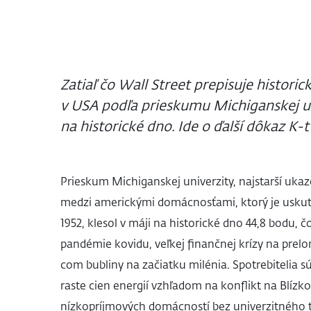
Zatiaľ čo Wall Street prepisuje histori
v USA podľa prieskumu Michiganskej un
na historické dno. Ide o ďalší dôkaz K
Prieskum Michiganskej univerzity, najstarší uka
medzi americkými domácnosťami, ktorý je usku
1952, klesol v máji na historické dno 44,8 bodu,
pandémie kovidu, veľkej finančnej krízy na prel
com bubliny na začiatku milénia. Spotrebitelia sú 
raste cien energií vzhľadom na konflikt na Blíz
nízkopríjmových domácností bez univerzitného t