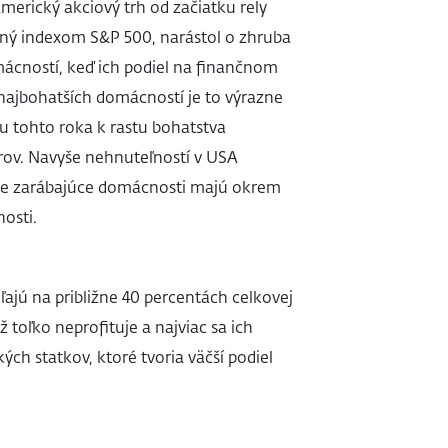
Americký akciový trh od začiatku rely
aný indexom S&P 500, narástol o zhruba
mácností, keď ich podiel na finančnom
najbohatších domácností je to výrazne
ku tohto roka k rastu bohatstva
rov. Navyše nehnuteľností v USA
šie zarábajúce domácnosti majú okrem
nosti.
ajú na približne 40 percentách celkovej
 toľko neprofituje a najviac sa ich
ých statkov, ktoré tvoria väčší podiel