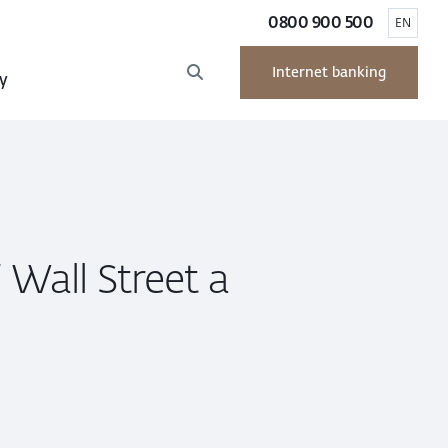
0800 900 500
EN
Internet banking
y
 Wall Street a