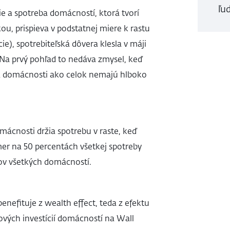
ľud
ie a spotreba domácností, ktorá tvorí
u, prispieva v podstatnej miere k rastu
e), spotrebiteľská dôvera klesla v máji
Na prvý pohľad to nedáva zmysel, keď
a domácnosti ako celok nemajú hlboko
mácnosti držia spotrebu v raste, keď
mer na 50 percentách všetkej spotreby
kov všetkých domácností.
nefituje z wealth effect, teda z efektu
ových investícií domácností na Wall