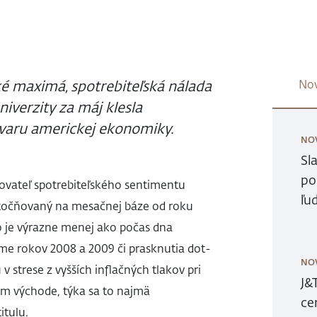
cké maximá, spotrebiteľská nálada
Nov
iverzity za máj klesla
-tvaru americkej ekonomiky.
NO
Sl
po
zovateľ spotrebiteľského sentimentu
ľu
točňovaný na mesačnej báze od roku
 čo je výrazne menej ako počas dna
ome rokov 2008 a 2009 či prasknutia dot-
NO
v strese z vyšších inflačných tlakov pri
J&
kom východe, týka sa to najmä
ce
itulu.