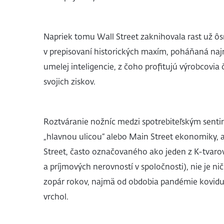
Napriek tomu Wall Street zaknihovala rast už ô
v prepisovaní historických maxím, poháňaná n
umelej inteligencie, z čoho profitujú výrobcovia 
svojich ziskov.
Roztváranie nožníc medzi spotrebiteľským sen
„hlavnou ulicou“ alebo Main Street ekonomiky, 
Street, často označovaného ako jeden z K-tvar
a príjmových nerovností v spoločnosti), nie je
zopár rokov, najmä od obdobia pandémie kovidu
vrchol.