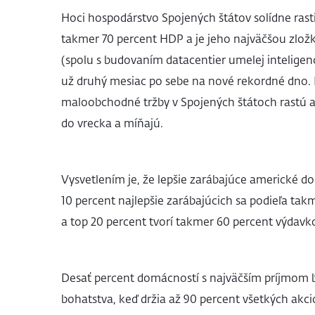
Hoci hospodárstvo Spojených štátov solídne rast
takmer 70 percent HDP a je jeho najväčšou zložko
(spolu s budovaním datacentier umelej inteligenci
už druhý mesiac po sebe na nové rekordné dno. 
maloobchodné tržby v Spojených štátoch rastú 
do vrecka a míňajú.
Vysvetlením je, že lepšie zarábajúce americké do
10 percent najlepšie zarábajúcich sa podieľa tak
a top 20 percent tvorí takmer 60 percent výdav
Desať percent domácností s najväčším príjmom be
bohatstva, keď držia až 90 percent všetkých akci