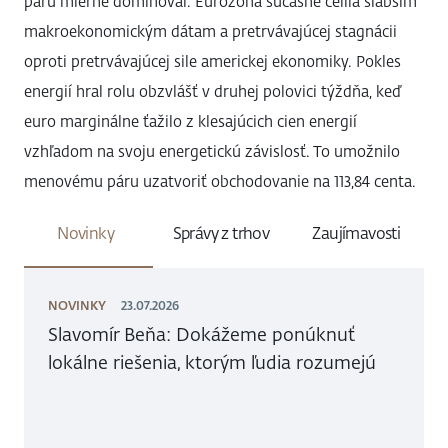
páru mierne dominoval. Eurozóna súčasne čelila slabším
makroekonomickým dátam a pretrvávajúcej stagnácii
oproti pretrvávajúcej sile americkej ekonomiky. Pokles
energií hral rolu obzvlášť v druhej polovici týždňa, keď
euro marginálne ťažilo z klesajúcich cien energií
vzhľadom na svoju energetickú závislosť. To umožnilo
menovému páru uzatvoriť obchodovanie na 113,84 centa.
Novinky
Správy z trhov
Zaujímavosti
NOVINKY
23.07.2026
Slavomír Beňa: Dokážeme ponúknuť
lokálne riešenia, ktorým ľudia rozumejú