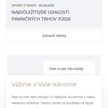
SPRÁVY Z TRHOV
05.08.2026
NAJDÔLEŽITEJŠIE UDALOSTI
FINANČNÝCH TRHOV 7/2026
Zobraziť všetky
Sme tu pre Vás každý
pracovný deň v čase
od
9.00 do
17.00 hod.
Vážime si Vaše súkromie
0800 900 500
Radi by sme Vám poskytli čo najlepšie skúsenosti s našou
webovou stránkou. Súbory cookie sa používajú na lepšie