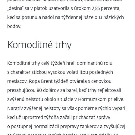
„desina“ sa v piatok uzatvorila s úrokom 2,85 percenta,
keď sa posunula nadol na týždennej báze o 13 bázických
bodov.
Komoditné trhy
Komoditné trhy celý týždeň hrali dominantnú rolu
s charakteristickou vysokou volatilitou posledných
mesiacov. Ropa Brent týždeň otvárala s cenovkou
presahujúcou 80 dolárov za barel, keď trhy reflektovali
zvýšenú neistotu okolo situácie v Hormuzskom prielive.
Naratív zvýšenej neistoty sa však pomerne rýchlo vyparil,
keď už uprostred týždňa začali prichádzať správy
o postupnej normalizácii prepravy tankerov a zvyšujúcej