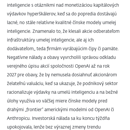
inteligencie s otáznikmi nad monetizáciou kapitálových
výdavkov hyperškálerov, keď sa do popredia dostávajú
lacné, no stále relatívne kvalitné čínske modely umelej
inteligencie. Znamenalo to, že klesali akcie odberateľom
infraštruktúry umelej inteligencie, ale aj ich
dodávateľom,, teda firmám vyrábajúcim čipy či pamäte.
Negatívne nálady a obavy vyvrcholili správou odkladu
verejného úpisu akcií spoločnosti OpenAI až na rok
2027 pre obavy, že by nemusela dosiahnuť akcionárom
želateľnú valuáciu, keď sa ukazuje, že podnikový sektor
racionalizuje výdavky na umelú inteligenciu a na bežné
úlohy využíva vo väčšej miere čínske modely pred
drahými „frontier“ americkými modelmi od OpenAI či
Anthropicu. Investorská nálada sa ku koncu týždňa
upokojovala, lenže bez výraznej zmeny trendu