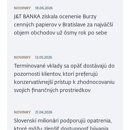
NOVINKY
18.06.2026
J&T BANKA získala ocenenie Burzy
cenných papierov v Bratislave za najväčší
objem obchodov už ôsmy rok po sebe
NOVINKY
12.05.2026
Termínované vklady sa opäť dostávajú do
pozornosti klientov, ktorí preferujú
konzervatívnejší prístup k zhodnocovaniu
svojich finančných prostriedkov
NOVINKY
21.04.2026
Slovenskí milionári podporujú opatrenia,
ktoré môžu zlepšiť dostupnosť bývania