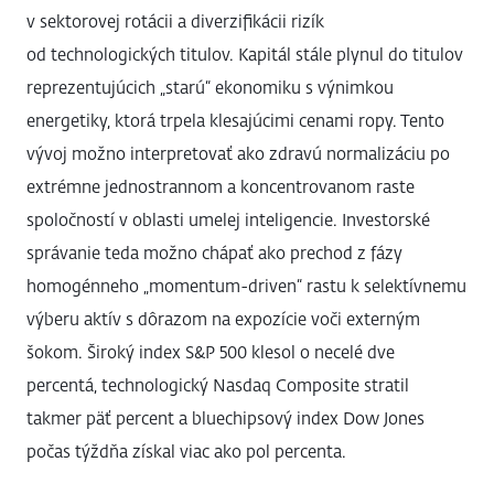
v sektorovej rotácii a diverzifikácii rizík
od technologických titulov. Kapitál stále plynul do titulov
reprezentujúcich „starú“ ekonomiku s výnimkou
energetiky, ktorá trpela klesajúcimi cenami ropy. Tento
vývoj možno interpretovať ako zdravú normalizáciu po
extrémne jednostrannom a koncentrovanom raste
spoločností v oblasti umelej inteligencie. Investorské
správanie teda možno chápať ako prechod z fázy
homogénneho „momentum-driven“ rastu k selektívnemu
výberu aktív s dôrazom na expozície voči externým
šokom. Široký index S&P 500 klesol o necelé dve
percentá, technologický Nasdaq Composite stratil
takmer päť percent a bluechipsový index Dow Jones
počas týždňa získal viac ako pol percenta.