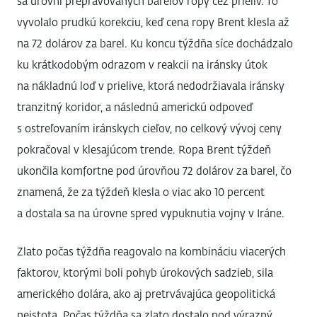
sa úrovni prepravovaných barelov ropy cez prieliv. To
vyvolalo prudkú korekciu, keď cena ropy Brent klesla až
na 72 dolárov za barel. Ku koncu týždňa síce dochádzalo
ku krátkodobým odrazom v reakcii na iránsky útok
na nákladnú loď v prielive, ktorá nedodržiavala iránsky
tranzitný koridor, a následnú americkú odpoveď
s ostreľovaním iránskych cieľov, no celkový vývoj ceny
pokračoval v klesajúcom trende. Ropa Brent týždeň
ukončila komfortne pod úrovňou 72 dolárov za barel, čo
znamená, že za týždeň klesla o viac ako 10 percent
a dostala sa na úrovne spred vypuknutia vojny v Iráne.
Zlato počas týždňa reagovalo na kombináciu viacerých
faktorov, ktorými boli pohyb úrokových sadzieb, sila
amerického dolára, ako aj pretrvávajúca geopolitická
neistota. Počas týždňa sa zlato dostalo pod výrazný