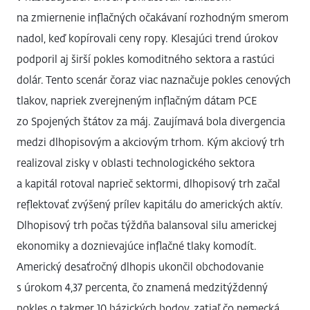
na zmiernenie inflačných očakávaní rozhodným smerom
nadol, keď kopírovali ceny ropy. Klesajúci trend úrokov
podporil aj širší pokles komoditného sektora a rastúci
dolár. Tento scenár čoraz viac naznačuje pokles cenových
tlakov, napriek zverejneným inflačným dátam PCE
zo Spojených štátov za máj. Zaujímavá bola divergencia
medzi dlhopisovým a akciovým trhom. Kým akciový trh
realizoval zisky v oblasti technologického sektora
a kapitál rotoval naprieč sektormi, dlhopisový trh začal
reflektovať zvýšený prílev kapitálu do amerických aktív.
Dlhopisový trh počas týždňa balansoval silu americkej
ekonomiky a doznievajúce inflačné tlaky komodít.
Americký desaťročný dlhopis ukončil obchodovanie
s úrokom 4,37 percenta, čo znamená medzitýždenný
pokles o takmer 10 bázických bodov, zatiaľ čo nemecká