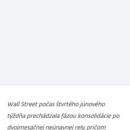
Wall Street počas štvrtého júnového
týždňa prechádzala fázou konsolidácie po
dvojmesačnej neúnavnej rely, pričom