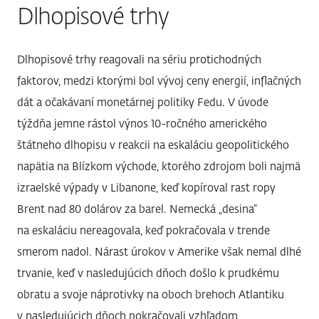
Dlhopisové trhy
Dlhopisové trhy reagovali na sériu protichodných
faktorov, medzi ktorými bol vývoj ceny energií, inflačných
dát a očakávaní monetárnej politiky Fedu. V úvode
týždňa jemne rástol výnos 10-ročného amerického
štátneho dlhopisu v reakcii na eskaláciu geopolitického
napätia na Blízkom východe, ktorého zdrojom boli najmä
izraelské výpady v Libanone, keď kopíroval rast ropy
Brent nad 80 dolárov za barel. Nemecká „desina“
na eskaláciu nereagovala, keď pokračovala v trende
smerom nadol. Nárast úrokov v Amerike však nemal dlhé
trvanie, keď v nasledujúcich dňoch došlo k prudkému
obratu a svoje náprotivky na oboch brehoch Atlantiku
v nasledujúcich dňoch pokračovali vzhľadom