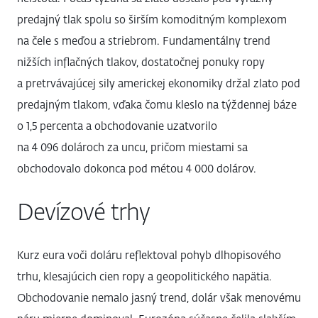
predajný tlak spolu so širším komoditným komplexom
na čele s meďou a striebrom. Fundamentálny trend
nižších inflačných tlakov, dostatočnej ponuky ropy
a pretrvávajúcej sily americkej ekonomiky držal zlato pod
predajným tlakom, vďaka čomu kleslo na týždennej báze
o 1,5 percenta a obchodovanie uzatvorilo
na 4 096 dolároch za uncu, pričom miestami sa
obchodovalo dokonca pod métou 4 000 dolárov.
Devízové trhy
Kurz eura voči doláru reflektoval pohyb dlhopisového
trhu, klesajúcich cien ropy a geopolitického napätia.
Obchodovanie nemalo jasný trend, dolár však menovému