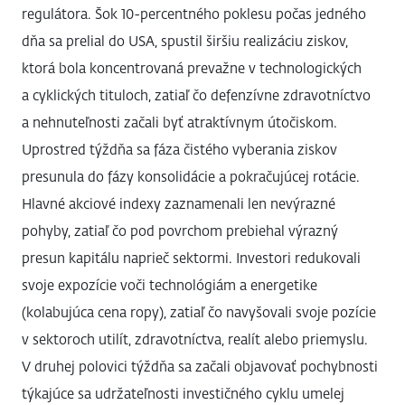
regulátora. Šok 10-percentného poklesu počas jedného
dňa sa prelial do USA, spustil širšiu realizáciu ziskov,
ktorá bola koncentrovaná prevažne v technologických
a cyklických tituloch, zatiaľ čo defenzívne zdravotníctvo
a nehnuteľnosti začali byť atraktívnym útočiskom.
Uprostred týždňa sa fáza čistého vyberania ziskov
presunula do fázy konsolidácie a pokračujúcej rotácie.
Hlavné akciové indexy zaznamenali len nevýrazné
pohyby, zatiaľ čo pod povrchom prebiehal výrazný
presun kapitálu naprieč sektormi. Investori redukovali
svoje expozície voči technológiám a energetike
(kolabujúca cena ropy), zatiaľ čo navyšovali svoje pozície
v sektoroch utilít, zdravotníctva, realít alebo priemyslu.
V druhej polovici týždňa sa začali objavovať pochybnosti
týkajúce sa udržateľnosti investičného cyklu umelej