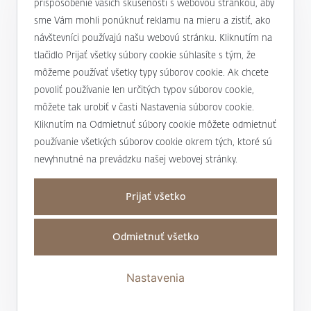
prispôsobenie vašich skúseností s webovou stránkou, aby
alebo
+421 232 607 187
sme Vám mohli ponúknuť reklamu na mieru a zistiť, ako
návštevníci používajú našu webovú stránku. Kliknutím na
tlačidlo Prijať všetky súbory cookie súhlasíte s tým, že
môžeme používať všetky typy súborov cookie. Ak chcete
J&T BANKA
povoliť používanie len určitých typov súborov cookie,
Kto sme
môžete tak urobiť v časti Nastavenia súborov cookie.
Užitočné informácie
Kliknutím na Odmietnuť súbory cookie môžete odmietnuť
Unikátny prístup
používanie všetkých súborov cookie okrem tých, ktoré sú
Úrokové sadzby a poplatky
nevyhnutné na prevádzku našej webovej stránky.
Magazín Magnus
Mapa stránky a osobné údaje
Bankové produkty a služby
Nadácia J&T
Prijať všetko
Mapa stránky
Dane
Podporujeme
Kontakty
Osobné údaje
Transakčná daň
Odmietnuť všetko
Pre médiá
Obchodné miesta
Nastaviť cookies
Dôležité a povinné informácie
Tlačové správy
Ste s niečím nespokojní?
Nastavenia
Vyhlásenie o prístupnosti
Správy o korporátnych akciách
J&T BANKA Wealth Report
Whistleblowing linka