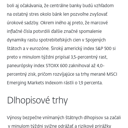
boli aj očakávania, že centrálne banky budú vzhľadom
na ostatný stres okolo bánk len pozvoľne zvyšovať
úrokové sadzby. Okrem iného aj preto, že marcové
inflačné čísla potvrdili ďalšie značné spomalenie
dynamiky rastu spotrebiteľských cien v Spojených
štátoch a v eurozóne. Široký americký index S&P 500 si
preto v minulom týždni pripísal 3,5-percentný rast,
paneurópsky index STOXX 600 zaknihoval až 4,0-
percentný zisk, pričom rozvíjajúce sa trhy merané MSCI
Emerging Markets Indexom rástli o 1,9 percenta.
Dlhopisové trhy
Výnosy bezpečne vnímaných štátnych dlhopisov sa začali
v minulom týždni svižne odrážať a rizikové prirážky