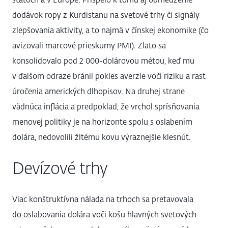
štátoch a v Európe. Prispelo k tomu aj obmedzenie
dodávok ropy z Kurdistanu na svetové trhy či signály
zlepšovania aktivity, a to najmä v čínskej ekonomike (čo
avizovali marcové prieskumy PMI). Zlato sa
konsolidovalo pod 2 000-dolárovou métou, keď mu
v ďalšom odraze bránil pokles averzie voči riziku a rast
úročenia amerických dlhopisov. Na druhej strane
vädnúca inflácia a predpoklad, že vrchol sprísňovania
menovej politiky je na horizonte spolu s oslabením
dolára, nedovolili žltému kovu výraznejšie klesnúť.
Devízové trhy
Viac konštruktívna nálada na trhoch sa pretavovala
do oslabovania dolára voči košu hlavných svetových