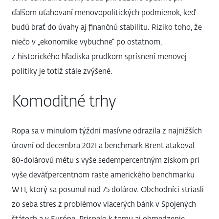
ďalšom uťahovaní menovopolitických podmienok, keď
budú brať do úvahy aj finančnú stabilitu. Riziko toho, že
niečo v „ekonomike vybuchne“ po ostatnom,
z historického hľadiska prudkom sprísnení menovej
politiky je totiž stále zvýšené.
Komoditné trhy
Ropa sa v minulom týždni masívne odrazila z najnižších
úrovní od decembra 2021 a benchmark Brent atakoval
80-dolárovú métu s vyše sedempercentným ziskom pri
vyše deväťpercentnom raste amerického benchmarku
WTI, ktorý sa posunul nad 75 dolárov. Obchodníci striasli
zo seba stres z problémov viacerých bánk v Spojených