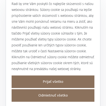
0800 900 500
Radi by sme Vám poskytli čo najlepšie skúsenosti s našou
webovou stránkou. Súbory cookie sa používajú na lepšie
prispôsobenie vašich skúseností s webovou stránkou, aby
alebo
+421 232 607 187
sme Vám mohli ponúknuť reklamu na mieru a zistiť, ako
návštevníci používajú našu webovú stránku. Kliknutím na
tlačidlo Prijať všetky súbory cookie súhlasíte s tým, že
môžeme používať všetky typy súborov cookie. Ak chcete
J&T BANKA
povoliť používanie len určitých typov súborov cookie,
Kto sme
môžete tak urobiť v časti Nastavenia súborov cookie.
Užitočné informácie
Kliknutím na Odmietnuť súbory cookie môžete odmietnuť
Unikátny prístup
používanie všetkých súborov cookie okrem tých, ktoré sú
Úrokové sadzby a poplatky
nevyhnutné na prevádzku našej webovej stránky.
Magazín Magnus
Mapa stránky a osobné údaje
Bankové produkty a služby
Nadácia J&T
Prijať všetko
Mapa stránky
Dane
Podporujeme
Kontakty
Osobné údaje
Transakčná daň
Odmietnuť všetko
Pre médiá
Obchodné miesta
Nastaviť cookies
Dôležité a povinné informácie