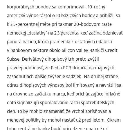
korporátnych bondov sa komprimovali. 10-ročný
americký výnos rástol o 10 bázických bodov a priblížil sa
k 3,5-percentnej méte pri takmer 20-bodovom raste
nemeckej „desiatky“ na 2,3 percenta, keď začína odznievať
ponurá nálada, ktorá pramenila z ostatných udalostí
v bankovom sektore okolo Silicon Valley Bank či Credit
Suisse. Derivátový dlhopisový trh preto zvýšil
pravdepodobnosť, že Fed a ECB doručia na májových
zasadnutiach ďalšie zvýšenie sadzieb. Na druhej strane,
odraz dlhopisových výnosov bol limitovaný a nevrátili sa
na úrovne zo začiatku marca, keď prichádzajúce inflačné
dáta signalizujú spomaľovanie rastu spotrebiteľských
cien. To by mohlo znamenať, že vrchol sprísňovania
menovej politiky by mohol nastať už pred letom. Okrem
toho centrálne banky budú prirodzene opatrné pri