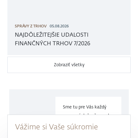
SPRÁVY Z TRHOV
05.08.2026
NAJDÔLEŽITEJŠIE UDALOSTI
FINANČNÝCH TRHOV 7/2026
Zobraziť všetky
Sme tu pre Vás každý
pracovný deň v čase
od
9.00 do
17.00 hod.
Vážime si Vaše súkromie