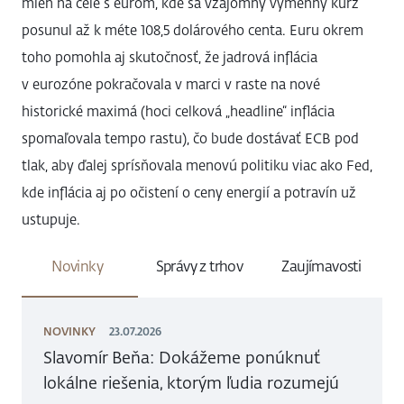
mien na čele s eurom, kde sa vzájomný výmenný kurz
posunul až k méte 108,5 dolárového centa. Euru okrem
toho pomohla aj skutočnosť, že jadrová inflácia
v eurozóne pokračovala v marci v raste na nové
historické maximá (hoci celková „headline“ inflácia
spomaľovala tempo rastu), čo bude dostávať ECB pod
tlak, aby ďalej sprísňovala menovú politiku viac ako Fed,
kde inflácia aj po očistení o ceny energií a potravín už
ustupuje.
Novinky
Správy z trhov
Zaujímavosti
NOVINKY
23.07.2026
Slavomír Beňa: Dokážeme ponúknuť
lokálne riešenia, ktorým ľudia rozumejú