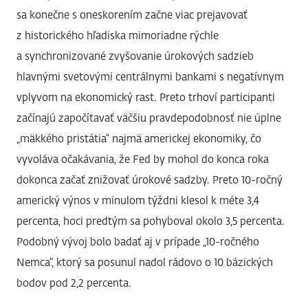
sa konečne s oneskorením začne viac prejavovať
z historického hľadiska mimoriadne rýchle
a synchronizované zvyšovanie úrokových sadzieb
hlavnými svetovými centrálnymi bankami s negatívnym
vplyvom na ekonomický rast. Preto trhoví participanti
začínajú započítavať väčšiu pravdepodobnosť nie úplne
„mäkkého pristátia“ najmä americkej ekonomiky, čo
vyvoláva očakávania, že Fed by mohol do konca roka
dokonca začať znižovať úrokové sadzby. Preto 10-ročný
americký výnos v minulom týždni klesol k méte 3,4
percenta, hoci predtým sa pohyboval okolo 3,5 percenta.
Podobný vývoj bolo badať aj v prípade „10-ročného
Nemca“, ktorý sa posunul nadol rádovo o 10 bázických
bodov pod 2,2 percenta.