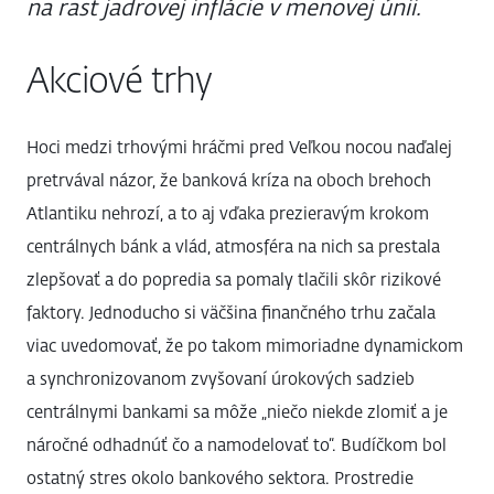
na rast jadrovej inflácie v menovej únii.
Akciové trhy
Hoci medzi trhovými hráčmi pred Veľkou nocou naďalej
pretrvával názor, že banková kríza na oboch brehoch
Atlantiku nehrozí, a to aj vďaka prezieravým krokom
centrálnych bánk a vlád, atmosféra na nich sa prestala
zlepšovať a do popredia sa pomaly tlačili skôr rizikové
faktory. Jednoducho si väčšina finančného trhu začala
viac uvedomovať, že po takom mimoriadne dynamickom
a synchronizovanom zvyšovaní úrokových sadzieb
centrálnymi bankami sa môže „niečo niekde zlomiť a je
náročné odhadnúť čo a namodelovať to“. Budíčkom bol
ostatný stres okolo bankového sektora. Prostredie