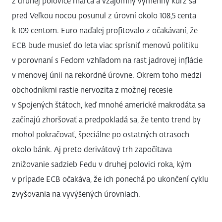
z druhej polovice marca a vzájomný výmenný kurz sa
pred Veľkou nocou posunul z úrovní okolo 108,5 centa
k 109 centom. Euro naďalej profitovalo z očakávaní, že
ECB bude musieť do leta viac sprísniť menovú politiku
v porovnaní s Fedom vzhľadom na rast jadrovej inflácie
v menovej únii na rekordné úrovne. Okrem toho medzi
obchodníkmi rastie nervozita z možnej recesie
v Spojených štátoch, keď mnohé americké makrodáta sa
začínajú zhoršovať a predpokladá sa, že tento trend by
mohol pokračovať, špeciálne po ostatných otrasoch
okolo bánk. Aj preto derivátový trh započítava
znižovanie sadzieb Fedu v druhej polovici roka, kým
v prípade ECB očakáva, že ich ponechá po ukončení cyklu
zvyšovania na vyvýšených úrovniach.