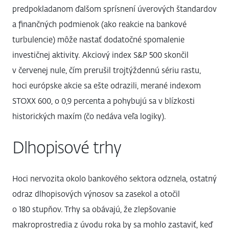
predpokladanom ďalšom sprísnení úverových štandardov
a finančných podmienok (ako reakcie na bankové
turbulencie) môže nastať dodatočné spomalenie
investičnej aktivity. Akciový index S&P 500 skončil
v červenej nule, čím prerušil trojtýždennú sériu rastu,
hoci európske akcie sa ešte odrazili, merané indexom
STOXX 600, o 0,9 percenta a pohybujú sa v blízkosti
historických maxím (čo nedáva veľa logiky).
Dlhopisové trhy
Hoci nervozita okolo bankového sektora odznela, ostatný
odraz dlhopisových výnosov sa zasekol a otočil
o 180 stupňov. Trhy sa obávajú, že zlepšovanie
makroprostredia z úvodu roka by sa mohlo zastaviť, keď