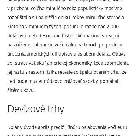
v priebehu celého minulého roka populisticky masívne
rozpúšťal a sú najnižšie od 80. rokov minulého storočia.
Zlato sa v minulom týždni posunulo rázne nad 2 000-
dolárovú métu tesne pod historické maximá v reakcii
na zníženie tolerancie voči riziku na trhoch pri poklesu
úročenia amerických dlhopisov a oslabení dolára. Obavy
zo „straty vztlaku“ americkej ekonomiky, teda spomalenia
jej rastu s rastom rizika recesie so špekulovaním trhu, že
Fed bude musieť núdzovo znižovať sadzby, pomáhali
žltému kovu.
Devízové trhy
Dolár v úvode apríla predĺžil šnúru oslabovania voči euru