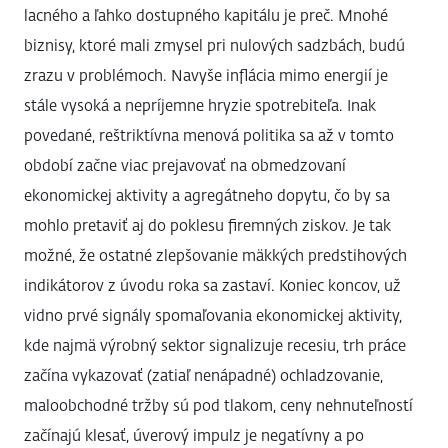
lacného a ľahko dostupného kapitálu je preč. Mnohé
biznisy, ktoré mali zmysel pri nulových sadzbách, budú
zrazu v problémoch. Navyše inflácia mimo energií je
stále vysoká a nepríjemne hryzie spotrebiteľa. Inak
povedané, reštriktívna menová politika sa až v tomto
období začne viac prejavovať na obmedzovaní
ekonomickej aktivity a agregátneho dopytu, čo by sa
mohlo pretaviť aj do poklesu firemných ziskov. Je tak
možné, že ostatné zlepšovanie mäkkých predstihových
indikátorov z úvodu roka sa zastaví. Koniec koncov, už
vidno prvé signály spomaľovania ekonomickej aktivity,
kde najmä výrobný sektor signalizuje recesiu, trh práce
začína vykazovať (zatiaľ nenápadné) ochladzovanie,
maloobchodné tržby sú pod tlakom, ceny nehnuteľností
začínajú klesať, úverový impulz je negatívny a po