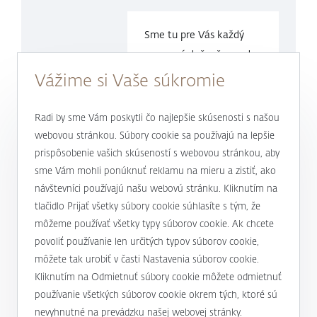
Sme tu pre Vás každý
pracovný deň v čase
od
9.00 do
17.00 hod.
Vážime si Vaše súkromie
0800 900 500
Radi by sme Vám poskytli čo najlepšie skúsenosti s našou
webovou stránkou. Súbory cookie sa používajú na lepšie
prispôsobenie vašich skúseností s webovou stránkou, aby
alebo
+421 232 607 187
sme Vám mohli ponúknuť reklamu na mieru a zistiť, ako
návštevníci používajú našu webovú stránku. Kliknutím na
tlačidlo Prijať všetky súbory cookie súhlasíte s tým, že
môžeme používať všetky typy súborov cookie. Ak chcete
J&T BANKA
povoliť používanie len určitých typov súborov cookie,
Kto sme
môžete tak urobiť v časti Nastavenia súborov cookie.
Užitočné informácie
Kliknutím na Odmietnuť súbory cookie môžete odmietnuť
Unikátny prístup
používanie všetkých súborov cookie okrem tých, ktoré sú
Úrokové sadzby a poplatky
nevyhnutné na prevádzku našej webovej stránky.
Magazín Magnus