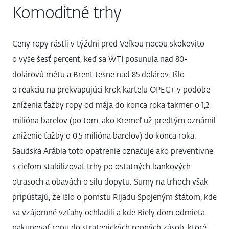
Komoditné trhy
Ceny ropy rástli v týždni pred Veľkou nocou skokovito
o vyše šesť percent, keď sa WTI posunula nad 80-
dolárovú métu a Brent tesne nad 85 dolárov. Išlo
o reakciu na prekvapujúci krok kartelu OPEC+ v podobe
zníženia ťažby ropy od mája do konca roka takmer o 1,2
milióna barelov (po tom, ako Kremeľ už predtým oznámil
zníženie ťažby o 0,5 milióna barelov) do konca roka.
Saudská Arábia toto opatrenie označuje ako preventívne
s cieľom stabilizovať trhy po ostatných bankových
otrasoch a obavách o silu dopytu. Šumy na trhoch však
pripúšťajú, že išlo o pomstu Rijádu Spojeným štátom, kde
sa vzájomné vzťahy ochladili a kde Biely dom odmieta
nakupovať ropu do strategických ropných zásob, ktoré