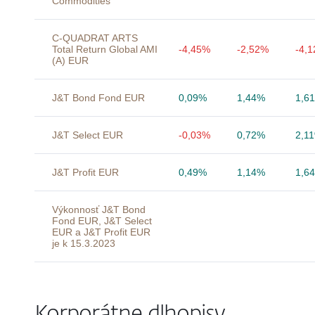
Commodities
C-QUADRAT ARTS
Total Return Global AMI
-4,45%
-2,52%
-4,
(A) EUR
J&T Bond Fond EUR
0,09%
1,44%
1,6
J&T Select EUR
-0,03%
0,72%
2,1
J&T Profit EUR
0,49%
1,14%
1,6
Výkonnosť J&T Bond
Fond EUR, J&T Select
EUR a J&T Profit EUR
je k 15.3.2023
Korporátne dlhopisy