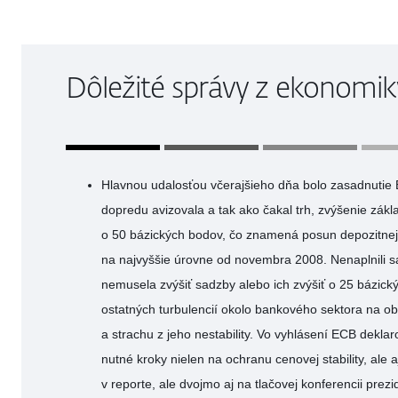
Dôležité správy z ekonomik
Hlavnou udalosťou včerajšieho dňa bolo zasadnutie E
dopredu avizovala a tak ako čakal trh, zvýšenie zák
o 50 bázických bodov, čo znamená posun depozitnej
na najvyššie úrovne od novembra 2008. Nenaplnili s
nemusela zvýšiť sadzby alebo ich zvýšiť o 25 bázic
ostatných turbulencií okolo bankového sektora na ob
a strachu z jeho nestability. Vo vyhlásení ECB deklar
nutné kroky nielen na ochranu cenovej stability, ale aj
v reporte, ale dvojmo aj na tlačovej konferencii prez