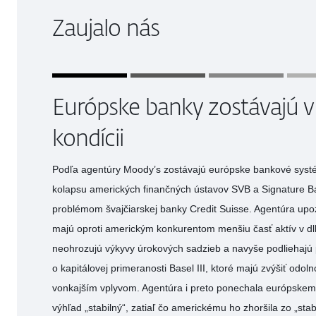
Zaujalo nás
Európske banky zostávajú v
kondícii
Podľa agentúry Moody’s zostávajú európske bankové systé
kolapsu amerických finančných ústavov SVB a Signature B
problémom švajčiarskej banky Credit Suisse. Agentúra upo
majú oproti americkým konkurentom menšiu časť aktív v dlh
neohrozujú výkyvy úrokových sadzieb a navyše podliehajú 
o kapitálovej primeranosti Basel III, ktoré majú zvýšiť odol
vonkajším vplyvom. Agentúra i preto ponechala európsk
výhľad „stabilný“, zatiaľ čo americkému ho zhoršila zo „st