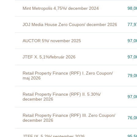
Mint Metropolis 4,75%/ december 2024
98,
JOJ Media House Zero Coupon/ december 2026
77,
AUCTOR 5%/ november 2025
97,
JTEF X. 5,1%/február 2026
97,
Retail Property Finance (RPF) I. Zero Coupon/
79,
maj 2026
Retail Property Finance (RPF) II. 5.30%/
97,
december 2026
Retail Property Finance (RPF) III. Zero Coupon/
76,
december 2026
JTEF IX. 5,2%/ september 2026
95,