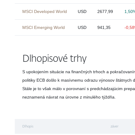
MSCI Developed World
USD
2677,99
1,50
MSCI Emerging World
USD
941,35
-0,5
Dlhopisové trhy
S upokojením situácie na finančných trhoch a pokračovaní
politiky ECB došlo k masívnemu odrazu výnosov štátnych d
Stále je to však málo v porovnaní s predchádzajúcim prep
neznamená návrat na úrovne z minulého týždňa.
Dlhopis
záver