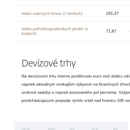
Index vzácnych kovov (v bodoch)
155,37
Index poľnohospodárskych plodín (v
71,87
bodoch)
Devízové trhy
Na devízovom trhu mierne posilňovalo euro voči doláru vď
napriek aktuálnym vonkajším výkyvom na finančných trhoch
úrokové sadzby o vopred avizovaného pol percenta. Vzáj
predchádzajúcom prepade rýchlo vrátil nad hranicu 106 ce
Parita
záver
d/d
w/w
ytd