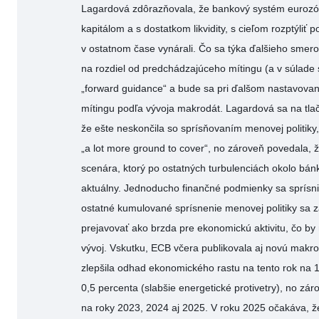
Lagardová zdôrazňovala, že bankový systém eurozón
kapitálom a s dostatkom likvidity, s cieľom rozptýliť 
v ostatnom čase vynárali. Čo sa týka ďalšieho smero
na rozdiel od predchádzajúceho mítingu (a v súlade
„forward guidance“ a bude sa pri ďalšom nastavovan
mítingu podľa vývoja makrodát. Lagardová sa na tlač
že ešte neskončila so sprísňovaním menovej politiky, 
„a lot more ground to cover“, no zároveň povedala, 
scenára, ktorý po ostatných turbulenciách okolo bán
aktuálny. Jednoducho finančné podmienky sa sprísnia
ostatné kumulované sprísnenie menovej politiky sa
prejavovať ako brzda pre ekonomickú aktivitu, čo by m
vývoj. Vskutku, ECB včera publikovala aj novú makro
zlepšila odhad ekonomického rastu na tento rok na
0,5 percenta (slabšie energetické protivetry), no záro
na roky 2023, 2024 aj 2025. V roku 2025 očakáva, ž