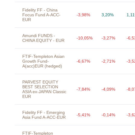
Fidelity FF - China
Focus Fund A-ACC-
-3,98%
3,20%
1,1
EUR
Amundi FUNDS -
-10,05%
-3,27%
-6,
CHINA EQUITY - EUR
FTIF-Templeton Asian
Growth Fund-
-6,67%
-2,71%
-3,
A(acc)EUR (hedged)
PARVEST EQUITY
BEST SELECTION
-7,84%
-4,09%
-8,
ASIA ex-JAPAN Classic
EUR
Fidelity FF - Emerging
-5,41%
-0,14%
-3,
Asia Fund A-ACC-EUR
FTIF-Templeton