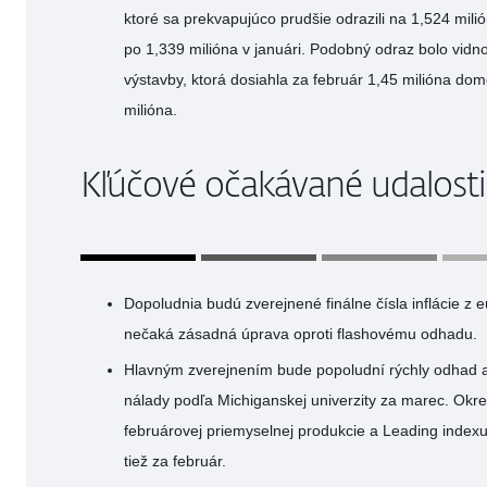
ktoré sa prekvapujúco prudšie odrazili na 1,524 milió
po 1,339 milióna v januári. Podobný odraz bolo vidno
výstavby, ktorá dosiahla za február 1,45 milióna d
milióna.
Kľúčové očakávané udalosti
Dopoludnia budú zverejnené finálne čísla inflácie z 
nečaká zásadná úprava oproti flashovému odhadu.
Hlavným zverejnením bude popoludní rýchly odhad am
nálady podľa Michiganskej univerzity za marec. Okre
februárovej priemyselnej produkcie a Leading index
tiež za február.