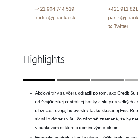
+421 904 744 519
+421 911 821
hudec@jtbanka.sk
panis@jtbank
Twitter
Highlights
Akciové trhy sa včera odrazili po tom, ako Credit Su
od švajčiarskej centrálnej banky a skupina veľkých 
uloží časť svojej hotovosti v ťažko skúšanej First Re
signál o dôveru v ňu, čo zároveň znamená, že by ne
v bankovom sektore s dominovým efektom.
Európska centrálna banka včera zvýšila úrokové sad