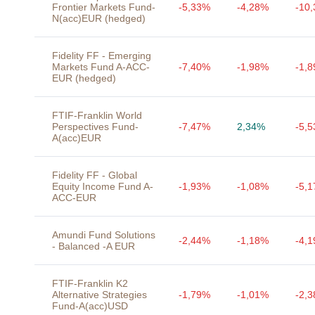
Frontier Markets Fund-
-5,33%
-4,28%
-10
N(acc)EUR (hedged)
Fidelity FF - Emerging
Markets Fund A-ACC-
-7,40%
-1,98%
-1,
EUR (hedged)
FTIF-Franklin World
Perspectives Fund-
-7,47%
2,34%
-5,
A(acc)EUR
Fidelity FF - Global
Equity Income Fund A-
-1,93%
-1,08%
-5,
ACC-EUR
Amundi Fund Solutions
-2,44%
-1,18%
-4,
- Balanced -A EUR
FTIF-Franklin K2
Alternative Strategies
-1,79%
-1,01%
-2,
Fund-A(acc)USD