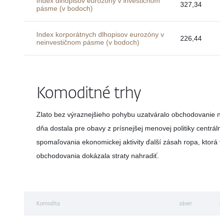
Index dlhopisov eurozóny v investičnom
327,34
pásme (v bodoch)
Index korporátnych dlhopisov eurozóny v
226,44
neinvestičnom pásme (v bodoch)
Komoditné trhy
Zlato bez výraznejšieho pohybu uzatváralo obchodovanie n
dňa dostala pre obavy z prísnejšej menovej politiky centr
spomaľovania ekonomickej aktivity ďalší zásah ropa, ktorá
obchodovania dokázala straty nahradiť.
Komodita
záver