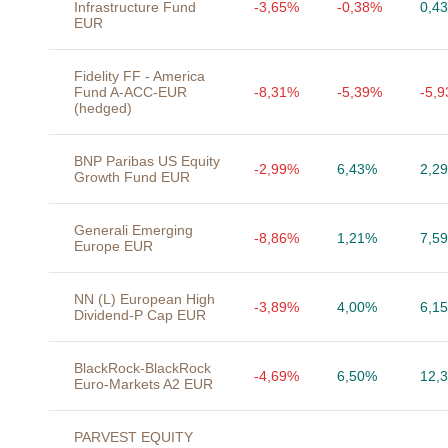
Infrastructure Fund
-3,65%
-0,38%
0,4
EUR
Fidelity FF - America
Fund A-ACC-EUR
-8,31%
-5,39%
-5,
(hedged)
BNP Paribas US Equity
-2,99%
6,43%
2,2
Growth Fund EUR
Generali Emerging
-8,86%
1,21%
7,5
Europe EUR
NN (L) European High
-3,89%
4,00%
6,1
Dividend-P Cap EUR
BlackRock-BlackRock
-4,69%
6,50%
12,
Euro-Markets A2 EUR
PARVEST EQUITY