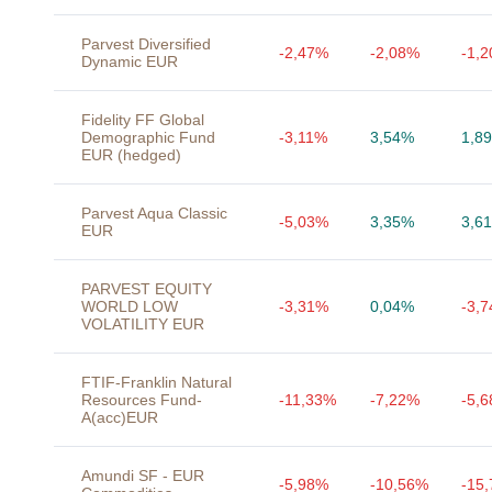
Parvest Diversified
-2,47%
-2,08%
-1,
Dynamic EUR
Fidelity FF Global
Demographic Fund
-3,11%
3,54%
1,8
EUR (hedged)
Parvest Aqua Classic
-5,03%
3,35%
3,6
EUR
PARVEST EQUITY
WORLD LOW
-3,31%
0,04%
-3,
VOLATILITY EUR
FTIF-Franklin Natural
Resources Fund-
-11,33%
-7,22%
-5,
A(acc)EUR
Amundi SF - EUR
-5,98%
-10,56%
-15