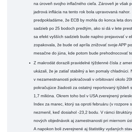
na úroveň svojho inflačného cieľa. Zároveň je však 
jadrová inflácia na tento rok bola upravovaná nahor.
predpokladáme, že ECB by mohla do konca leta doru
sadzieb po 25 bodoch predtým, ako si dá v lete pre
sa efekt vyšších sadzieb bude naplno prejavovať v
zopakovala, že bude od apríla znižovať svoje APP por
mesačne do júna, kde potom bude prehodnocovať 
Z makrodát dorazili pravidelné týždenné čísla z amer
ukázali, že je zatiaľ stabilný a len pomaly chladnúci
v nezamestnanosti pokračovali v orbitovaní okolo 200
pokračujúce žiadosti za ostatný reportovaný týždeň 
1,7 milióna. Okrem toho bol v USA zverejnený pries
Index za marec, ktorý sa oproti februáru (v rozpore
nezmenil, keď dosiahol -23,2 bodu. V rámci štruktúry
nových objednávok aj zamestnanosti pri miernom ús
A napokon boli zverejnené aj štatistiky vydaných sta