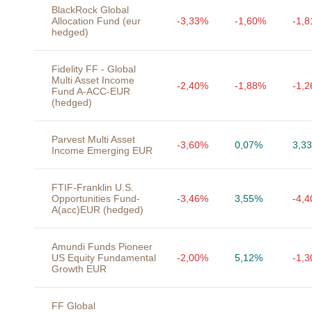
BlackRock Global
Allocation Fund (eur
-3,33%
-1,60%
-1,
hedged)
Fidelity FF - Global
Multi Asset Income
-2,40%
-1,88%
-1,
Fund A-ACC-EUR
(hedged)
Parvest Multi Asset
-3,60%
0,07%
3,3
Income Emerging EUR
FTIF-Franklin U.S.
Opportunities Fund-
-3,46%
3,55%
-4,
A(acc)EUR (hedged)
Amundi Funds Pioneer
US Equity Fundamental
-2,00%
5,12%
-1,
Growth EUR
FF Global