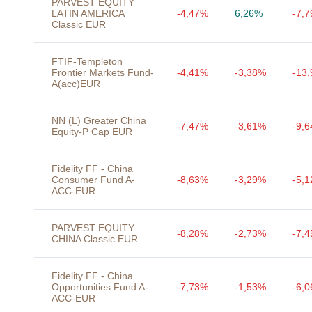
PARVEST EQUITY
LATIN AMERICA
-4,47%
6,26%
-7,
Classic EUR
FTIF-Templeton
Frontier Markets Fund-
-4,41%
-3,38%
-13
A(acc)EUR
NN (L) Greater China
-7,47%
-3,61%
-9,
Equity-P Cap EUR
Fidelity FF - China
Consumer Fund A-
-8,63%
-3,29%
-5,
ACC-EUR
PARVEST EQUITY
-8,28%
-2,73%
-7,
CHINA Classic EUR
Fidelity FF - China
Opportunities Fund A-
-7,73%
-1,53%
-6,
ACC-EUR