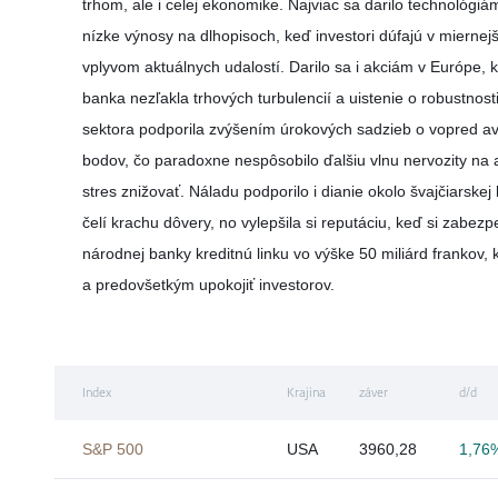
trhom, ale i celej ekonomike. Najviac sa darilo technológiá
nízke výnosy na dlhopisoch, keď investori dúfajú v miernej
vplyvom aktuálnych udalostí. Darilo sa i akciám v Európe,
banka nezľakla trhových turbulencií a uistenie o robustnos
sektora podporila zvýšením úrokových sadzieb o vopred a
bodov, čo paradoxne nespôsobilo ďalšiu vlnu nervozity na
stres znižovať. Náladu podporilo i dianie okolo švajčiarskej
čelí krachu dôvery, no vylepšila si reputáciu, keď si zabezp
národnej banky kreditnú linku vo výške 50 miliárd frankov, kt
a predovšetkým upokojiť investorov.
Index
Krajina
záver
d/d
S&P 500
USA
3960,28
1,76