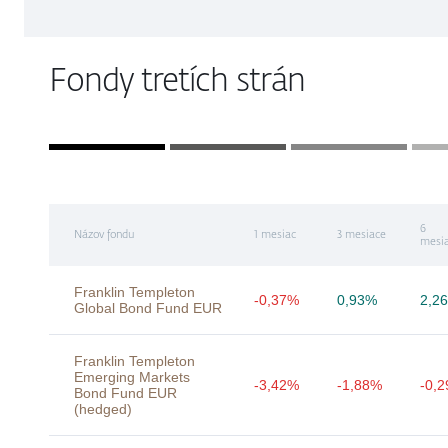
Fondy tretích strán
6
Názov fondu
1 mesiac
3 mesiace
mesi
Franklin Templeton
-0,37%
0,93%
2,2
Global Bond Fund EUR
Franklin Templeton
Emerging Markets
-3,42%
-1,88%
-0,
Bond Fund EUR
(hedged)