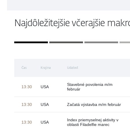
Najdôležitejšie včerajšie mak
Čas
Krajina
Udalosť
Stavebné povolenia m/m
13:30
USA
február
13:30
USA
Začatá výstavba m/m február
Index priemyselnej aktivity v
13:30
USA
oblasti Filadelfie marec