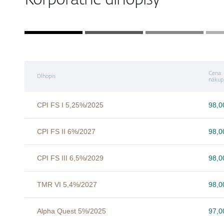
Cena
Dlhopis
nákup
CPI FS I 5,25%/2025
98,
CPI FS II 6%/2027
98,
CPI FS III 6,5%/2029
98,
TMR VI 5,4%/2027
98,
Alpha Quest 5%/2025
97,