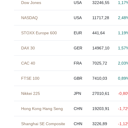
Dow Jones
USA
32246,55
1,17
NASDAQ
USA
11717,28
2,48
STOXX Europe 600
EUR
441,64
1,19
DAX 30
GER
14967,10
1,57
CAC 40
FRA
7025,72
2,03
FTSE 100
GBR
7410,03
0,89
Nikkei 225
JPN
27010,61
-0,8
Hong Kong Hang Seng
CHN
19203,91
-1,7
Shanghai SE Composite
CHN
3226,89
-1,1