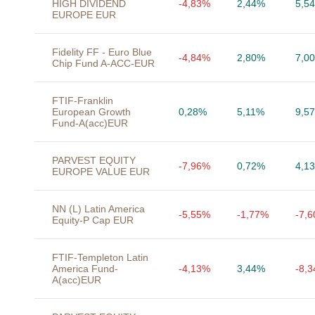
HIGH DIVIDEND
-4,83%
2,44%
5,5
EUROPE EUR
Fidelity FF - Euro Blue
-4,84%
2,80%
7,0
Chip Fund A-ACC-EUR
FTIF-Franklin
European Growth
0,28%
5,11%
9,5
Fund-A(acc)EUR
PARVEST EQUITY
-7,96%
0,72%
4,1
EUROPE VALUE EUR
NN (L) Latin America
-5,55%
-1,77%
-7,
Equity-P Cap EUR
FTIF-Templeton Latin
America Fund-
-4,13%
3,44%
-8,
A(acc)EUR