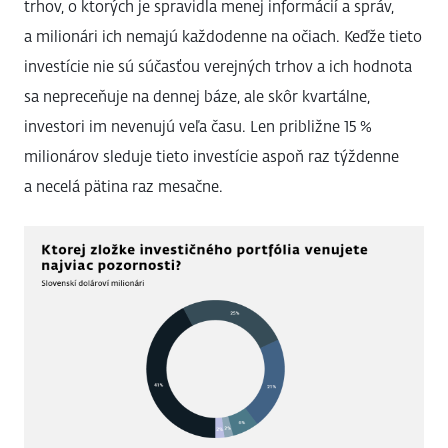
trhov, o ktorých je spravidla menej informácií a správ,
a milionári ich nemajú každodenne na očiach. Keďže tieto
investície nie sú súčasťou verejných trhov a ich hodnota
sa nepreceňuje na dennej báze, ale skôr kvartálne,
investori im nevenujú veľa času. Len približne 15 %
milionárov sleduje tieto investície aspoň raz týždenne
a necelá pätina raz mesačne.