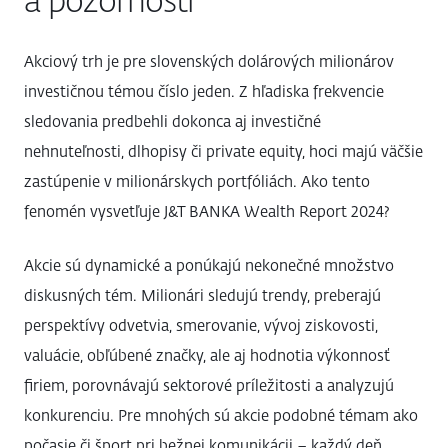
a pozornosti
Akciový trh je pre slovenských dolárových milionárov
investičnou témou číslo jeden. Z hľadiska frekvencie
sledovania predbehli dokonca aj investičné
nehnuteľnosti, dlhopisy či private equity, hoci majú väčšie
zastúpenie v milionárskych portfóliách. Ako tento
fenomén vysvetľuje J&T BANKA Wealth Report 2024?
Akcie sú dynamické a ponúkajú nekonečné množstvo
diskusných tém. Milionári sledujú trendy, preberajú
perspektívy odvetvia, smerovanie, vývoj ziskovosti,
valuácie, obľúbené značky, ale aj hodnotia výkonnosť
firiem, porovnávajú sektorové príležitosti a analyzujú
konkurenciu. Pre mnohých sú akcie podobné témam ako
počasie či šport pri bežnej komunikácii – každý deň