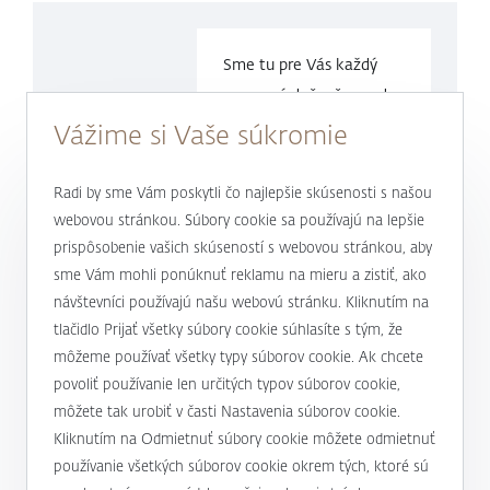
Sme tu pre Vás každý
pracovný deň v čase
od
9.00 do
17.00 hod.
Vážime si Vaše súkromie
0800 900 500
Radi by sme Vám poskytli čo najlepšie skúsenosti s našou
webovou stránkou. Súbory cookie sa používajú na lepšie
prispôsobenie vašich skúseností s webovou stránkou, aby
alebo
+421 232 607 187
sme Vám mohli ponúknuť reklamu na mieru a zistiť, ako
návštevníci používajú našu webovú stránku. Kliknutím na
tlačidlo Prijať všetky súbory cookie súhlasíte s tým, že
môžeme používať všetky typy súborov cookie. Ak chcete
J&T BANKA
povoliť používanie len určitých typov súborov cookie,
Kto sme
môžete tak urobiť v časti Nastavenia súborov cookie.
Užitočné informácie
Kliknutím na Odmietnuť súbory cookie môžete odmietnuť
Unikátny prístup
používanie všetkých súborov cookie okrem tých, ktoré sú
Úrokové sadzby a poplatky