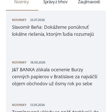
Novinky
Správy z trhov
Zaujímavosti
NOVINKY
23.07.2026
Slavomír Beňa: Dokážeme ponúknuť
lokálne riešenia, ktorým ľudia rozumejú
NOVINKY
18.06.2026
J&T BANKA získala ocenenie Burzy
cenných papierov v Bratislave za najväčší
objem obchodov už ôsmy rok po sebe
NOVINKY
12.05.2026