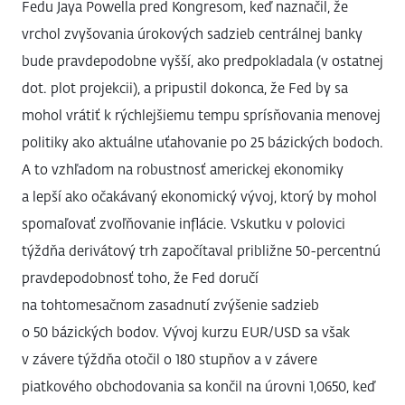
Fedu Jaya Powella pred Kongresom, keď naznačil, že
vrchol zvyšovania úrokových sadzieb centrálnej banky
bude pravdepodobne vyšší, ako predpokladala (v ostatnej
dot. plot projekcii), a pripustil dokonca, že Fed by sa
mohol vrátiť k rýchlejšiemu tempu sprísňovania menovej
politiky ako aktuálne uťahovanie po 25 bázických bodoch.
A to vzhľadom na robustnosť americkej ekonomiky
a lepší ako očakávaný ekonomický vývoj, ktorý by mohol
spomaľovať zvoľňovanie inflácie. Vskutku v polovici
týždňa derivátový trh započítaval približne 50-percentnú
pravdepodobnosť toho, že Fed doručí
na tohtomesačnom zasadnutí zvýšenie sadzieb
o 50 bázických bodov. Vývoj kurzu EUR/USD sa však
v závere týždňa otočil o 180 stupňov a v závere
piatkového obchodovania sa končil na úrovni 1,0650, keď