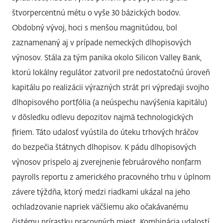
štvorpercentnú métu o vyše 30 bázických bodov.
Obdobný vývoj, hoci s menšou magnitúdou, bol
zaznamenaný aj v prípade nemeckých dlhopisových
výnosov. Stála za tým panika okolo Silicon Valley Bank,
ktorú lokálny regulátor zatvoril pre nedostatočnú úroveň
kapitálu po realizácii výrazných strát pri výpredaji svojho
dlhopisového portfólia (a neúspechu navýšenia kapitálu)
v dôsledku odlevu depozitov najmä technologických
firiem. Táto udalosť vyústila do úteku trhových hráčov
do bezpečia štátnych dlhopisov. K pádu dlhopisových
výnosov prispelo aj zverejnenie februárového nonfarm
payrolls reportu z amerického pracovného trhu v úplnom
závere týždňa, ktorý medzi riadkami ukázal na jeho
ochladzovanie napriek väčšiemu ako očakávanému
čistému prírastku pracovných miest. Kombinácia udalostí