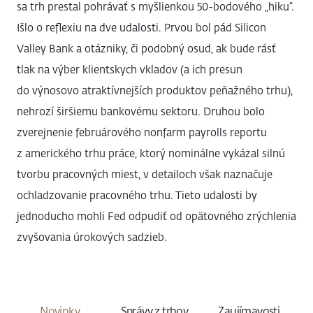
sa trh prestal pohrávať s myšlienkou 50-bodového „hiku“.
Išlo o reflexiu na dve udalosti. Prvou bol pád Silicon
Valley Bank a otázniky, či podobný osud, ak bude rásť
tlak na výber klientskych vkladov (a ich presun
do výnosovo atraktívnejších produktov peňažného trhu),
nehrozí širšiemu bankovému sektoru. Druhou bolo
zverejnenie februárového nonfarm payrolls reportu
z amerického trhu práce, ktorý nominálne vykázal silnú
tvorbu pracovných miest, v detailoch však naznačuje
ochladzovanie pracovného trhu. Tieto udalosti by
jednoducho mohli Fed odpudiť od opätovného zrýchlenia
zvyšovania úrokových sadzieb.
Novinky
Správy z trhov
Zaujímavosti