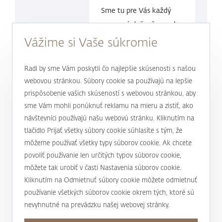
Sme tu pre Vás každý
pracovný deň v čase
od
9.00 do
17.00 hod.
Vážime si Vaše súkromie
0800 900 500
Radi by sme Vám poskytli čo najlepšie skúsenosti s našou
webovou stránkou. Súbory cookie sa používajú na lepšie
prispôsobenie vašich skúseností s webovou stránkou, aby
alebo
+421 232 607 187
sme Vám mohli ponúknuť reklamu na mieru a zistiť, ako
návštevníci používajú našu webovú stránku. Kliknutím na
tlačidlo Prijať všetky súbory cookie súhlasíte s tým, že
môžeme používať všetky typy súborov cookie. Ak chcete
J&T BANKA
povoliť používanie len určitých typov súborov cookie,
Kto sme
môžete tak urobiť v časti Nastavenia súborov cookie.
Užitočné informácie
Kliknutím na Odmietnuť súbory cookie môžete odmietnuť
Unikátny prístup
používanie všetkých súborov cookie okrem tých, ktoré sú
Úrokové sadzby a poplatky
nevyhnutné na prevádzku našej webovej stránky.
Magazín Magnus
Mapa stránky a osobné údaje
Bankové produkty a služby