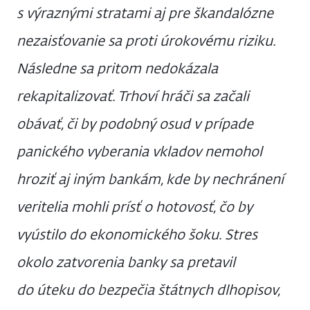
s výraznými stratami aj pre škandalózne
nezaisťovanie sa proti úrokovému riziku.
Následne sa pritom nedokázala
rekapitalizovať. Trhoví hráči sa začali
obávať, či by podobný osud v prípade
panického vyberania vkladov nemohol
hroziť aj iným bankám, kde by nechránení
veritelia mohli prísť o hotovosť, čo by
vyústilo do ekonomického šoku. Stres
okolo zatvorenia banky sa pretavil
do úteku do bezpečia štátnych dlhopisov,