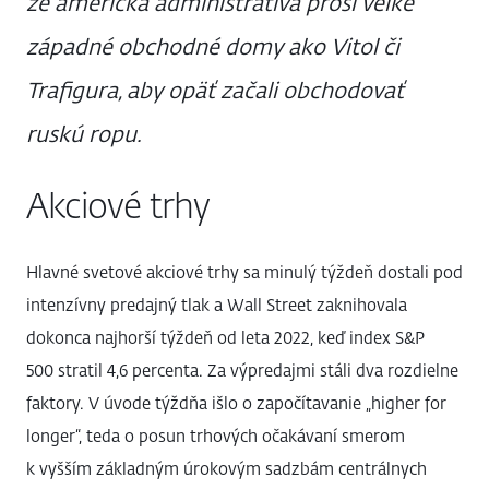
že americká administratíva prosí veľké
západné obchodné domy ako Vitol či
Trafigura, aby opäť začali obchodovať
ruskú ropu.
Akciové trhy
Hlavné svetové akciové trhy sa minulý týždeň dostali pod
intenzívny predajný tlak a Wall Street zaknihovala
dokonca najhorší týždeň od leta 2022, keď index S&P
500 stratil 4,6 percenta. Za výpredajmi stáli dva rozdielne
faktory. V úvode týždňa išlo o započítavanie „higher for
longer“, teda o posun trhových očakávaní smerom
k vyšším základným úrokovým sadzbám centrálnych