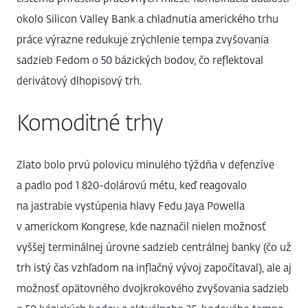
okolo Silicon Valley Bank a chladnutia amerického trhu
práce výrazne redukuje zrýchlenie tempa zvyšovania
sadzieb Fedom o 50 bázických bodov, čo reflektoval
derivátový dlhopisový trh.
Komoditné trhy
Zlato bolo prvú polovicu minulého týždňa v defenzíve
a padlo pod 1 820-dolárovú métu, keď reagovalo
na jastrabie vystúpenia hlavy Fedu Jaya Powella
v americkom Kongrese, kde naznačil nielen možnosť
vyššej terminálnej úrovne sadzieb centrálnej banky (čo už
trh istý čas vzhľadom na inflačný vývoj započítaval), ale aj
možnosť opätovného dvojkrokového zvyšovania sadzieb