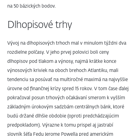
na 50 bázických bodov.
Dlhopisové trhy
Vývoj na dlhopisových trhoch mal v minulom týždni dva
rozdielne polčasy. V jeho prvej polovici boli ceny
dlhopisov pod tlakom a výnosy, najmä krátke konce
výnosových kriviek na oboch brehoch Atlantiku, mali
tendenciu sa posúvať na multiročné maximá na najvyššie
úrovne od finančnej krízy spred 15 rokov. V tom čase ďalej
pokračoval posun trhových očakávaní smerom k vyšším
základným úrokovým sadzbám centrálnych bánk, ktoré
budú držané dlhšie obdobie (oproti predchádzajúcim
predpokladom). Výrazne k tomu prispel aj jastrabí
slovník šéfa Fedu Jerome Powella pred americkým