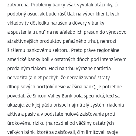
zatvorená. Problémy banky však vyvolali otázniky, či
podobný osud, ak bude rásť tlak na výber klientskych
vkladov (v dôsledku narušenia dôvery v banky
a spustenia „runu“ na ne a/alebo ich presun do výnosovo
atraktívnejších produktov peňažného trhu), nehrozí
širšiemu bankovému sektoru. Preto práve regionálne
americké banky boli v ostatných dňoch pod intenzívnym
predajným tlakom. Hoci na trhu výrazne narástla
nervozita (a niet pochýb, že nerealizované straty
dlhopisových portfólií nesie väčšina bánk), je potrebné
povedať, že Silicon Valley Bank bola špecifická, keď sa
ukazuje, že k jej pádu prispel najmä zlý systém riadenia
aktíva a pasív a v podstate nulové zaisťovanie proti
úrokovému riziku (na rozdiel od väčšiny ostatných
veľkých bánk, ktoré sa zaisťovali, čím limitovali svoje