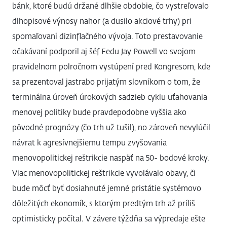
bánk, ktoré budú držané dlhšie obdobie, čo vystreľovalo
dlhopisové výnosy nahor (a dusilo akciové trhy) pri
spomaľovaní dizinflačného vývoja. Toto prestavovanie
očakávaní podporil aj šéf Fedu Jay Powell vo svojom
pravidelnom polročnom vystúpení pred Kongresom, kde
sa prezentoval jastrabo prijatým slovníkom o tom, že
terminálna úroveň úrokových sadzieb cyklu uťahovania
menovej politiky bude pravdepodobne vyššia ako
pôvodné prognózy (čo trh už tušil), no zároveň nevylúčil
návrat k agresívnejšiemu tempu zvyšovania
menovopolitickej reštrikcie naspäť na 50- bodové kroky.
Viac menovopolitickej reštrikcie vyvolávalo obavy, či
bude môcť byť dosiahnuté jemné pristátie systémovo
dôležitých ekonomík, s ktorým predtým trh až príliš
optimisticky počítal. V závere týždňa sa výpredaje ešte