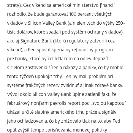
straty). Cez víkend sa americké ministerstvo financií
rozhodlo, že bude garantovať 100 percent všetkých
vkladov v Silicon Valley Bank (a nielen tých do výšky 250-
tisíc dolárov, ktoré spadali pod systém ochrany vkladov),
ako aj Signature Bank (ktorú regulátory zatvorili cez
víkend), a Fed spustil špeciálny refinančný program
pre banky, ktoré by čelili tlakom na odlev depozít
s cieľom zastavenia šírenia nákazy a paniky, čo by mohlo
tento týždeň upokojiť trhy. Ten by mali problém pri
systéme frakčných rezerv zvládnuť aj inak zdravé banky.
Vývoj okolo Silicon Valley Bank úplne zatienil fakt, že
februárový nonfarm payrolls report pod „svojou kapotou“
ukázal určité slabiny amerického trhu práce a signály
jeho ochladzovania, čo by znižovalo tlak na to, aby Fed
opäť zvýšil tempo sprísňovania menovej politiky