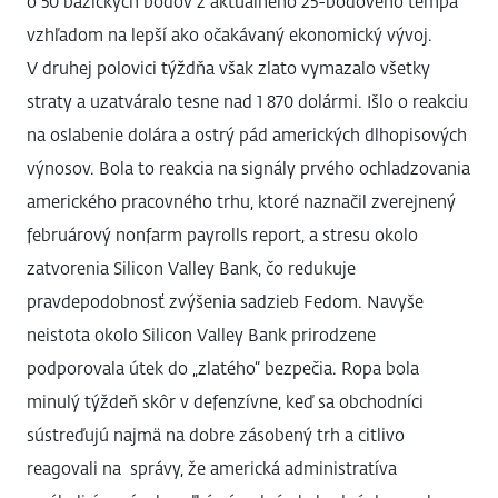
o 50 bázických bodov z aktuálneho 25-bodového tempa
vzhľadom na lepší ako očakávaný ekonomický vývoj.
V druhej polovici týždňa však zlato vymazalo všetky
straty a uzatváralo tesne nad 1 870 dolármi. Išlo o reakciu
na oslabenie dolára a ostrý pád amerických dlhopisových
výnosov. Bola to reakcia na signály prvého ochladzovania
amerického pracovného trhu, ktoré naznačil zverejnený
februárový nonfarm payrolls report, a stresu okolo
zatvorenia Silicon Valley Bank, čo redukuje
pravdepodobnosť zvýšenia sadzieb Fedom. Navyše
neistota okolo Silicon Valley Bank prirodzene
podporovala útek do „zlatého“ bezpečia. Ropa bola
minulý týždeň skôr v defenzívne, keď sa obchodníci
sústreďujú najmä na dobre zásobený trh a citlivo
reagovali na správy, že americká administratíva