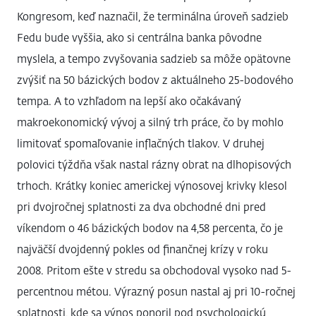
Kongresom, keď naznačil, že terminálna úroveň sadzieb
Fedu bude vyššia, ako si centrálna banka pôvodne
myslela, a tempo zvyšovania sadzieb sa môže opätovne
zvýšiť na 50 bázických bodov z aktuálneho 25-bodového
tempa. A to vzhľadom na lepší ako očakávaný
makroekonomický vývoj a silný trh práce, čo by mohlo
limitovať spomaľovanie inflačných tlakov. V druhej
polovici týždňa však nastal rázny obrat na dlhopisových
trhoch. Krátky koniec americkej výnosovej krivky klesol
pri dvojročnej splatnosti za dva obchodné dni pred
víkendom o 46 bázických bodov na 4,58 percenta, čo je
najväčší dvojdenný pokles od finančnej krízy v roku
2008. Pritom ešte v stredu sa obchodoval vysoko nad 5-
percentnou métou. Výrazný posun nastal aj pri 10-ročnej
splatnosti, kde sa výnos ponoril pod psychologickú