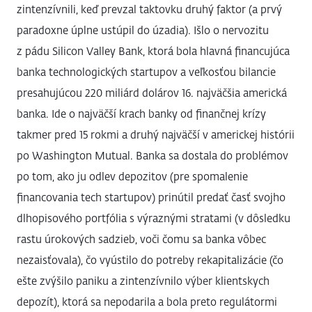
zintenzívnili, keď prevzal taktovku druhý faktor (a prvý
paradoxne úplne ustúpil do úzadia). Išlo o nervozitu
z pádu Silicon Valley Bank, ktorá bola hlavná financujúca
banka technologických startupov a veľkosťou bilancie
presahujúcou 220 miliárd dolárov 16. najväčšia americká
banka. Ide o najväčší krach banky od finančnej krízy
takmer pred 15 rokmi a druhý najväčší v americkej histórii
po Washington Mutual. Banka sa dostala do problémov
po tom, ako ju odlev depozitov (pre spomalenie
financovania tech startupov) prinútil predať časť svojho
dlhopisového portfólia s výraznými stratami (v dôsledku
rastu úrokových sadzieb, voči čomu sa banka vôbec
nezaisťovala), čo vyústilo do potreby rekapitalizácie (čo
ešte zvýšilo paniku a zintenzívnilo výber klientskych
depozít), ktorá sa nepodarila a bola preto regulátormi