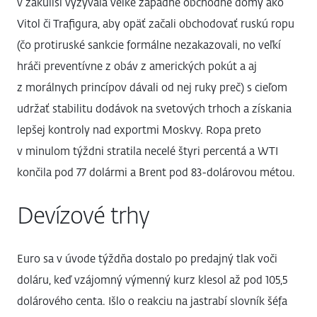
v zákulisí vyzývala veľké západné obchodné domy ako
Vitol či Trafigura, aby opäť začali obchodovať ruskú ropu
(čo protiruské sankcie formálne nezakazovali, no veľkí
hráči preventívne z obáv z amerických pokút a aj
z morálnych princípov dávali od nej ruky preč) s cieľom
udržať stabilitu dodávok na svetových trhoch a získania
lepšej kontroly nad exportmi Moskvy. Ropa preto
v minulom týždni stratila necelé štyri percentá a WTI
končila pod 77 dolármi a Brent pod 83-dolárovou métou.
Devízové trhy
Euro sa v úvode týždňa dostalo po predajný tlak voči
doláru, keď vzájomný výmenný kurz klesol až pod 105,5
dolárového centa. Išlo o reakciu na jastrabí slovník šéfa