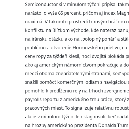
Semiconductor si v minulom týždni pripísal tak
narástol o vyše 65 percent, pričom aj index Magni
maximá. V takomto prostredí trhovým hráčom ne
konfliktu na Blízkom východe, kde nateraz panuje
na iránsku otázku ako na „poloplný pohár“ a stále
problému a otvorenie Hormuzského prielivu, čo z
ceny ropy za týždeň klesli, hoci dvojitá blokáda 
ako aj americkým námorníctvom pokračuje a dok
medzi oboma znepriatelenými stranami, keď Spo
snažili pomôcť komerčným lodiam s navigáciou c
pomohlo k predĺženiu rely na trhoch zverejnen
payrolls reportu z amerického trhu práce, ktorý z
pracovných miest. To signalizuje relatívnu robu
akcie v minulom týždni len stagnovali, keď naďalej
na hrozby amerického prezidenta Donalda Trump