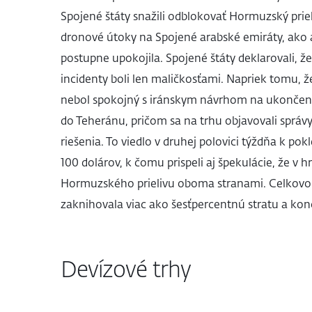
Spojené štáty snažili odblokovať Hormuzský prie
dronové útoky na Spojené arabské emiráty, ako a
postupne upokojila. Spojené štáty deklarovali, ž
incidenty boli len maličkosťami. Napriek tomu, 
nebol spokojný s iránskym návrhom na ukončenie
do Teheránu, pričom sa na trhu objavovali správ
riešenia. To viedlo v druhej polovici týždňa k po
100 dolárov, k čomu prispeli aj špekulácie, že 
Hormuzského prielivu oboma stranami. Celkovo 
zaknihovala viac ako šesťpercentnú stratu a konč
Devízové trhy