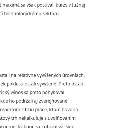
é maximá sa však posúvali burzy v Južnej
oči technologickému sektoru
tali na relatívne vyvýšených úrovniach.
ek poklesu ostali vyvýšené. Preto ostali
rický výnos sa preto pohyboval
kde ho podržali aj zverejňované
reportom z trhu práce, ktoré hovoria
átový trh nekalkuluje s uvoľňovaním
ný nemecký bund sa kótoval väčšinu