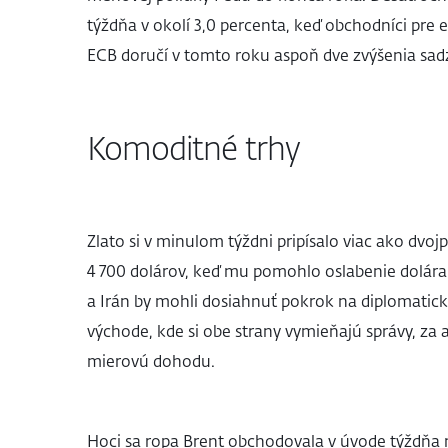
týždňa v okolí 3,0 percenta, keď obchodníci pre
ECB doručí v tomto roku aspoň dve zvýšenia sad
Komoditné trhy
Zlato si v minulom týždni pripísalo viac ako dvoj
4 700 dolárov, keď mu pomohlo oslabenie dolára 
a Irán by mohli dosiahnuť pokrok na diplomatick
východe, kde si obe strany vymieňajú správy, z
mierovú dohodu.
Hoci sa ropa Brent obchodovala v úvode týždňa m