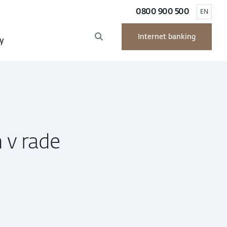
0800 900 500
EN
Internet banking
y
ň v rade