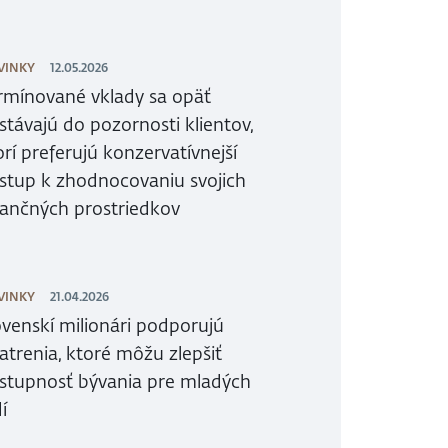
VINKY
12.05.2026
rmínované vklady sa opäť
stávajú do pozornosti klientov,
orí preferujú konzervatívnejší
ístup k zhodnocovaniu svojich
nančných prostriedkov
VINKY
21.04.2026
ovenskí milionári podporujú
atrenia, ktoré môžu zlepšiť
stupnosť bývania pre mladých
í