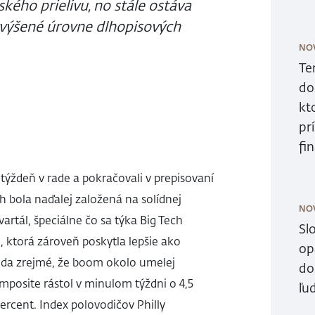
ého prielivu, no stále ostáva
vyvýšené úrovne dlhopisových
NO
Te
do
kt
pr
fi
 týždeň v rade a pokračovali v prepisovaní
h bola naďalej založená na solídnej
NO
artál, špeciálne čo sa týka Big Tech
Sl
e, ktorá zároveň poskytla lepšie ako
op
eda zrejmé, že boom okolo umelej
do
mposite rástol v minulom týždni o 4,5
ľud
ercent. Index polovodičov Philly