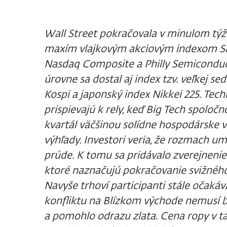
Wall Street pokračovala v minulom týžd
maxím vlajkovým akciovým indexom S&
Nasdaq Composite a Philly Semiconduc
úrovne sa dostal aj index tzv. veľkej se
Kospi a japonský index Nikkei 225. Tec
prispievajú k rely, keď Big Tech spoločn
kvartál väčšinou solídne hospodárske vý
výhľady. Investori veria, že rozmach um
prúde. K tomu sa pridávalo zverejneni
ktoré naznačujú pokračovanie svižnéh
Navyše trhoví participanti stále očakáv
konfliktu na Blízkom východe nemusí by
a pomohlo odrazu zlata. Cena ropy v ta