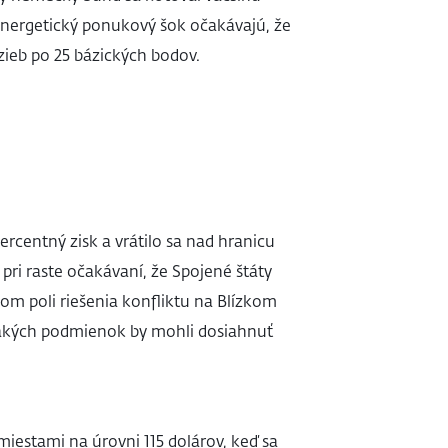
 energetický ponukový šok očakávajú, že
zieb po 25 bázických bodov.
percentný zisk a vrátilo sa nad hranicu
pri raste očakávaní, že Spojené štáty
om poli riešenia konfliktu na Blízkom
a akých podmienok by mohli dosiahnuť
iestami na úrovni 115 dolárov, keď sa