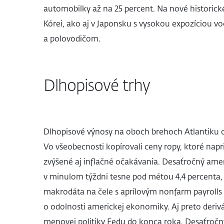
automobilky až na 25 percent. Na nové historick
Kórei, ako aj v Japonsku s vysokou expozíciou v
a polovodičom.
Dlhopisové trhy
Dlhopisové výnosy na oboch brehoch Atlantiku os
Vo všeobecnosti kopírovali ceny ropy, ktoré napri
zvýšené aj inflačné očakávania. Desaťročný ame
v minulom týždni tesne pod métou 4,4 percenta, 
makrodáta na čele s aprílovým nonfarm payrolls 
o odolnosti americkej ekonomiky. Aj preto deriv
menovej politiky Fedu do konca roka. Desaťroč