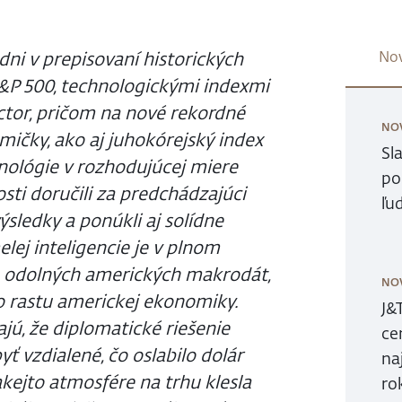
ni v prepisovaní historických
Nov
P 500, technologickými indexmi
tor, pričom na nové rekordné
NO
dmičky, ako aj juhokórejský index
Sl
hnológie v rozhodujúcej miere
po
osti doručili za predchádzajúci
ľu
sledky a ponúkli aj solídne
elej inteligencie je v plnom
e odolných amerických makrodát,
NO
o rastu americkej ekonomiky.
J&
ajú, že diplomatické riešenie
ce
ť vzdialené, čo oslabilo dolár
na
kejto atmosfére na trhu klesla
ro