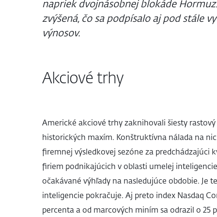
napriek dvojnásobnej blokáde Hormuzsk
zvýšená, čo sa podpísalo aj pod stále 
výnosov.
Akciové trhy
Americké akciové trhy zaknihovali šiesty rastový
historických maxím. Konštruktívna nálada na nic
firemnej výsledkovej sezóne za predchádzajúci kv
firiem podnikajúcich v oblasti umelej inteligenci
očakávané výhľady na nasledujúce obdobie. Je t
inteligencie pokračuje. Aj preto index Nasdaq Co
percenta a od marcových miním sa odrazil o 25 p