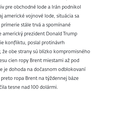
liv pre obchodné lode a Irán podnikol
j americké vojnové lode, situácia sa
e prímerie stále trvá a spomínané
že americký prezident Donald Trump
 konfliktu, poslal protinávrh
y, že obe strany sú blízko kompromisného
klesu cien ropy Brent miestami až pod
v hre je dohoda na dočasnom odblokovaní
preto ropa Brent na týždennej báze
ila tesne nad 100 dolármi.