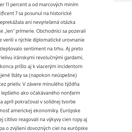
mer 11 percent a od marcových miním
ficent 7 sa posunul na historické
prekážala ani nevyriešená otázka
 „len“ prímerie. Obchodníci sa pozerali
 verili v rýchle diplomatické urovnanie
lepšovalo sentiment na trhu. Aj preto
prielivu iránskymi revolučnými gardami,
onca prišlo aj k viacerým incidentom
jené štáty sa (napokon neúspešne)
ez prieliv. V závere minulého týždňa
ie lepšieho ako očakávaného nonfarm
a apríl pokračoval v solídnej tvorbe
stnosť americkej ekonomiky. Európske
 citlivo reagovali na výkyvy cien ropy aj
a o zvýšení dovozných ciel na európske