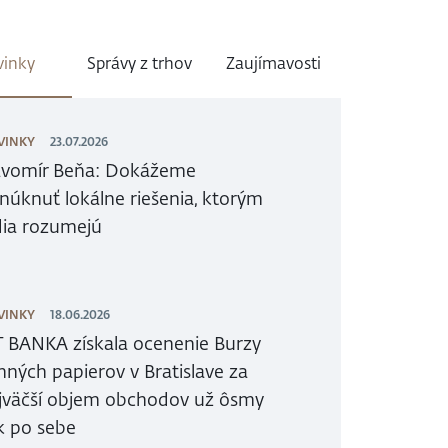
inky
Správy z trhov
Zaujímavosti
VINKY
23.07.2026
avomír Beňa: Dokážeme
núknuť lokálne riešenia, ktorým
dia rozumejú
VINKY
18.06.2026
T BANKA získala ocenenie Burzy
nných papierov v Bratislave za
jväčší objem obchodov už ôsmy
k po sebe