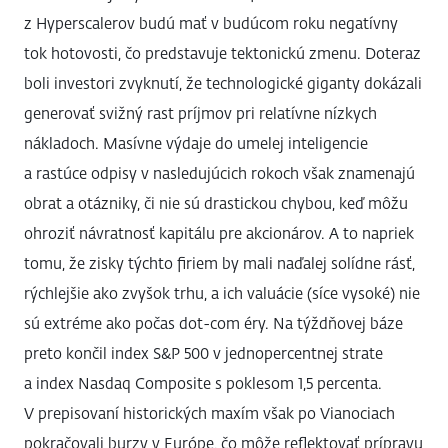
z Hyperscalerov budú mať v budúcom roku negatívny
tok hotovosti, čo predstavuje tektonickú zmenu. Doteraz
boli investori zvyknutí, že technologické giganty dokázali
generovať svižný rast príjmov pri relatívne nízkych
nákladoch. Masívne výdaje do umelej inteligencie
a rastúce odpisy v nasledujúcich rokoch však znamenajú
obrat a otázniky, či nie sú drastickou chybou, keď môžu
ohroziť návratnosť kapitálu pre akcionárov. A to napriek
tomu, že zisky týchto firiem by mali naďalej solídne rásť,
rýchlejšie ako zvyšok trhu, a ich valuácie (síce vysoké) nie
sú extréme ako počas dot-com éry. Na týždňovej báze
preto končil index S&P 500 v jednopercentnej strate
a index Nasdaq Composite s poklesom 1,5 percenta.
V prepisovaní historických maxím však po Vianociach
pokračovali burzy v Európe, čo môže reflektovať prípravu