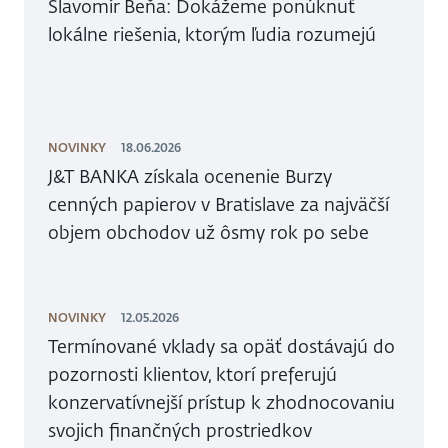
Slavomír Beňa: Dokážeme ponúknuť
lokálne riešenia, ktorým ľudia rozumejú
NOVINKY
18.06.2026
J&T BANKA získala ocenenie Burzy
cenných papierov v Bratislave za najväčší
objem obchodov už ôsmy rok po sebe
NOVINKY
12.05.2026
Termínované vklady sa opäť dostávajú do
pozornosti klientov, ktorí preferujú
konzervatívnejší prístup k zhodnocovaniu
svojich finančných prostriedkov