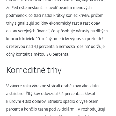
Čiastočne to možno čítať ako očakávania, najmä v USA,
že Fed ešte neskončil s uvoľňovaním menových
podmienok, čo tlačí nadol krátky koniec krivky, pričom
trhy signalizujú solídny ekonomický rast a rast obáv
o stav verejných financií, čo spôsobuje nárasty na dlhých
koncoch kriviek. 10-ročný americký výnos sa preto drží
s rezervou nad 4,1 percenta a nemecká „desina“ udržuje
očný kontakt s métou 3,0 percenta.
Komoditné trhy
V závere roka výrazne strácali drahé kovy ako zlato
a striebro. Žltý kov odovzdal 4,4 percenta a klesol
k úrovni 4 330 dolárov. Striebro spadlo o vyše osem
percent a končilo tesne pod 73 dolármi. V rozhodujúcej