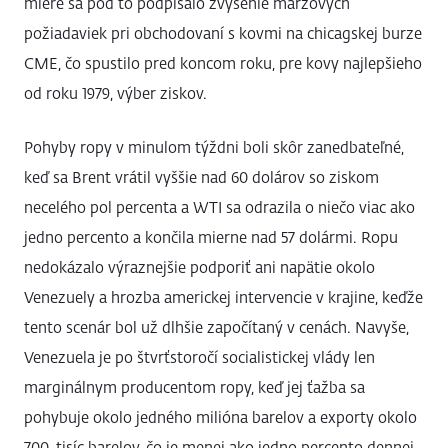
miere sa pod to podpísalo zvýšenie maržových
požiadaviek pri obchodovaní s kovmi na chicagskej burze
CME, čo spustilo pred koncom roku, pre kovy najlepšieho
od roku 1979, výber ziskov.
Pohyby ropy v minulom týždni boli skôr zanedbateľné,
keď sa Brent vrátil vyššie nad 60 dolárov so ziskom
necelého pol percenta a WTI sa odrazila o niečo viac ako
jedno percento a končila mierne nad 57 dolármi. Ropu
nedokázalo výraznejšie podporiť ani napätie okolo
Venezuely a hrozba americkej intervencie v krajine, keďže
tento scenár bol už dlhšie započítaný v cenách. Navyše,
Venezuela je po štvrťstoročí socialistickej vlády len
marginálnym producentom ropy, keď jej ťažba sa
pohybuje okolo jedného milióna barelov a exporty okolo