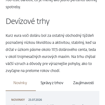
700-tisíc barelov, čo je menej ako jedno percento dennej
spotreby.
Devízové trhy
Kurz eura voči doláru bol za ostatný obchodný týždeň
poznačený nízkou likviditou a aktivitou, stabilný, keď sa
držal v úzkom pásme okolo 117,5 dolárového centa, teda
v okolí trojmesačných eurových maxím. Na trhu chýbal
väčší vzruch a dôvody pre výraznejšie pohyby, ako to
zvyčajne na prelome rokov chodí.
Novinky
Správy z trhov
Zaujímavosti
NOVINKY
23.07.2026