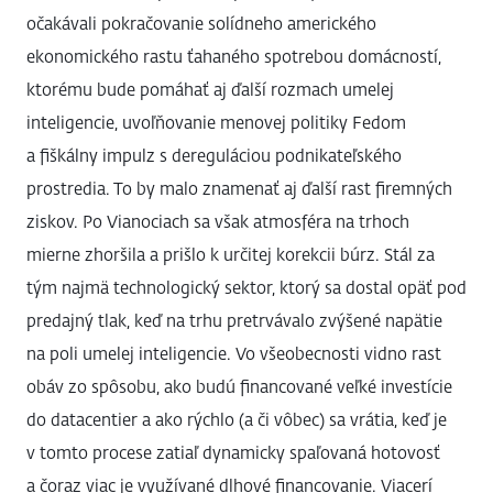
očakávali pokračovanie solídneho amerického
ekonomického rastu ťahaného spotrebou domácností,
ktorému bude pomáhať aj ďalší rozmach umelej
inteligencie, uvoľňovanie menovej politiky Fedom
a fiškálny impulz s dereguláciou podnikateľského
prostredia. To by malo znamenať aj ďalší rast firemných
ziskov. Po Vianociach sa však atmosféra na trhoch
mierne zhoršila a prišlo k určitej korekcii búrz. Stál za
tým najmä technologický sektor, ktorý sa dostal opäť pod
predajný tlak, keď na trhu pretrvávalo zvýšené napätie
na poli umelej inteligencie. Vo všeobecnosti vidno rast
obáv zo spôsobu, ako budú financované veľké investície
do datacentier a ako rýchlo (a či vôbec) sa vrátia, keď je
v tomto procese zatiaľ dynamicky spaľovaná hotovosť
a čoraz viac je využívané dlhové financovanie. Viacerí