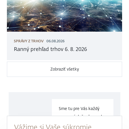
SPRÁVY Z TRHOV
06.08.2026
Ranný prehľad trhov 6. 8. 2026
Zobraziť všetky
Sme tu pre Vás každý
pracovný deň v čase
od
9.00 do
17.00 hod.
Vážime si Vaše súkromie