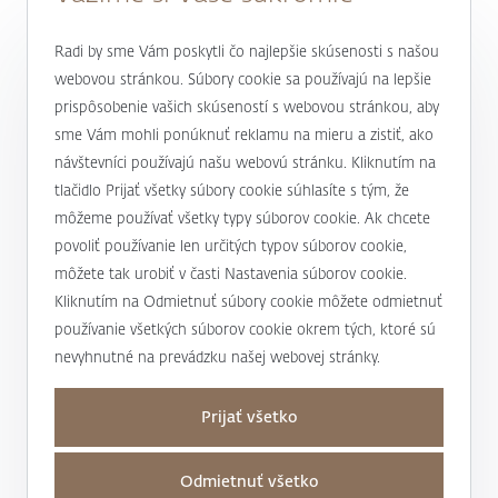
0800 900 500
Radi by sme Vám poskytli čo najlepšie skúsenosti s našou
webovou stránkou. Súbory cookie sa používajú na lepšie
prispôsobenie vašich skúseností s webovou stránkou, aby
alebo
+421 232 607 187
sme Vám mohli ponúknuť reklamu na mieru a zistiť, ako
návštevníci používajú našu webovú stránku. Kliknutím na
tlačidlo Prijať všetky súbory cookie súhlasíte s tým, že
môžeme používať všetky typy súborov cookie. Ak chcete
J&T BANKA
povoliť používanie len určitých typov súborov cookie,
Kto sme
môžete tak urobiť v časti Nastavenia súborov cookie.
Užitočné informácie
Kliknutím na Odmietnuť súbory cookie môžete odmietnuť
Unikátny prístup
používanie všetkých súborov cookie okrem tých, ktoré sú
Úrokové sadzby a poplatky
nevyhnutné na prevádzku našej webovej stránky.
Magazín Magnus
Mapa stránky a osobné údaje
Bankové produkty a služby
Nadácia J&T
Prijať všetko
Mapa stránky
Dane
Podporujeme
Kontakty
Osobné údaje
Transakčná daň
Odmietnuť všetko
Pre médiá
Obchodné miesta