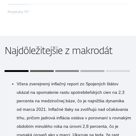
Perpetuita 7%*
Najdôležitejšie z makrodát
Včera zverejnený inflačný report zo Spojených štátov
ukázal na spomalenie rastu spotrebiteľských cien na 2,3
percenta na medziročnej báze, čo je najnižšia dynamika
od marca 2021. Inflačné tlaky sa zvoľňujú nad očakávania
trhu, pričom jadrová inflácia ostáva v porovnaní s rovnakým
obdobím minulého roka na úrovni 2,8 percenta, čo je
rovnaká úroveň ako v marci. Ukazuje sa teda, že rast