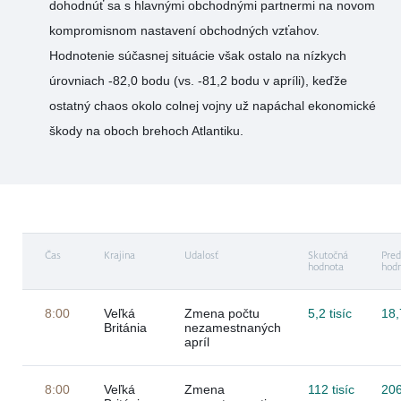
dohodnúť sa s hlavnými obchodnými partnermi na novom
kompromisnom nastavení obchodných vzťahov.
Hodnotenie súčasnej situácie však ostalo na nízkych
úrovniach -82,0 bodu (vs. -81,2 bodu v apríli), keďže
ostatný chaos okolo colnej vojny už napáchal ekonomické
škody na oboch brehoch Atlantiku.
Čas
Krajina
Udalosť
Skutočná
Pred
hodnota
hod
8:00
Veľká
Zmena počtu
5,2 tisíc
18,
Británia
nezamestnaných
apríl
8:00
Veľká
Zmena
112 tisíc
206