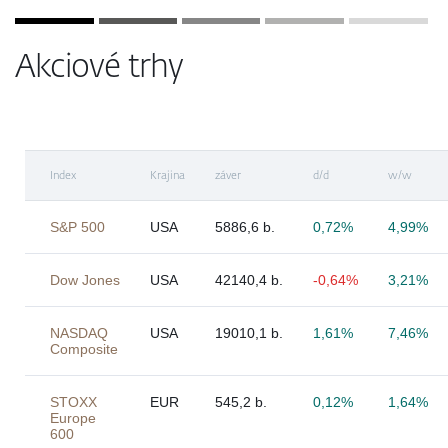
Akciové trhy
Index
Krajina
záver
d/d
w/w
S&P 500
USA
5886,6 b.
0,72%
4,99%
Dow Jones
USA
42140,4 b.
-0,64%
3,21%
NASDAQ
USA
19010,1 b.
1,61%
7,46%
Composite
STOXX
EUR
545,2 b.
0,12%
1,64%
Europe
600