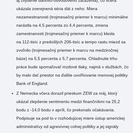
aj zvýšenie daňovo-odvodového zaťaženia), čo včera
ukázala zverejnená séria dát z neho. Miera
nezamestnanosti (trojmesačný priemer k marcu) minimálne
narástla na 4,5 percenta zo 4,4 percenta, zmena
zamestnanosti (trojmesačný priemer k marcu) klesla
na 112-tisíc z predošlých 206-tisíc a tempo rastu miezd sa
zvoľnilo (trojmesačný priemer k marcu na medziročnej
báze) na 5,5 percenta z 5,7 percenta. Chladnutie trhu
práce bude spomaľovať mzdové tlaky, najmä v službách, čo
by malo dať priestor na ďalšie uvoľňovanie menovej politiky
Bank of England.
Z Nemecka včera dorazil prieskum ZEW za máj, ktorý
ukázal zlepšenie sentimentu medzi finančníkmi na 25,2
bodu z -14,0 bodu v apríli, čo prekonalo očakávania.
Podpisuje sa pod to v rozhodujúcej miere ústup americkej
administratívy od agresívnej colnej politiky a jej signály