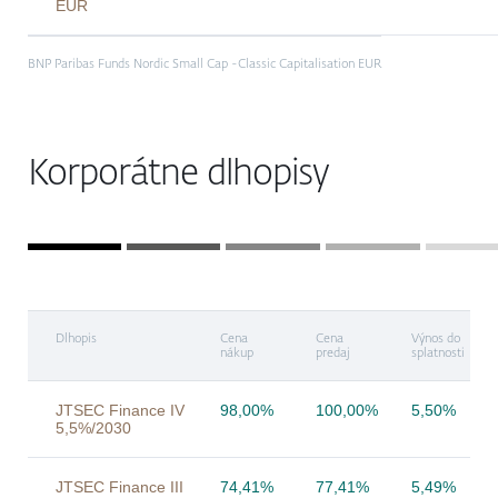
EUR
BNP Paribas Funds Nordic Small Cap -Classic Capitalisation EUR
Korporátne dlhopisy
Dlhopis
Cena
Cena
Výnos do
nákup
predaj
splatnosti
JTSEC Finance IV
98,00%
100,00%
5,50%
5,5%/2030
JTSEC Finance III
74,41%
77,41%
5,49%