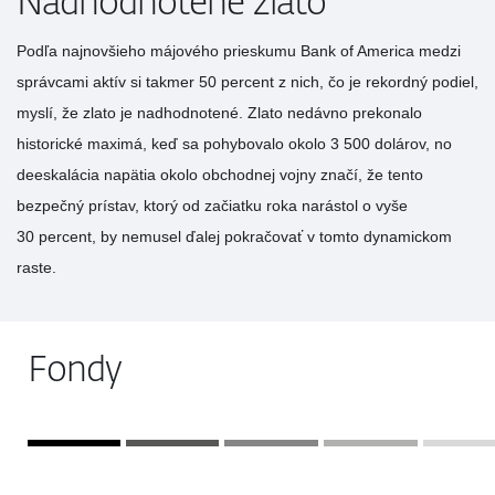
Nadhodnotené zlato
Podľa najnovšieho májového prieskumu Bank of America medzi
správcami aktív si takmer 50 percent z nich, čo je rekordný podiel,
myslí, že zlato je nadhodnotené. Zlato nedávno prekonalo
historické maximá, keď sa pohybovalo okolo 3 500 dolárov, no
deeskalácia napätia okolo obchodnej vojny značí, že tento
bezpečný prístav, ktorý od začiatku roka narástol o vyše
30 percent, by nemusel ďalej pokračovať v tomto dynamickom
raste.
Fondy