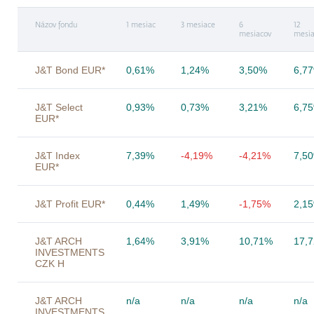
Názov fondu
1 mesiac
3 mesiace
6
12
mesiacov
mesia
J&T Bond EUR*
0,61%
1,24%
3,50%
6,7
J&T Select
0,93%
0,73%
3,21%
6,7
EUR*
J&T Index
7,39%
-4,19%
-4,21%
7,5
EUR*
J&T Profit EUR*
0,44%
1,49%
-1,75%
2,1
J&T ARCH
1,64%
3,91%
10,71%
17,
INVESTMENTS
CZK H
J&T ARCH
n/a
n/a
n/a
n/a
INVESTMENTS