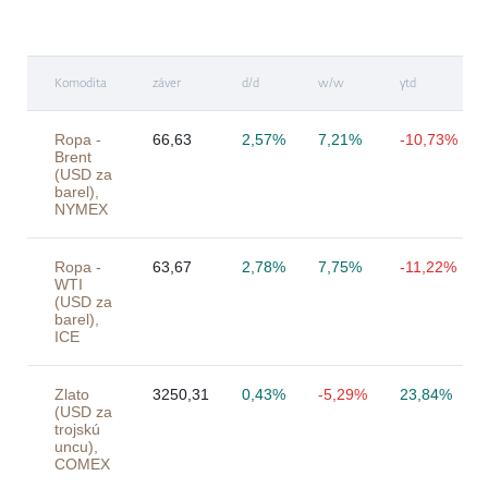
Komodita
záver
d/d
w/w
ytd
Ropa -
66,63
2,57%
7,21%
-10,73%
Brent
(USD za
barel),
NYMEX
Ropa -
63,67
2,78%
7,75%
-11,22%
WTI
(USD za
barel),
ICE
Zlato
3250,31
0,43%
-5,29%
23,84%
(USD za
trojskú
uncu),
COMEX