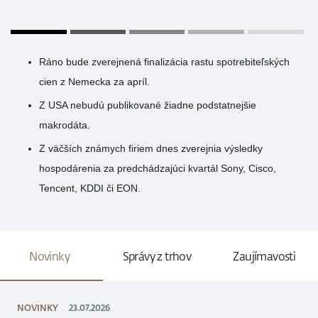
Ráno bude zverejnená finalizácia rastu spotrebiteľských
cien z Nemecka za apríl.
Z USA nebudú publikované žiadne podstatnejšie
makrodáta.
Z väčších známych firiem dnes zverejnia výsledky
hospodárenia za predchádzajúci kvartál Sony, Cisco,
Tencent, KDDI či EON.
Novinky
Správy z trhov
Zaujímavosti
NOVINKY
23.07.2026