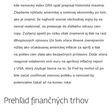
kde nemecký index DAX opäť prepísal historické maximá.
Zlepšenie výhľadu americkej a svetovej ekonomiky po tom,
ako je zrejmé, že najhorší scenár obchodnej vojny by sa
nemal realizovať, sa pretavuje do ďalšieho odrazu cien
ropy. Zvýšený apetít po riziku však znamená aj tlak na rast
dlhopisových výnosov (čo bolo včera tlmené zverejnením
nižšej ako očakávanej americkej inflácie za apríl) a tlak
na pokles cien zlata ako bezpečných prístavov. Dolár včera
reagoval oslabením voči euru na aprílový inflačný report
z USA, ktorý zvyšuje šance na to, že Fed by mohol už po
lete začať uvoľňovať menovú politiku a nemusel by
potenciálne čakať až na koniec roka.
Prehľad finančných trhov