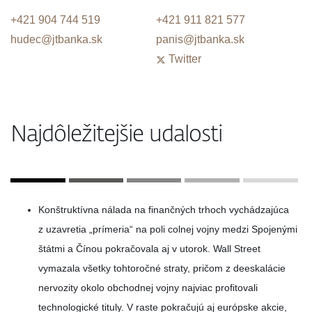
+421 904 744 519
+421 911 821 577
hudec@jtbanka.sk
panis@jtbanka.sk
Twitter
Najdôležitejšie udalosti
Konštruktívna nálada na finančných trhoch vychádzajúca
z uzavretia „prímeria“ na poli colnej vojny medzi Spojenými
štátmi a Čínou pokračovala aj v utorok. Wall Street
vymazala všetky tohtoročné straty, pričom z deeskalácie
nervozity okolo obchodnej vojny najviac profitovali
technologické tituly. V raste pokračujú aj európske akcie,