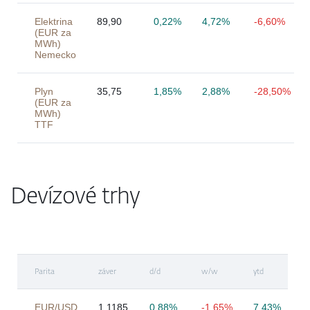
Elektrina
89,90
0,22%
4,72%
-6,60%
(EUR za
MWh)
Nemecko
Plyn
35,75
1,85%
2,88%
-28,50%
(EUR za
MWh)
TTF
Devízové trhy
Parita
záver
d/d
w/w
ytd
EUR/USD
1,1185
0,88%
-1,65%
7,43%