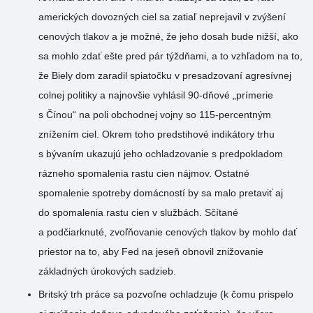
amerických dovozných ciel sa zatiaľ neprejavil v zvýšení
cenových tlakov a je možné, že jeho dosah bude nižší, ako
sa mohlo zdať ešte pred pár týždňami, a to vzhľadom na to,
že Biely dom zaradil spiatočku v presadzovaní agresívnej
colnej politiky a najnovšie vyhlásil 90-dňové „prímerie
s Čínou“ na poli obchodnej vojny so 115-percentným
znížením ciel. Okrem toho predstihové indikátory trhu
s bývaním ukazujú jeho ochladzovanie s predpokladom
rázneho spomalenia rastu cien nájmov. Ostatné
spomalenie spotreby domácností by sa malo pretaviť aj
do spomalenia rastu cien v službách. Sčítané
a podčiarknuté, zvoľňovanie cenových tlakov by mohlo dať
priestor na to, aby Fed na jeseň obnovil znižovanie
základných úrokových sadzieb.
Britský trh práce sa pozvoľne ochladzuje (k čomu prispelo