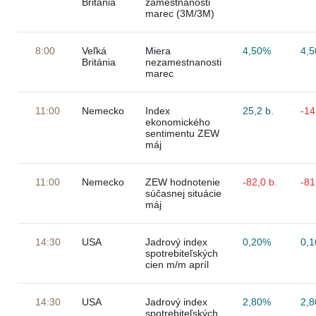
Británia
zamestnanosti
marec (3M/3M)
8:00
Veľká
Miera
4,50%
4,
Británia
nezamestnanosti
marec
11:00
Nemecko
Index
25,2 b.
-14
ekonomického
sentimentu ZEW
máj
11:00
Nemecko
ZEW hodnotenie
-82,0 b.
-81
súčasnej situácie
máj
14:30
USA
Jadrový index
0,20%
0,
spotrebiteľských
cien m/m apríl
14:30
USA
Jadrový index
2,80%
2,
spotrebiteľských