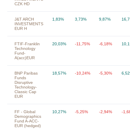
CZK HD
J&T ARCH
1,83%
3,73%
9,87%
16,
INVESTMENTS
EUR H
FTIF-Franklin
20,03%
-11,75%
-6,18%
10,
Technology
Fund-
A(acc)EUR
BNP Paribas
18,57%
-10,24%
-5,30%
6,5
Funds
Disruptive
Technology-
Classic Cap
EUR
FF - Global
10,27%
-5,25%
-2,94%
-1,
Demographics
Fund A-ACC-
EUR (hedged)