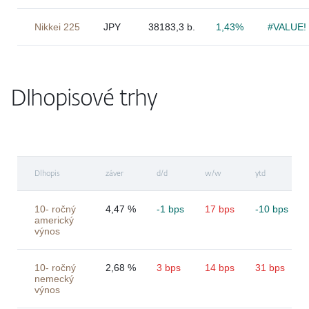
Nikkei 225
JPY
38183,3 b.
1,43%
#VALUE!
Dlhopisové trhy
Dlhopis
záver
d/d
w/w
ytd
10- ročný
4,47 %
-1 bps
17 bps
-10 bps
americký
výnos
10- ročný
2,68 %
3 bps
14 bps
31 bps
nemecký
výnos