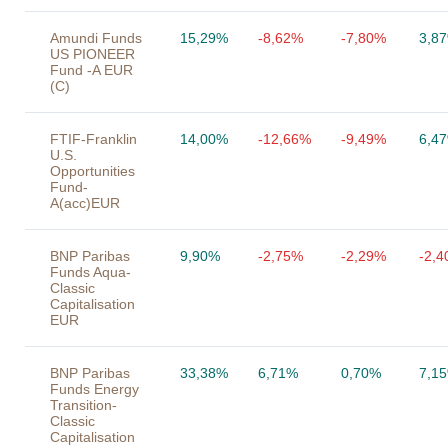
Amundi Funds
15,29%
-8,62%
-7,80%
3,8
US PIONEER
Fund -A EUR
(C)
FTIF-Franklin
14,00%
-12,66%
-9,49%
6,4
U.S.
Opportunities
Fund-
A(acc)EUR
BNP Paribas
9,90%
-2,75%
-2,29%
-2,
Funds Aqua-
Classic
Capitalisation
EUR
BNP Paribas
33,38%
6,71%
0,70%
7,1
Funds Energy
Transition-
Classic
Capitalisation