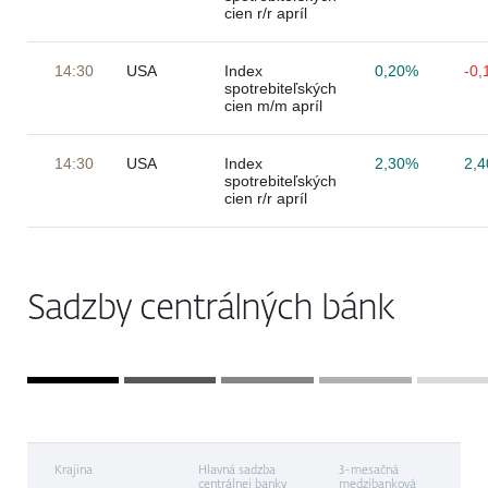
cien r/r apríl
14:30
USA
Index
0,20%
-0
spotrebiteľských
cien m/m apríl
14:30
USA
Index
2,30%
2,
spotrebiteľských
cien r/r apríl
Sadzby centrálných bánk
Krajina
Hlavná sadzba
3-mesačná
centrálnej banky
medzibanková