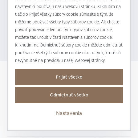
návštevníci používajú našu webovú stránku. Kliknutím na
tlačidlo Prijať všetky súbory cookie súhlasíte s tým, že
NOVINKY
21.04.2026
môžeme používať všetky typy súborov cookie. Ak chcete
Slovenskí milionári podporujú opatrenia, ktoré
povoliť používanie len určitých typov súborov cookie,
môžu zlepšiť dostupnosť bývania pre mladých
môžete tak urobiť v časti Nastavenia súborov cookie.
Kliknutím na Odmietnuť súbory cookie môžete odmietnuť
ľudí
používanie všetkých súborov cookie okrem tých, ktoré sú
nevyhnutné na prevádzku našej webovej stránky.
Prijať všetko
Zdieľať na sociálnych sieťach:
Odmietnuť všetko
Nastavenia