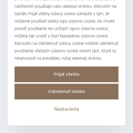
papierov v Bratislave za najväčší objem
návštevníci používajú našu webovú stránku. Kliknutím na
obchodov už ôsmy rok po sebe
tlačidlo Prijať všetky súbory cookie súhlasíte s tým, že
môžeme používať všetky typy súborov cookie. Ak chcete
povoliť používanie len určitých typov súborov cookie,
môžete tak urobiť v časti Nastavenia súborov cookie.
NOVINKY
12.05.2026
Kliknutím na Odmietnuť súbory cookie môžete odmietnuť
Termínované vklady sa opäť dostávajú do
používanie všetkých súborov cookie okrem tých, ktoré sú
pozornosti klientov, ktorí preferujú
nevyhnutné na prevádzku našej webovej stránky.
konzervatívnejší prístup k zhodnocovaniu
svojich finančných prostriedkov
Prijať všetko
Odmietnuť všetko
NOVINKY
21.04.2026
Slovenskí milionári podporujú opatrenia, ktoré
Nastavenia
môžu zlepšiť dostupnosť bývania pre mladých
ľudí