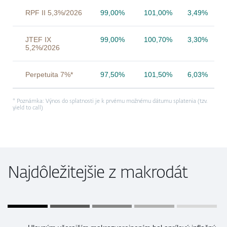
RPF II 5,3%/2026
99,00%
101,00%
3,49%
JTEF IX
99,00%
100,70%
3,30%
5,2%/2026
Perpetuita 7%*
97,50%
101,50%
6,03%
* Poznámka: Výnos do splatnosti je k prvému možnému dátumu splatenia (tzv.
yield to call)
Najdôležitejšie z makrodát