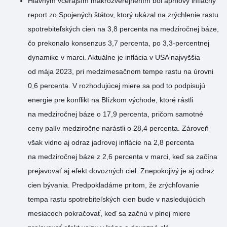
Hlavným včerajším makrozverejnením bol aprílový inflačný
report zo Spojených štátov, ktorý ukázal na zrýchlenie rastu
spotrebiteľských cien na 3,8 percenta na medziročnej báze,
čo prekonalo konsenzus 3,7 percenta, po 3,3-percentnej
dynamike v marci. Aktuálne je inflácia v USA najvyššia
od mája 2023, pri medzimesačnom tempe rastu na úrovni
0,6 percenta. V rozhodujúcej miere sa pod to podpisujú
energie pre konflikt na Blízkom východe, ktoré rástli
na medziročnej báze o 17,9 percenta, pričom samotné
ceny palív medziročne narástli o 28,4 percenta. Zároveň
však vidno aj odraz jadrovej inflácie na 2,8 percenta
na medziročnej báze z 2,6 percenta v marci, keď sa začína
prejavovať aj efekt dovozných ciel. Znepokojivý je aj odraz
cien bývania. Predpokladáme pritom, že zrýchľovanie
tempa rastu spotrebiteľských cien bude v nasledujúcich
mesiacoch pokračovať, keď sa začnú v plnej miere