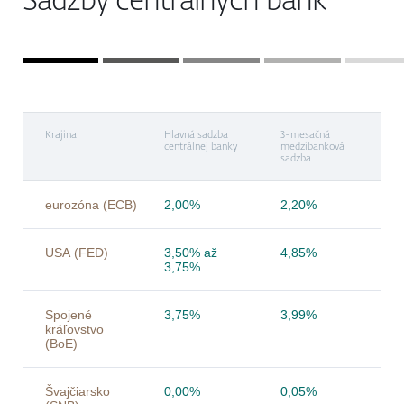
Krajina
Hlavná sadzba
3-mesačná
centrálnej banky
medzibanková
sadzba
eurozóna (ECB)
2,00%
2,20%
USA (FED)
3,50% až
4,85%
3,75%
Spojené
3,75%
3,99%
kráľovstvo
(BoE)
Švajčiarsko
0,00%
0,05%