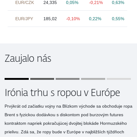
EUR/CZK
24,335
0,05%
-0,21%
0,63%
EUR/JPY
185,02
-0,10%
0,22%
0,55%
Zaujalo nás
Irónia trhu s ropou v Európe
Prvýkrát od začiatku vojny na Blízkom východe sa obchoduje ropa
Brent s fyzickou dodávkou s diskontom pod burzovým futures
kontraktom napriek pokračujúcej dvojitej blokáde Hormuzského
prielivu. Zdá sa, že ropy bude v Európe v najbližších týždňoch