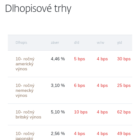
Dlhopisové trhy
Dlhopis
záver
d/d
w/w
ytd
10- ročný
4,46 %
5 bps
4 bps
30 bps
americký
výnos
10- ročný
3,10 %
6 bps
4 bps
25 bps
nemecký
výnos
10- ročný
5,10 %
10 bps
4 bps
62 bps
britský výnos
10- ročný
2,56 %
4 bps
4 bps
49 bps
japonský