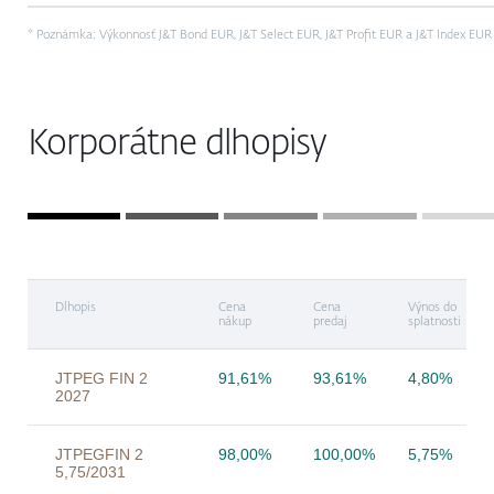
* Poznámka: Výkonnosť J&T Bond EUR, J&T Select EUR, J&T Profit EUR a J&T Index EUR j
Korporátne dlhopisy
Dlhopis
Cena
Cena
Výnos do
nákup
predaj
splatnosti
JTPEG FIN 2
91,61%
93,61%
4,80%
2027
JTPEGFIN 2
98,00%
100,00%
5,75%
5,75/2031