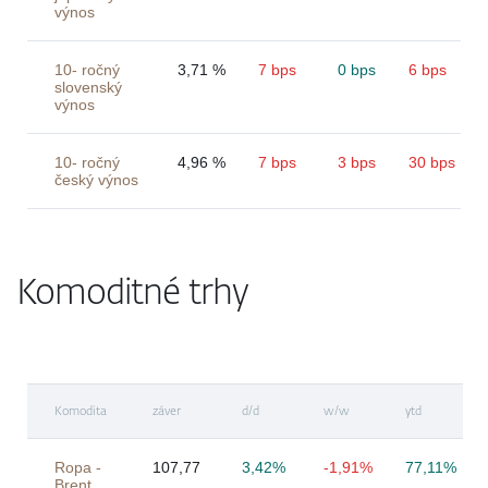
výnos
10- ročný
3,71 %
7 bps
0 bps
6 bps
slovenský
výnos
10- ročný
4,96 %
7 bps
3 bps
30 bps
český výnos
Komoditné trhy
Komodita
záver
d/d
w/w
ytd
Ropa -
107,77
3,42%
-1,91%
77,11%
Brent