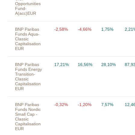
Opportunities
Fund-
A(acc)EUR
BNP Paribas
-2,58%
-4,66%
1,75%
2,21
Funds Aqua-
Classic
Capitalisation
EUR
BNP Paribas
17,21%
16,56%
28,10%
87,9
Funds Energy
Transition-
Classic
Capitalisation
EUR
BNP Paribas
-0,32%
-1,20%
7,57%
12,4
Funds Nordic
Small Cap -
Classic
Capitalisation
EUR