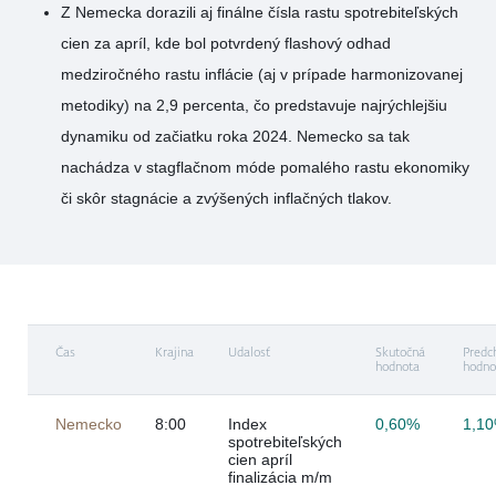
Z Nemecka dorazili aj finálne čísla rastu spotrebiteľských
cien za apríl, kde bol potvrdený flashový odhad
medziročného rastu inflácie (aj v prípade harmonizovanej
metodiky) na 2,9 percenta, čo predstavuje najrýchlejšiu
dynamiku od začiatku roka 2024. Nemecko sa tak
nachádza v stagflačnom móde pomalého rastu ekonomiky
či skôr stagnácie a zvýšených inflačných tlakov.
Čas
Krajina
Udalosť
Skutočná
Predc
hodnota
hodno
Nemecko
8:00
Index
0,60%
1,1
spotrebiteľských
cien apríl
finalizácia m/m