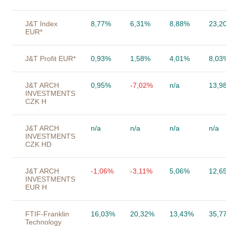
J&T Index
8,77%
6,31%
8,88%
23,2
EUR*
J&T Profit EUR*
0,93%
1,58%
4,01%
8,03
J&T ARCH
0,95%
-7,02%
n/a
13,9
INVESTMENTS
CZK H
J&T ARCH
n/a
n/a
n/a
n/a
INVESTMENTS
CZK HD
J&T ARCH
-1,06%
-3,11%
5,06%
12,6
INVESTMENTS
EUR H
FTIF-Franklin
16,03%
20,32%
13,43%
35,7
Technology