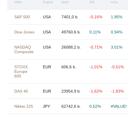
Index
Krajina
záver
d/d
w/w
S&P 500
USA
7401,0 b.
-0,16%
1,95%
Dow Jones
USA
49760,6 b.
0,11%
0,94%
NASDAQ
USA
26088,2 b.
-0,71%
3,01%
Composite
STOXX
EUR
606,6 b.
-1,01%
-0,51%
Europe
600
DAX 40
EUR
23954,9 b.
-1,62%
-1,83%
Nikkei 225
JPY
62742,6 b.
0,52%
#VALUE!