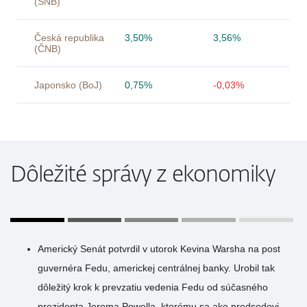
(SNB)
Česká republika
3,50%
3,56%
(ČNB)
Japonsko (BoJ)
0,75%
-0,03%
Dôležité správy z ekonomiky
Americký Senát potvrdil v utorok Kevina Warsha na post
guvernéra Fedu, americkej centrálnej banky. Urobil tak
dôležitý krok k prevzatiu vedenia Fedu od súčasného
prezidenta Jeroma Powella, ktorému sa ako predsedovi