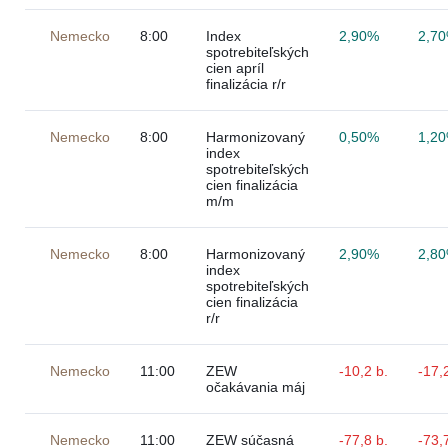
Nemecko
8:00
Index
2,90%
2,7
spotrebiteľských
cien apríl
finalizácia r/r
Nemecko
8:00
Harmonizovaný
0,50%
1,2
index
spotrebiteľských
cien finalizácia
m/m
Nemecko
8:00
Harmonizovaný
2,90%
2,8
index
spotrebiteľských
cien finalizácia
r/r
Nemecko
11:00
ZEW
-10,2 b.
-17,
očakávania máj
Nemecko
11:00
ZEW súčasná
-77,8 b.
-73,