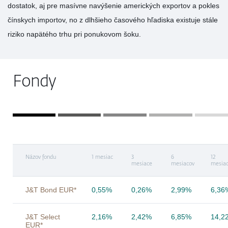
dostatok, aj pre masívne navýšenie amerických exportov a pokles
čínskych importov, no z dlhšieho časového hľadiska existuje stále
riziko napätého trhu pri ponukovom šoku.
Fondy
Názov fondu
1 mesiac
3
6
12
mesiace
mesiacov
mesia
J&T Bond EUR*
0,55%
0,26%
2,99%
6,36
J&T Select
2,16%
2,42%
6,85%
14,2
EUR*