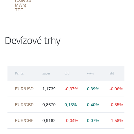
(EUR za
MWh)
TTF
Devízové trhy
Parita
záver
d/d
w/w
ytd
EUR/USD
1,1739
-0,37%
0,39%
-0,06%
EUR/GBP
0,8670
0,13%
0,40%
-0,55%
EUR/CHF
0,9162
-0,04%
0,07%
-1,58%