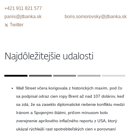
+421 911 821 577
panis@jtbanka.sk
boris.somorovsky@jtbanka.sk
Twitter
Najdôležitejšie udalosti
Wall Street včera korigovala z historických maxím, pod čo
sa podpísal odraz cien ropy Brent až nad 107 dolárov, keď
sa zdá, že sa zaseklo diplomatické riešenie konfliktu medzi
Iránom a Spojenými štátmi, pričom mínusom bolo
zverejnenie aprílového inflačného reportu z USA, ktorý
ukázal rýchlejší rast spotrebiteľských cien v porovnaní