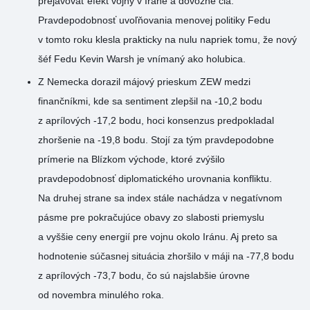
prejavovať efekt vojny v Iráne a dovozné clá.
Pravdepodobnosť uvoľňovania menovej politiky Fedu
v tomto roku klesla prakticky na nulu napriek tomu, že nový
šéf Fedu Kevin Warsh je vnímaný ako holubica.
Z Nemecka dorazil májový prieskum ZEW medzi
finančníkmi, kde sa sentiment zlepšil na -10,2 bodu
z aprílových -17,2 bodu, hoci konsenzus predpokladal
zhoršenie na -19,8 bodu. Stojí za tým pravdepodobne
prímerie na Blízkom východe, ktoré zvýšilo
pravdepodobnosť diplomatického urovnania konfliktu.
Na druhej strane sa index stále nachádza v negatívnom
pásme pre pokračujúce obavy zo slabosti priemyslu
a vyššie ceny energií pre vojnu okolo Iránu. Aj preto sa
hodnotenie súčasnej situácia zhoršilo v máji na -77,8 bodu
z aprílových -73,7 bodu, čo sú najslabšie úrovne
od novembra minulého roka.