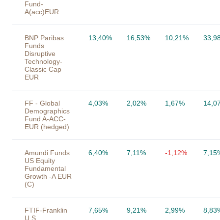
Fund-
A(acc)EUR
BNP Paribas
13,40%
16,53%
10,21%
33,9
Funds
Disruptive
Technology-
Classic Cap
EUR
FF - Global
4,03%
2,02%
1,67%
14,0
Demographics
Fund A-ACC-
EUR (hedged)
Amundi Funds
6,40%
7,11%
-1,12%
7,15
US Equity
Fundamental
Growth -A EUR
(C)
FTIF-Franklin
7,65%
9,21%
2,99%
8,83
U.S.