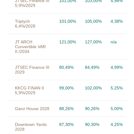
JTSEC Finance III
101,00%
103,00%
4,98%
5,9%/2029
Triptych
101,00%
105,00%
4,38%
6,4%/2028
JT ARCH
121,00%
127,00%
n/a
Convertible VAR
II./2034
JTSEC Finance III
80,49%
84,49%
4,99%
2029
KKCG FINAN II
99,00%
102,00%
5,25%
5,9%/2029
Ganz House 2028
88,26%
90,26%
5,00%
Downtown Yards
87,30%
90,30%
4,25%
2028