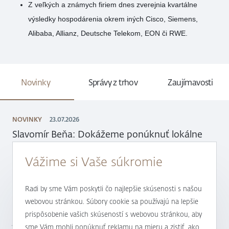
Z veľkých a známych firiem dnes zverejnia kvartálne
výsledky hospodárenia okrem iných Cisco, Siemens,
Alibaba, Allianz, Deutsche Telekom, EON či RWE.
Novinky
Správy z trhov
Zaujímavosti
NOVINKY
23.07.2026
Slavomír Beňa: Dokážeme ponúknuť lokálne
riešenia, ktorým ľudia rozumejú
Vážime si Vaše súkromie
Radi by sme Vám poskytli čo najlepšie skúsenosti s našou
webovou stránkou. Súbory cookie sa používajú na lepšie
NOVINKY
18.06.2026
prispôsobenie vašich skúseností s webovou stránkou, aby
J&T BANKA získala ocenenie Burzy cenných
sme Vám mohli ponúknuť reklamu na mieru a zistiť, ako