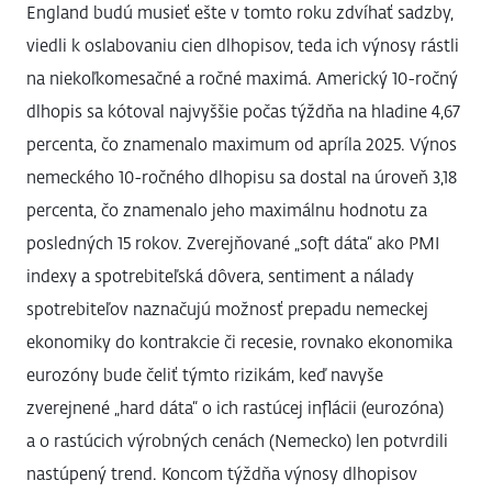
England budú musieť ešte v tomto roku zdvíhať sadzby,
viedli k oslabovaniu cien dlhopisov, teda ich výnosy rástli
na niekoľkomesačné a ročné maximá. Americký 10-ročný
dlhopis sa kótoval najvyššie počas týždňa na hladine 4,67
percenta, čo znamenalo maximum od apríla 2025. Výnos
nemeckého 10-ročného dlhopisu sa dostal na úroveň 3,18
percenta, čo znamenalo jeho maximálnu hodnotu za
posledných 15 rokov. Zverejňované „soft dáta“ ako PMI
indexy a spotrebiteľská dôvera, sentiment a nálady
spotrebiteľov naznačujú možnosť prepadu nemeckej
ekonomiky do kontrakcie či recesie, rovnako ekonomika
eurozóny bude čeliť týmto rizikám, keď navyše
zverejnené „hard dáta“ o ich rastúcej inflácii (eurozóna)
a o rastúcich výrobných cenách (Nemecko) len potvrdili
nastúpený trend. Koncom týždňa výnosy dlhopisov