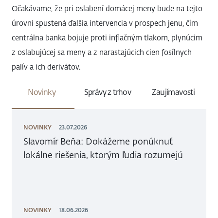
Očakávame, že pri oslabení domácej meny bude na tejto
úrovni spustená ďalšia intervencia v prospech jenu, čím
centrálna banka bojuje proti inflačným tlakom, plynúcim
z oslabujúcej sa meny a z narastajúcich cien fosílnych
palív a ich derivátov.
Novinky
Správy z trhov
Zaujímavosti
NOVINKY
23.07.2026
Slavomír Beňa: Dokážeme ponúknuť
lokálne riešenia, ktorým ľudia rozumejú
NOVINKY
18.06.2026