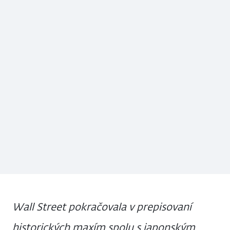
Wall Street pokračovala v prepisovaní
historických maxím spolu s japonským