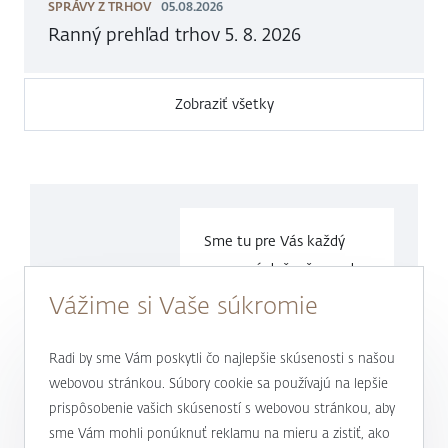
SPRÁVY Z TRHOV
05.08.2026
Ranný prehľad trhov 5. 8. 2026
Zobraziť všetky
Sme tu pre Vás každý
pracovný deň v čase
od
9.00 do
17.00 hod.
Vážime si Vaše súkromie
0800 900 500
Radi by sme Vám poskytli čo najlepšie skúsenosti s našou
webovou stránkou. Súbory cookie sa používajú na lepšie
prispôsobenie vašich skúseností s webovou stránkou, aby
alebo
+421 232 607 187
sme Vám mohli ponúknuť reklamu na mieru a zistiť, ako