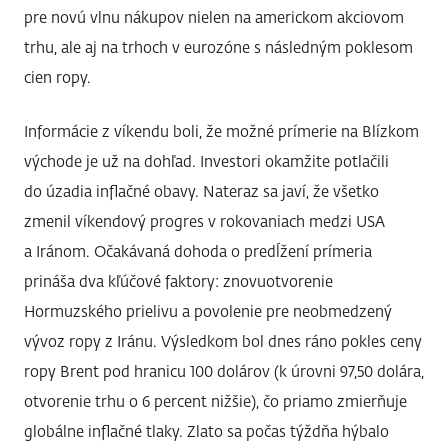
pre novú vlnu nákupov nielen na americkom akciovom
trhu, ale aj na trhoch v eurozóne s následným poklesom
cien ropy.
Informácie z víkendu boli, že možné prímerie na Blízkom
východe je už na dohľad. Investori okamžite potlačili
do úzadia inflačné obavy. Nateraz sa javí, že všetko
zmenil víkendový progres v rokovaniach medzi USA
a Iránom. Očakávaná dohoda o predĺžení prímeria
prináša dva kľúčové faktory: znovuotvorenie
Hormuzského prielivu a povolenie pre neobmedzený
vývoz ropy z Iránu. Výsledkom bol dnes ráno pokles ceny
ropy Brent pod hranicu 100 dolárov (k úrovni 97,50 dolára,
otvorenie trhu o 6 percent nižšie), čo priamo zmierňuje
globálne inflačné tlaky. Zlato sa počas týždňa hýbalo