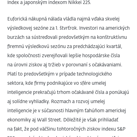
Index a japonským indexom Nikkei 225.
Euforická nákupná nálada vládla najmä vďaka skvelej
výsledkovej sezóne za 1. štvrťrok. Investori na amerických
burzách sa sústreďovali predovšetkým na konštruktívnu
firemnú výsledkovú sezónu za predchádzajúci kvartál,
kde spoločnosti zverejňovali lepšie hospodárske čísla
na úrovni ziskov aj tržieb v porovnaní s očakávaniami.
Platí to predovšetkým v prípade technologického
sektora, kde firmy podnikajúce vo sfére umelej
inteligencie prekračujú trhom očakávané čísla a ponúkajú
aj solídne vyhliadky. Rozmach a rozvoj umelej
inteligencie je v súčasnosti hlavným ťahúňom americkej
ekonomiky aj Wall Street. Dôležité je však prihliadať
na fakt, že pod väčšinu tohtoročných ziskov indexu S&P