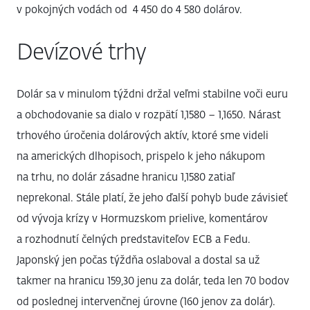
v pokojných vodách od 4 450 do 4 580 dolárov.
Devízové trhy
Dolár sa v minulom týždni držal veľmi stabilne voči euru
a obchodovanie sa dialo v rozpätí 1,1580 – 1,1650. Nárast
trhového úročenia dolárových aktív, ktoré sme videli
na amerických dlhopisoch, prispelo k jeho nákupom
na trhu, no dolár zásadne hranicu 1,1580 zatiaľ
neprekonal. Stále platí, že jeho ďalší pohyb bude závisieť
od vývoja krízy v Hormuzskom prielive, komentárov
a rozhodnutí čelných predstaviteľov ECB a Fedu.
Japonský jen počas týždňa oslaboval a dostal sa už
takmer na hranicu 159,30 jenu za dolár, teda len 70 bodov
od poslednej intervenčnej úrovne (160 jenov za dolár).