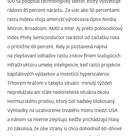
500 sa podpísal technologický sektor, ktorý vysvetľuje
rádovo 85 percent nárastu. Za viac ako 50 percentami
rastu indexu stoja americkí výrobcovia čipov Nvidia,
Micron, Broadcom, AMD a Intel. Aj preto polovodičový
index Philly Semiconductor narástol od začiatku roka
o približne 60 percent. Rely je postavená najmä
na zlepšovaní odhadov rastu ziskov firiem budujúcich
infraštruktúru umelej inteligencie, keď rastú projekcie
kapitálových výdavkov a investícií hyperscalerov.
Trhovým hráčom v takejto situácii minulý týždeň
neprekážala ani stále nedoriešená situácia okolo
Hormuzského prielivu, ktorý bol naďalej blokovaný.
Vyhliadky na uzatvorenie trvalého mieru medzi USA
a Iránom sa mierne zlepšujú, keďže prichádzajú hlasy
zo zákulisia, že obe strany si chcú dohodnúť 60-dňové