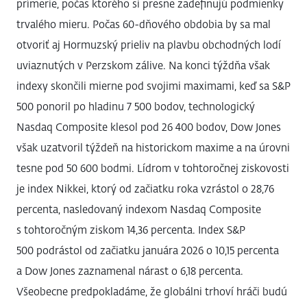
prímerie, počas ktorého si presne zadefinujú podmienky
trvalého mieru. Počas 60-dňového obdobia by sa mal
otvoriť aj Hormuzský prieliv na plavbu obchodných lodí
uviaznutých v Perzskom zálive. Na konci týždňa však
indexy skončili mierne pod svojimi maximami, keď sa S&P
500 ponoril po hladinu 7 500 bodov, technologický
Nasdaq Composite klesol pod 26 400 bodov, Dow Jones
však uzatvoril týždeň na historickom maxime a na úrovni
tesne pod 50 600 bodmi. Lídrom v tohtoročnej ziskovosti
je index Nikkei, ktorý od začiatku roka vzrástol o 28,76
percenta, nasledovaný indexom Nasdaq Composite
s tohtoročným ziskom 14,36 percenta. Index S&P
500 podrástol od začiatku januára 2026 o 10,15 percenta
a Dow Jones zaznamenal nárast o 6,18 percenta.
Všeobecne predpokladáme, že globálni trhoví hráči budú