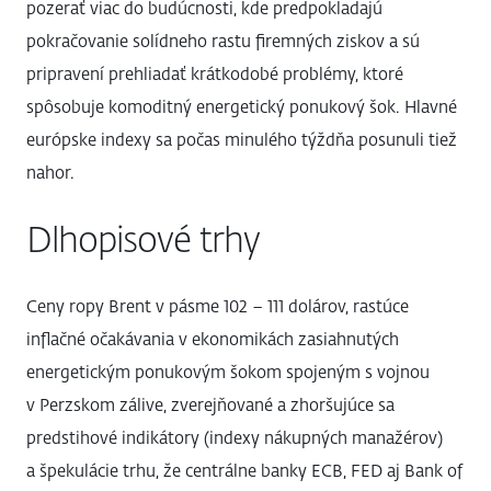
pozerať viac do budúcnosti, kde predpokladajú
pokračovanie solídneho rastu firemných ziskov a sú
pripravení prehliadať krátkodobé problémy, ktoré
spôsobuje komoditný energetický ponukový šok. Hlavné
európske indexy sa počas minulého týždňa posunuli tiež
nahor.
Dlhopisové trhy
Ceny ropy Brent v pásme 102 – 111 dolárov, rastúce
inflačné očakávania v ekonomikách zasiahnutých
energetickým ponukovým šokom spojeným s vojnou
v Perzskom zálive, zverejňované a zhoršujúce sa
predstihové indikátory (indexy nákupných manažérov)
a špekulácie trhu, že centrálne banky ECB, FED aj Bank of