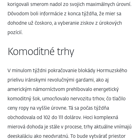
korigovali smerom nadol zo svojich maximálnych úrovní.
Dôvodom boli informácie z konca týždňa, že mier sa
dohodne už čoskoro, a vyberanie ziskov z úrokových
pozícií.
Komoditné trhy
V minulom týždni pokračovanie blokády Hormuzského
prielivu iránskymi revolučnými gardami, ako aj
americkým námorníctvom prehlbovalo energetický
komoditný šok, umocňovalo nervozitu trhov, čo tlačilo
ceny ropy na vyššie úrovne. Tá sa počas týždňa
obchodovala od 102 do 111 dolárov. Hoci komplexná
mierová dohoda je stále v procese, trhy aktuálne vnímajú
deeskaláciu ako neodvratnú. To bude vytvárať priestor