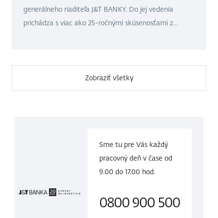
generálneho riaditeľa J&T BANKY. Do jej vedenia
prichádza s viac ako 25-ročnými skúsenosťami z
medzinárodného finančného sektora a s jasnou
ambíciou ďalej posilňovať postavenie banky na trhu.
Zároveň ide o zavŕšenie dlhodobého plánu obmeny
vedenia, ktorý J&T BANKA systematicky pripravovala.
Zobraziť všetky
Sme tu pre Vás každý
pracovný deň v čase
od
9.00 do
17.00 hod.
0800 900 500