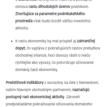
obnova
rastu dlhodobých úverov
podnikom.
Zhoršujúce sa parametre podnikateľského
prostredia
však budú brzdiť väčšiu investičnú
aktivitu.
K rastu ekonomiky by mal prispieť aj
zahraničný
dopyt
, čo vyplýva z pokračujúcich rastov prebytkov
obchodnej bilancie, hoci dovozy rástli o niečo
rýchlejšie ako vývozy, čo potvrdzuje oživovanie
domácej časti ekonomiky.
Predstihové indikátory
z eurozóny na čele s Nemeckom,
našim hlavným obchodným partnerom,
naznačujú
postupný rast ekonomickej aktivity
. Zároveň
predpokladáme pokračovanie oživovania domáceho