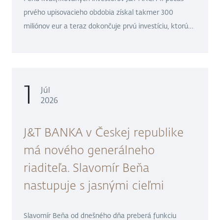
prvého upisovacieho obdobia získal takmer 300
miliónov eur a teraz dokončuje prvú investíciu, ktorú
plánuje oznámiť po uzavretí transakcie v priebehu júla.
1
Júl
2026
J&T BANKA v Českej republike
má nového generálneho
riaditeľa. Slavomír Beňa
nastupuje s jasnými cieľmi
Slavomír Beňa od dnešného dňa preberá funkciu