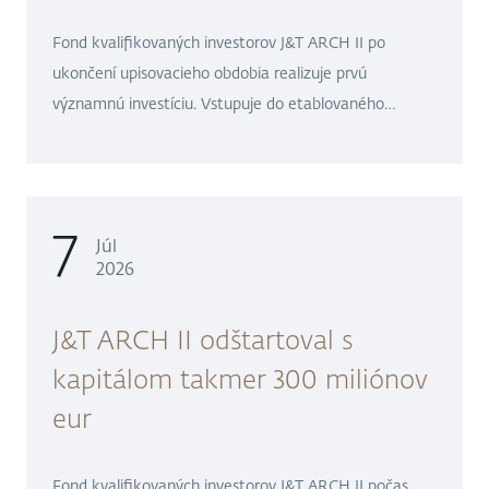
Fond kvalifikovaných investorov J&T ARCH II po
ukončení upisovacieho obdobia realizuje prvú
významnú investíciu. Vstupuje do etablovaného
private equity fondu skupiny Sandberg Capital,
ktorého súčasťou je napríklad popredný
stredoeurópsky softvérový dodávateľ Seyfor. Za
približne 278 miliónov eur J&T ARCH II získava 68 %
7
Júl
podiel na jeho investičných akciách prostredníctvom
2026
podfondu Sandberg Private Equity Fund 1.
J&T ARCH II odštartoval s
kapitálom takmer 300 miliónov
eur
Fond kvalifikovaných investorov J&T ARCH II počas