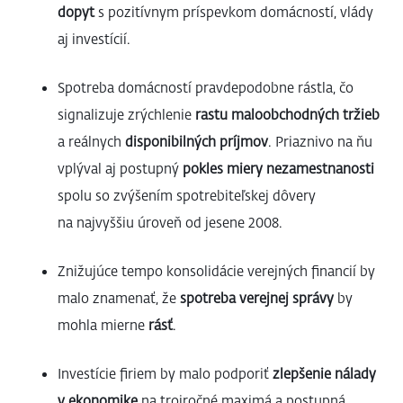
dopyt
s pozitívnym príspevkom domácností, vlády
aj investícií.
Spotreba domácností pravdepodobne rástla, čo
signalizuje zrýchlenie
rastu maloobchodných tržieb
a reálnych
disponibilných príjmov
. Priaznivo na ňu
vplýval aj postupný
pokles miery nezamestnanosti
spolu so zvýšením spotrebiteľskej dôvery
na najvyššiu úroveň od jesene 2008.
Znižujúce tempo konsolidácie verejných financií by
malo znamenať, že
spotreba verejnej správy
by
mohla mierne
rásť
.
Investície firiem by malo podporiť
zlepšenie nálady
v ekonomike
na trojročné maximá a postupná