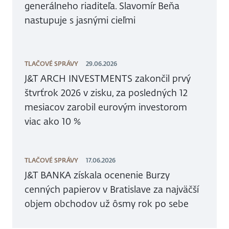
generálneho riaditeľa. Slavomír Beňa
nastupuje s jasnými cieľmi
TLAČOVÉ SPRÁVY
29.06.2026
J&T ARCH INVESTMENTS zakončil prvý
štvrťrok 2026 v zisku, za posledných 12
mesiacov zarobil eurovým investorom
viac ako 10 %
TLAČOVÉ SPRÁVY
17.06.2026
J&T BANKA získala ocenenie Burzy
cenných papierov v Bratislave za najväčší
objem obchodov už ôsmy rok po sebe