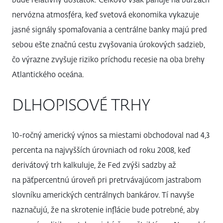
bude relatívny dostatok. Celkovo však panuje na burzách
nervózna atmosféra, keď svetová ekonomika vykazuje
jasné signály spomaľovania a centrálne banky majú pred
sebou ešte značnú cestu zvyšovania úrokových sadzieb,
čo výrazne zvyšuje riziko príchodu recesie na oba brehy
Atlantického oceána.
DLHOPISOVÉ TRHY
10-ročný americký výnos sa miestami obchodoval nad 4,3
percenta na najvyšších úrovniach od roku 2008, keď
derivátový trh kalkuluje, že Fed zvýši sadzby až
na päťpercentnú úroveň pri pretrvávajúcom jastrabom
slovníku amerických centrálnych bankárov. Tí navyše
naznačujú, že na skrotenie inflácie bude potrebné, aby