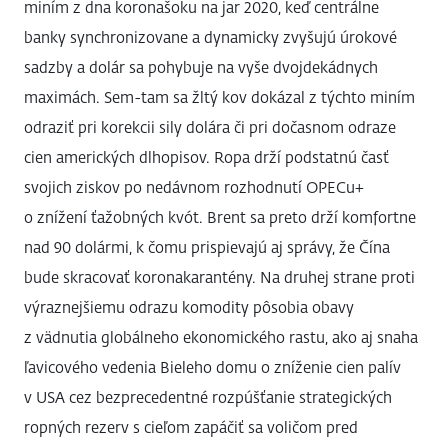
miním z dna koronašoku na jar 2020, keď centrálne
banky synchronizovane a dynamicky zvyšujú úrokové
sadzby a dolár sa pohybuje na vyše dvojdekádnych
maximách. Sem-tam sa žltý kov dokázal z týchto miním
odraziť pri korekcii sily dolára či pri dočasnom odraze
cien amerických dlhopisov. Ropa drží podstatnú časť
svojich ziskov po nedávnom rozhodnutí OPECu+
o znížení ťažobných kvót. Brent sa preto drží komfortne
nad 90 dolármi, k čomu prispievajú aj správy, že Čína
bude skracovať koronakarantény. Na druhej strane proti
výraznejšiemu odrazu komodity pôsobia obavy
z vädnutia globálneho ekonomického rastu, ako aj snaha
ľavicového vedenia Bieleho domu o zníženie cien palív
v USA cez bezprecedentné rozpúšťanie strategických
ropných rezerv s cieľom zapáčiť sa voličom pred