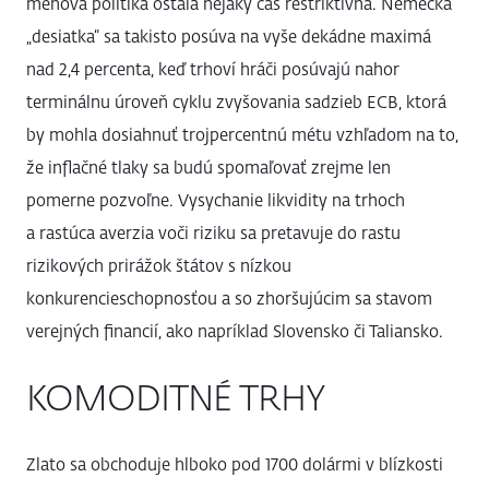
menová politika ostala nejaký čas reštriktívna. Nemecká
„desiatka“ sa takisto posúva na vyše dekádne maximá
nad 2,4 percenta, keď trhoví hráči posúvajú nahor
terminálnu úroveň cyklu zvyšovania sadzieb ECB, ktorá
by mohla dosiahnuť trojpercentnú métu vzhľadom na to,
že inflačné tlaky sa budú spomaľovať zrejme len
pomerne pozvoľne. Vysychanie likvidity na trhoch
a rastúca averzia voči riziku sa pretavuje do rastu
rizikových prirážok štátov s nízkou
konkurencieschopnosťou a so zhoršujúcim sa stavom
verejných financií, ako napríklad Slovensko či Taliansko.
KOMODITNÉ TRHY
Zlato sa obchoduje hlboko pod 1700 dolármi v blízkosti