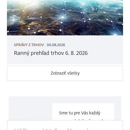
SPRÁVY Z TRHOV
06.08.2026
Ranný prehľad trhov 6. 8. 2026
Zobraziť všetky
Sme tu pre Vás každý
pracovný deň v čase
od
9.00 do
17.00 hod.