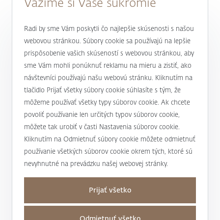
Vážime si Vaše súkromie
0800 900 500
Radi by sme Vám poskytli čo najlepšie skúsenosti s našou
webovou stránkou. Súbory cookie sa používajú na lepšie
prispôsobenie vašich skúseností s webovou stránkou, aby
alebo
+421 232 607 187
sme Vám mohli ponúknuť reklamu na mieru a zistiť, ako
návštevníci používajú našu webovú stránku. Kliknutím na
tlačidlo Prijať všetky súbory cookie súhlasíte s tým, že
môžeme používať všetky typy súborov cookie. Ak chcete
J&T BANKA
povoliť používanie len určitých typov súborov cookie,
Kto sme
môžete tak urobiť v časti Nastavenia súborov cookie.
Užitočné informácie
Kliknutím na Odmietnuť súbory cookie môžete odmietnuť
Unikátny prístup
používanie všetkých súborov cookie okrem tých, ktoré sú
Úrokové sadzby a poplatky
nevyhnutné na prevádzku našej webovej stránky.
Magazín Magnus
Mapa stránky a osobné údaje
Bankové produkty a služby
Nadácia J&T
Prijať všetko
Mapa stránky
Dane
Podporujeme
Kontakty
Osobné údaje
Transakčná daň
Odmietnuť všetko