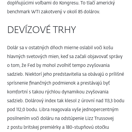
doplňujúcimi voľbami do Kongresu. To tlačí americký
benchmark WTI zakotvený v okolí 85 dolárov.
DEVÍZOVÉ TRHY
Dolár sa v ostatných dňoch mierne oslabil voči košu
hlavných svetových mien, keď sa začali objavovať správy
o tom, že Fed by mohol zvoľniť tempo zvyšovania
sadzieb. Niektorí jeho predstavitelia sa obávajú o prílišné
sprísnenie finančných podmienok a prestávajú byť
komfortní s takou rýchlou dynamikou zvyšovania
sadzieb. Dolárový index tak klesol z úrovní nad 113,3 bodu
pod 112,0 bodu. Libra reagovala vyše jednopercentným
posilnením voči doláru na odstúpenie Lizz Trussovej
z postu britskej premiérky a 180-stupňovú otočku