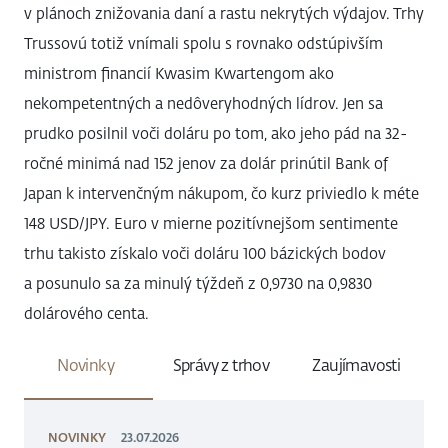
v plánoch znižovania daní a rastu nekrytých výdajov. Trhy
Trussovú totiž vnímali spolu s rovnako odstúpivším
ministrom financií Kwasim Kwartengom ako
nekompetentných a nedôveryhodných lídrov. Jen sa
prudko posilnil voči doláru po tom, ako jeho pád na 32-
ročné minimá nad 152 jenov za dolár prinútil Bank of
Japan k intervenčným nákupom, čo kurz priviedlo k méte
148 USD/JPY. Euro v mierne pozitívnejšom sentimente
trhu takisto získalo voči doláru 100 bázických bodov
a posunulo sa za minulý týždeň z 0,9730 na 0,9830
dolárového centa.
Novinky
Správy z trhov
Zaujímavosti
NOVINKY
23.07.2026