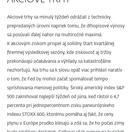
Akciové trhy sa minulý týždeň odrážali z technicky
prepredaných úrovní napriek tomu, že dlhopisové výnosy
sa posúvali ďalej nahor na multiročné maximá.
K akciovým ziskom prispel aj solídny štart kvartálnej
firemnej výsledkovej sezóny, kde ziskovosť aj tržby
prekonávajú očakávania a výhľady sa katastrofálne
nezhoršujú. Na trhu sa k slovu opäť viac prihlásil naratív
o tom, že Fed by mohol začať spomaľovať tempo
sprísňovania menovej politiky. Široký americký index S&P
500 zaknihoval najlepší týždeň od júna, keď rástol o 4,7
percenta pri jednopercentnom zisku paneurópskeho
indexu STOXX 600, ktorému pomáha aj fakt, že ceny
plynu v Európe prudko klesajú a zdá sa, že ho počas zimy