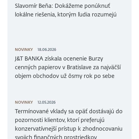
Slavomír Beňa: Dokážeme ponúknuť
lokálne riešenia, ktorým ľudia rozumejú
NOVINKY
18.06.2026
J&T BANKA získala ocenenie Burzy
cenných papierov v Bratislave za najväčší
objem obchodov už ôsmy rok po sebe
NOVINKY
12.05.2026
Termínované vklady sa opäť dostávajú do
pozornosti klientov, ktorí preferujú
konzervatívnejší prístup k zhodnocovaniu
svojich finančných prostriedkov