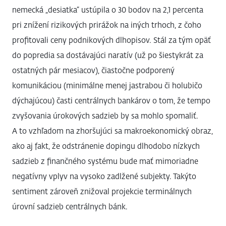
nemecká „desiatka“ ustúpila o 30 bodov na 2,1 percenta
pri znížení rizikových prirážok na iných trhoch, z čoho
profitovali ceny podnikových dlhopisov. Stál za tým opäť
do popredia sa dostávajúci naratív (už po šiestykrát za
ostatných pár mesiacov), čiastočne podporený
komunikáciou (minimálne menej jastrabou či holubičo
dýchajúcou) časti centrálnych bankárov o tom, že tempo
zvyšovania úrokových sadzieb by sa mohlo spomaliť.
A to vzhľadom na zhoršujúci sa makroekonomický obraz,
ako aj fakt, že odstránenie dopingu dlhodobo nízkych
sadzieb z finančného systému bude mať mimoriadne
negatívny vplyv na vysoko zadlžené subjekty. Takýto
sentiment zároveň znižoval projekcie terminálnych
úrovní sadzieb centrálnych bánk.