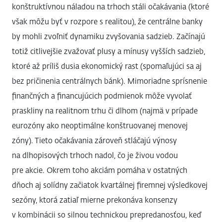
konštruktívnou náladou na trhoch stáli očakávania (ktoré
však môžu byť v rozpore s realitou), že centrálne banky
by mohli zvoľniť dynamiku zvyšovania sadzieb. Začínajú
totiž citlivejšie zvažovať plusy a mínusy vyšších sadzieb,
ktoré až príliš dusia ekonomický rast (spomaľujúci sa aj
bez pričinenia centrálnych bánk). Mimoriadne sprísnenie
finančných a financujúcich podmienok môže vyvolať
praskliny na realitnom trhu či dlhom (najmä v prípade
eurozóny ako neoptimálne konštruovanej menovej
zóny). Tieto očakávania zároveň stláčajú výnosy
na dlhopisových trhoch nadol, čo je živou vodou
pre akcie. Okrem toho akciám pomáha v ostatných
dňoch aj solídny začiatok kvartálnej firemnej výsledkovej
sezóny, ktorá zatiaľ mierne prekonáva konsenzy
v kombinácii so silnou technickou prepredanosťou, keď