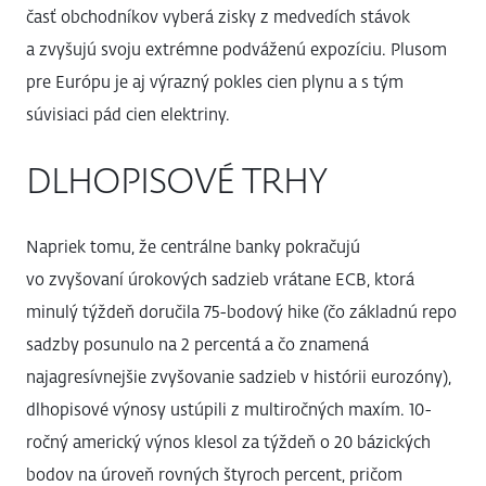
časť obchodníkov vyberá zisky z medvedích stávok
a zvyšujú svoju extrémne podváženú expozíciu. Plusom
pre Európu je aj výrazný pokles cien plynu a s tým
súvisiaci pád cien elektriny.
DLHOPISOVÉ TRHY
Napriek tomu, že centrálne banky pokračujú
vo zvyšovaní úrokových sadzieb vrátane ECB, ktorá
minulý týždeň doručila 75-bodový hike (čo základnú repo
sadzby posunulo na 2 percentá a čo znamená
najagresívnejšie zvyšovanie sadzieb v histórii eurozóny),
dlhopisové výnosy ustúpili z multiročných maxím. 10-
ročný americký výnos klesol za týždeň o 20 bázických
bodov na úroveň rovných štyroch percent, pričom