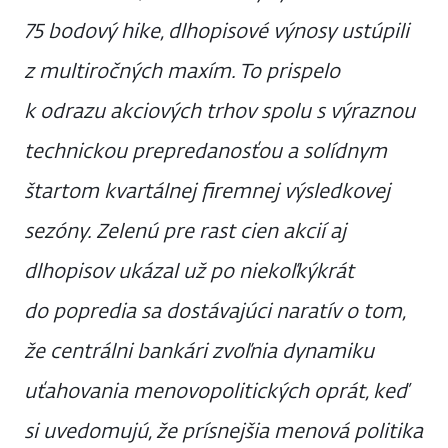
75 bodový hike, dlhopisové výnosy ustúpili
z multiročných maxím. To prispelo
k odrazu akciových trhov spolu s výraznou
technickou prepredanosťou a solídnym
štartom kvartálnej firemnej výsledkovej
sezóny. Zelenú pre rast cien akcií aj
dlhopisov ukázal už po niekoľkýkrát
do popredia sa dostávajúci naratív o tom,
že centrálni bankári zvoľnia dynamiku
uťahovania menovopolitických oprát, keď
si uvedomujú, že prísnejšia menová politika