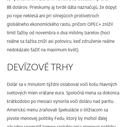
88 dolárov. Prieskumy aj tvrdé dáta naznačujú, že dopyt
po rope neklesá ani pri silnejúcich protivetroch
globálneho ekonomického rastu, pričom OPEC+ znížil
limit ťažby od novembra o dva milióny barelov (hoci
reálne sa ťažba zníži asi polovicu, keď združenie reálne
nedokázalo ťažiť na maximum kvót).
DEVÍZOVÉ TRHY
Dolár sa v minulom týždni oslaboval voči košu hlavných
svetových mien vrátane eura. Spoločná mena sa dokonca
krátkodobo po mesiaci vynorila voči doláru nad paritu.
Americkú menu zraňovali špekulácie o blížiacom sa
pivote menovej politiky Fedu, ktorý by mohol ďalej