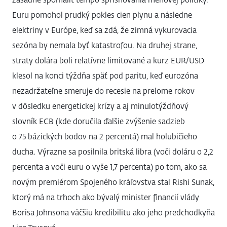
zásadne spomaliť tempo sprísňovania menovej politiky.
Euru pomohol prudký pokles cien plynu a následne
elektriny v Európe, keď sa zdá, že zimná vykurovacia
sezóna by nemala byť katastrofou. Na druhej strane,
straty dolára boli relatívne limitované a kurz EUR/USD
klesol na konci týždňa späť pod paritu, keď eurozóna
nezadržateľne smeruje do recesie na prelome rokov
v dôsledku energetickej krízy a aj minulotýždňový
slovník ECB (kde doručila ďalšie zvýšenie sadzieb
o 75 bázických bodov na 2 percentá) mal holubičieho
ducha. Výrazne sa posilnila britská libra (voči doláru o 2,2
percenta a voči euru o vyše 1,7 percenta) po tom, ako sa
novým premiérom Spojeného kráľovstva stal Rishi Sunak,
ktorý má na trhoch ako bývalý minister financií vlády
Borisa Johnsona väčšiu kredibilitu ako jeho predchodkyňa