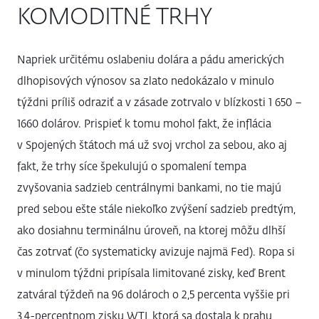
KOMODITNÉ TRHY
Napriek určitému oslabeniu dolára a pádu amerických
dlhopisových výnosov sa zlato nedokázalo v minulo
týždni príliš odraziť a v zásade zotrvalo v blízkosti 1 650 –
1660 dolárov. Prispieť k tomu mohol fakt, že inflácia
v Spojených štátoch má už svoj vrchol za sebou, ako aj
fakt, že trhy síce špekulujú o spomalení tempa
zvyšovania sadzieb centrálnymi bankami, no tie majú
pred sebou ešte stále niekoľko zvýšení sadzieb predtým,
ako dosiahnu terminálnu úroveň, na ktorej môžu dlhší
čas zotrvať (čo systematicky avizuje najmä Fed). Ropa si
v minulom týždni pripísala limitované zisky, keď Brent
zatváral týždeň na 96 dolároch o 2,5 percenta vyššie pri
3,4-percentnom zisku WTI, ktorá sa dostala k prahu