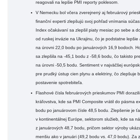
reagovali na lepšie PMI reporty poklesom.
V Nemecku bol včera zverejnený aj februárový priesk
finanční experti zlepšujú svoj pohľad vnímania súčas
Index očakávaní sa zlepšil piaty mesiac po sebe a d
od ruskej invázie na Ukrajinu, čo je podstatne lepši
na úrovni 22,0 bodu po januárových 16,9 bodoch. Ho
sa zlepšila na -45,1 bodu z -58,6 bodu, čo takisto p
na úrovni -50,5 bodu. Sentiment v najväčšej európs
pre prudký ústup cien plynu a elektriny, čo zlepšuje b
postavenie spotrebiteľa.
Flashové čísla februárových prieskumov PMI dorazili
kráľovstva, kde sa PMI Composite vrátil do pásma e
bodu po januárovom čísle 48,5 bodu. Zlepšenie je 
v kontinentálnej Európe, sektorom služieb, kde sa ná
z januárových 48,7 bodu, pričom sektor výroby ukázal
menšiu ako v januári (49,2 bodu vs. 47,0 bodu). Za 