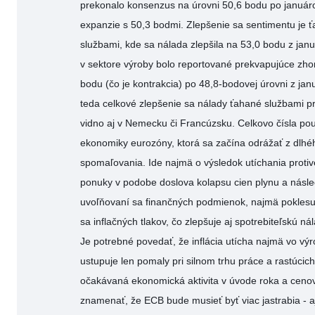
prekonalo konsenzus na úrovni 50,6 bodu po januá
expanzie s 50,3 bodmi. Zlepšenie sa sentimentu je
službami, kde sa nálada zlepšila na 53,0 bodu z jan
v sektore výroby bolo reportované prekvapujúce zho
bodu (čo je kontrakcia) po 48,8-bodovej úrovni z jan
teda celkové zlepšenie sa nálady ťahané službami pri
vidno aj v Nemecku či Francúzsku. Celkovo čísla pou
ekonomiky eurozóny, ktorá sa začína odrážať z dlh
spomaľovania. Ide najmä o výsledok utíchania protiv
ponuky v podobe doslova kolapsu cien plynu a následn
uvoľňovaní sa finančných podmienok, najmä poklesu
sa inflačných tlakov, čo zlepšuje aj spotrebiteľskú ná
Je potrebné povedať, že inflácia utícha najmä vo vý
ustupuje len pomaly pri silnom trhu práce a rastúci
očakávaná ekonomická aktivita v úvode roka a ceno
znamenať, že ECB bude musieť byť viac jastrabia - a