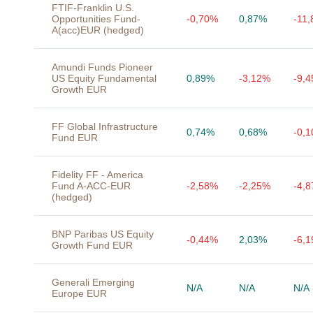
FTIF-Franklin U.S.
Opportunities Fund-
-0,70%
0,87%
-11
A(acc)EUR (hedged)
Amundi Funds Pioneer
US Equity Fundamental
0,89%
-3,12%
-9,
Growth EUR
FF Global Infrastructure
0,74%
0,68%
-0,
Fund EUR
Fidelity FF - America
Fund A-ACC-EUR
-2,58%
-2,25%
-4,
(hedged)
BNP Paribas US Equity
-0,44%
2,03%
-6,
Growth Fund EUR
Generali Emerging
N/A
N/A
N/A
Europe EUR