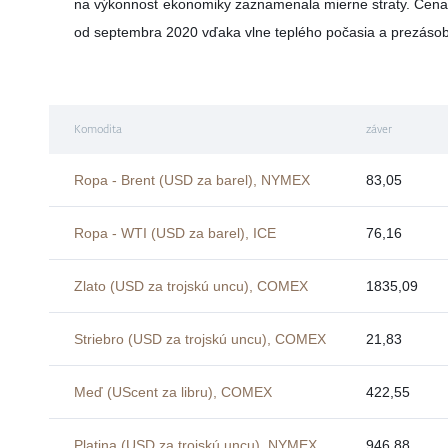
na výkonnosť ekonomiky zaznamenala mierne straty. Cena 
od septembra 2020 vďaka vlne teplého počasia a prezásob
Komodita
záver
Ropa - Brent (USD za barel), NYMEX
83,05
Ropa - WTI (USD za barel), ICE
76,16
Zlato (USD za trojskú uncu), COMEX
1835,09
Striebro (USD za trojskú uncu), COMEX
21,83
Meď (UScent za libru), COMEX
422,55
Platina (USD za trojskú uncu), NYMEX
946,88