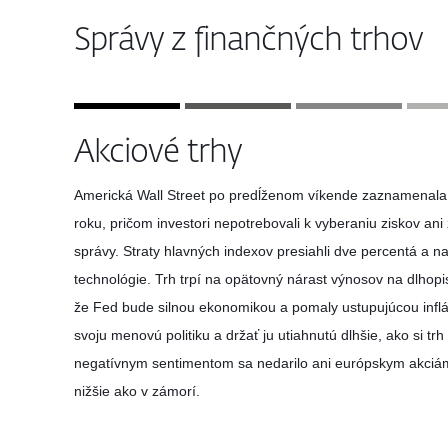
Správy z finančných trhov
Akciové trhy
Americká Wall Street po predĺženom víkende zaznamenala 
roku, pričom investori nepotrebovali k vyberaniu ziskov an
správy. Straty hlavných indexov presiahli dve percentá a naj
technológie. Trh trpí na opätovný nárast výnosov na dlhopi
že Fed bude silnou ekonomikou a pomaly ustupujúcou inflác
svoju menovú politiku a držať ju utiahnutú dlhšie, ako si tr
negatívnym sentimentom sa nedarilo ani európskym akciám,
nižšie ako v zámorí.