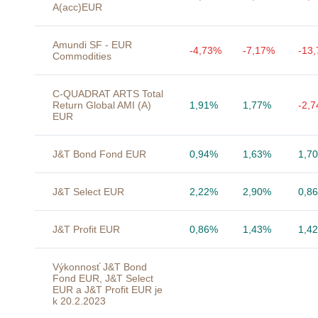
A(acc)EUR
Amundi SF - EUR
-4,73%
-7,17%
-13
Commodities
C-QUADRAT ARTS Total
Return Global AMI (A)
1,91%
1,77%
-2,
EUR
J&T Bond Fond EUR
0,94%
1,63%
1,7
J&T Select EUR
2,22%
2,90%
0,8
J&T Profit EUR
0,86%
1,43%
1,4
Výkonnosť J&T Bond
Fond EUR, J&T Select
EUR a J&T Profit EUR je
k 20.2.2023