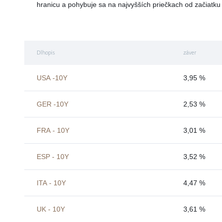
hranicu a pohybuje sa na najvyšších priečkach od začiatk
Dlhopis
záver
USA -10Y
3,95 %
GER -10Y
2,53 %
FRA - 10Y
3,01 %
ESP - 10Y
3,52 %
ITA - 10Y
4,47 %
UK - 10Y
3,61 %