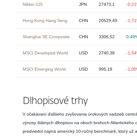
Nikkei 225
JPN
27473,1
-0,2
Hong Kong Hang Seng
CHN
20529,49
-1,7
Shanghai SE Composite
CHN
3306,52
0,49
MSCI Developed World
USD
2740,38
-1,5
MSCI Emerging World
USD
995,19
-1,0
Dlhopisové trhy
V očakávaní ďalšieho zvyšovania úrokových sadzieb centrá
výnosy štátnych dlhopisov na oboch brehoch Atlantického
predviedol najmä americký 10-ročný benchmark, ktorý už a