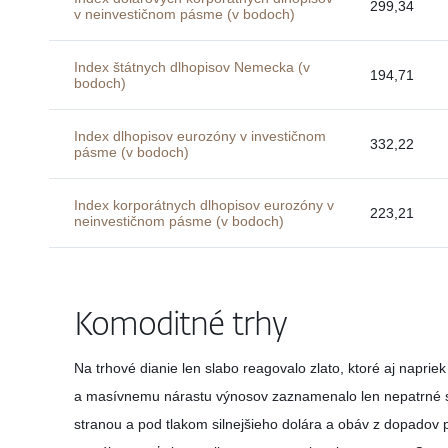
299,34
v neinvestičnom pásme (v bodoch)
Index štátnych dlhopisov Nemecka (v
194,71
bodoch)
Index dlhopisov eurozóny v investičnom
332,22
pásme (v bodoch)
Index korporátnych dlhopisov eurozóny v
223,21
neinvestičnom pásme (v bodoch)
Komoditné trhy
Na trhové dianie len slabo reagovalo zlato, ktoré aj naprie
a masívnemu nárastu výnosov zaznamenalo len nepatrné s
stranou a pod tlakom silnejšieho dolára a obáv z dopadov p