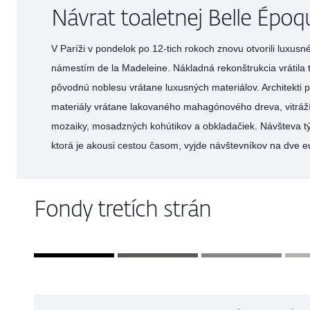
Návrat toaletnej Belle Époq
V Paríži v pondelok po 12-tich rokoch znovu otvorili luxu
námestím de la Madeleine. Nákladná rekonštrukcia vrátila 
pôvodnú noblesu vrátane luxusných materiálov. Architekti po
materiály vrátane lakovaného mahagónového dreva, vitráží
mozaiky, mosadzných kohútikov a obkladačiek. Návšteva tý
ktorá je akousi cestou časom, vyjde návštevníkov na dve
Fondy tretích strán