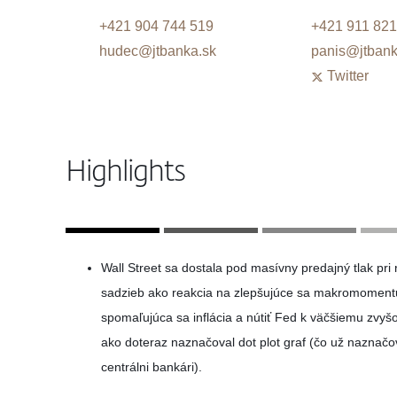
+421 904 744 519
+421 911 821
hudec@jtbanka.sk
panis@jtbank
Twitter
Highlights
Wall Street sa dostala pod masívny predajný tlak pri
sadzieb ako reakcia na zlepšujúce sa makromoment
spomaľujúca sa inflácia a nútiť Fed k väčšiemu zvy
ako doteraz naznačoval dot plot graf (čo už naznačova
centrálni bankári).