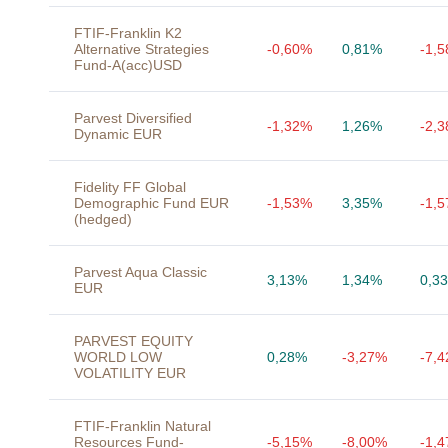
FTIF-Franklin K2
Alternative Strategies
-0,60%
0,81%
-1,
Fund-A(acc)USD
Parvest Diversified
-1,32%
1,26%
-2,
Dynamic EUR
Fidelity FF Global
Demographic Fund EUR
-1,53%
3,35%
-1,
(hedged)
Parvest Aqua Classic
3,13%
1,34%
0,3
EUR
PARVEST EQUITY
WORLD LOW
0,28%
-3,27%
-7,
VOLATILITY EUR
FTIF-Franklin Natural
Resources Fund-
-5,15%
-8,00%
-1,