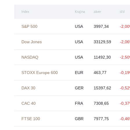
Index
Krajina
záver
d/d
S&P 500
USA
3997,34
-2,0
Dow Jones
USA
33129,59
-2,0
NASDAQ
USA
11492,30
-2,5
STOXX Europe 600
EUR
463,77
-0,1
DAX 30
GER
15397,62
-0,5
CAC 40
FRA
7308,65
-0,3
FTSE 100
GBR
7977,75
-0,4