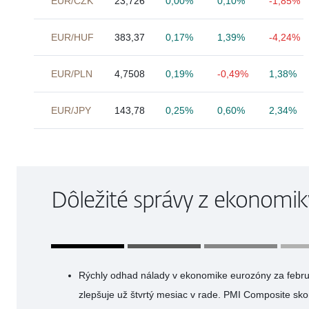
EUR/CZK
23,726
0,00%
0,10%
-1,85%
EUR/HUF
383,37
0,17%
1,39%
-4,24%
EUR/PLN
4,7508
0,19%
-0,49%
1,38%
EUR/JPY
143,78
0,25%
0,60%
2,34%
Dôležité správy z ekonomik
Rýchly odhad nálady v ekonomike eurozóny za február
zlepšuje už štvrtý mesiac v rade. PMI Composite sko