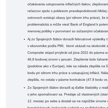
očakávania ustupovania inflačných tlakov, zlepšova
reťazcov spolu s poklesom pravdepodobnosti hlbšej r
ostrovoch existujú obavy (pri silnom trhu práce), že 
problematická a môže viesť Bank of England k potenc
menovej politiky v porovnaní so súčasnými očakávan
Aj zo Spojených štátov dorazili februárové výsledky
v ekonomike podľa PMI, ktoré ukázali na skokovité 
Composite stúpol prvýkrát od júna 2022 do pásma e
46,8 bodovej úrovni v januári. Zlepšenie bolo ťahan
(podobne ako v Európe), kde sa nálada zlepšila na 
bodu pri silnom trhu práce a ustupujúcej inflácii. Nál
zlepšila, no ostala v pásme kontrakcie (47,8 bodu vs
Zo Spojených štátov dorazili aj ďalšie štatistiky z rea
o jeho spomaľovaní sa. Predaje už vlastnených (star
12. mesiac po sebe a dostali sa na najnižšie úrovne 
hypotekárnych úrokových sadzieb na multidekádne 