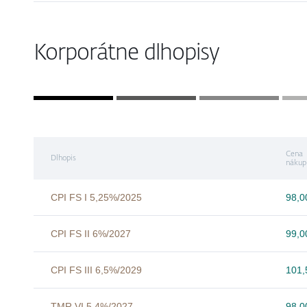
Korporátne dlhopisy
Cena
Dlhopis
nákup
CPI FS I 5,25%/2025
98,
CPI FS II 6%/2027
99,
CPI FS III 6,5%/2029
101
TMR VI 5,4%/2027
98,