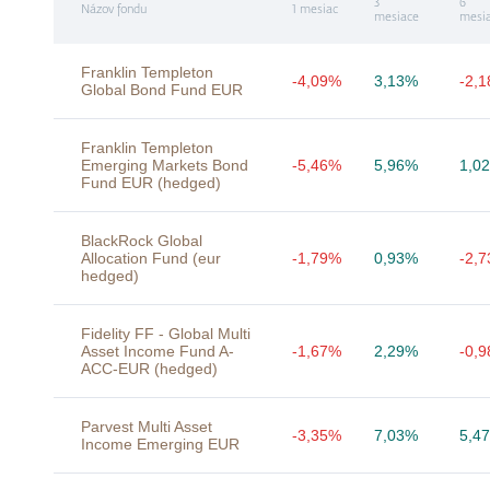
3
6
Názov fondu
1 mesiac
mesiace
mesi
Franklin Templeton
-4,09%
3,13%
-2,
Global Bond Fund EUR
Franklin Templeton
Emerging Markets Bond
-5,46%
5,96%
1,0
Fund EUR (hedged)
BlackRock Global
Allocation Fund (eur
-1,79%
0,93%
-2,
hedged)
Fidelity FF - Global Multi
Asset Income Fund A-
-1,67%
2,29%
-0,
ACC-EUR (hedged)
Parvest Multi Asset
-3,35%
7,03%
5,4
Income Emerging EUR