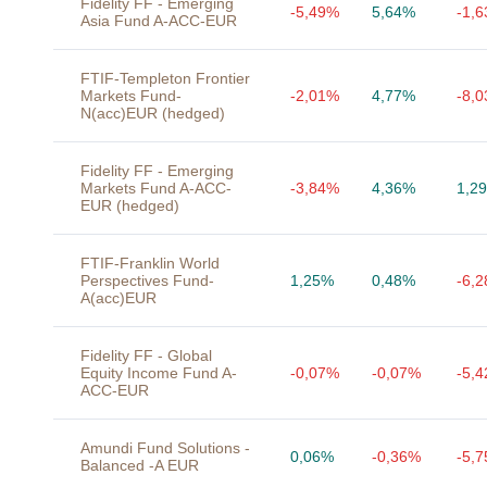
Fidelity FF - Emerging
-5,49%
5,64%
-1,
Asia Fund A-ACC-EUR
FTIF-Templeton Frontier
Markets Fund-
-2,01%
4,77%
-8,
N(acc)EUR (hedged)
Fidelity FF - Emerging
Markets Fund A-ACC-
-3,84%
4,36%
1,2
EUR (hedged)
FTIF-Franklin World
Perspectives Fund-
1,25%
0,48%
-6,
A(acc)EUR
Fidelity FF - Global
Equity Income Fund A-
-0,07%
-0,07%
-5,
ACC-EUR
Amundi Fund Solutions -
0,06%
-0,36%
-5,
Balanced -A EUR