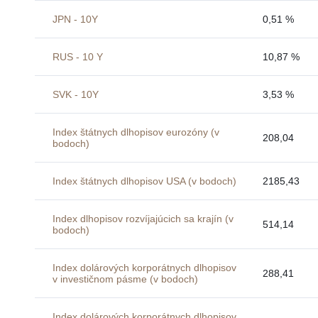
JPN - 10Y
0,51 %
RUS - 10 Y
10,87 %
SVK - 10Y
3,53 %
Index štátnych dlhopisov eurozóny (v
208,04
bodoch)
Index štátnych dlhopisov USA (v bodoch)
2185,43
Index dlhopisov rozvíjajúcich sa krajín (v
514,14
bodoch)
Index dolárových korporátnych dlhopisov
288,41
v investičnom pásme (v bodoch)
Index dolárových korporátnych dlhopisov