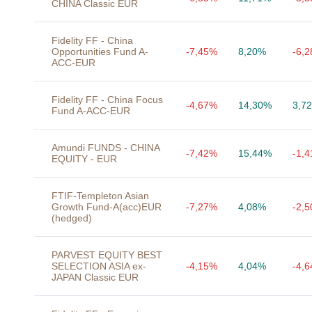
CHINA Classic EUR
Fidelity FF - China
Opportunities Fund A-
-7,45%
8,20%
-6,
ACC-EUR
Fidelity FF - China Focus
-4,67%
14,30%
3,7
Fund A-ACC-EUR
Amundi FUNDS - CHINA
-7,42%
15,44%
-1,
EQUITY - EUR
FTIF-Templeton Asian
Growth Fund-A(acc)EUR
-7,27%
4,08%
-2,
(hedged)
PARVEST EQUITY BEST
SELECTION ASIA ex-
-4,15%
4,04%
-4,
JAPAN Classic EUR