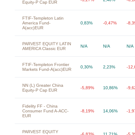
Equity-P Cap EUR
FTIF-Templeton Latin
America Fund-
0,83%
-0,47%
-8,
A(acc)EUR
PARVEST EQUITY LATIN
N/A
N/A
N/A
AMERICA Classic EUR
FTIF-Templeton Frontier
0,30%
2,23%
-12
Markets Fund-A(acc)EUR
NN (L) Greater China
-5,89%
10,86%
-9,
Equity-P Cap EUR
Fidelity FF - China
Consumer Fund A-ACC-
-8,19%
14,06%
-1,
EUR
PARVEST EQUITY
-6,83%
11,71%
-5,