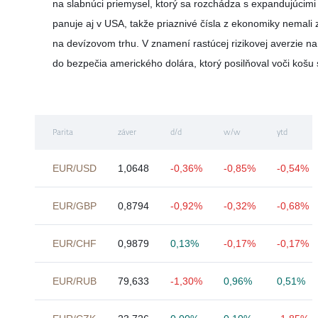
na slabnúci priemysel, ktorý sa rozchádza s expandujúcim
panuje aj v USA, takže priaznivé čísla z ekonomiky nemali 
na devízovom trhu. V znamení rastúcej rizikovej averzie na tr
do bezpečia amerického dolára, ktorý posilňoval voči košu 
Parita
záver
d/d
w/w
ytd
EUR/USD
1,0648
-0,36%
-0,85%
-0,54%
EUR/GBP
0,8794
-0,92%
-0,32%
-0,68%
EUR/CHF
0,9879
0,13%
-0,17%
-0,17%
EUR/RUB
79,633
-1,30%
0,96%
0,51%