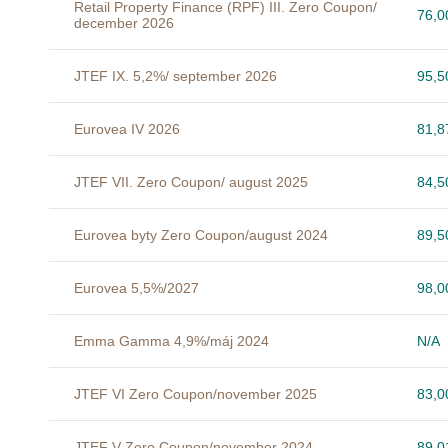
Retail Property Finance (RPF) III. Zero Coupon/
76,
december 2026
JTEF IX. 5,2%/ september 2026
95,
Eurovea IV 2026
81,
JTEF VII. Zero Coupon/ august 2025
84,
Eurovea byty Zero Coupon/august 2024
89,
Eurovea 5,5%/2027
98,
Emma Gamma 4,9%/máj 2024
N/A
JTEF VI Zero Coupon/november 2025
83,
JTEF V Zero Coupon/november 2024
89,