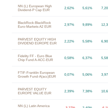
NN (L) European High
2,62%
5,61%
7,2
Dividend-P Cap EUR
BlackRock-BlackRock
2,97%
9,89%
12,
Euro-Markets A2 EUR
PARVEST EQUITY HIGH
2,22%
5,58%
6,9
DIVIDEND EUROPE EUR
Fidelity FF - Euro Blue
0,58%
6,37%
5,5
Chip Fund A-ACC-EUR
FTIF-Franklin European
0,07%
5,06%
3,9
Growth Fund-A(acc)EUR
PARVEST EQUITY
2,39%
7,38%
10,
EUROPE VALUE EUR
NN (L) Latin America
-3,27%
2,40%
-6,