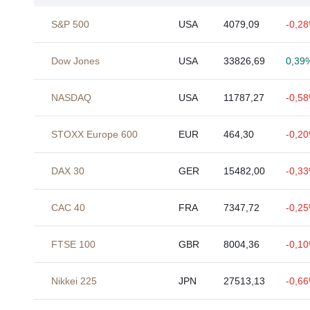
S&P 500
USA
4079,09
-0,2
Dow Jones
USA
33826,69
0,39
NASDAQ
USA
11787,27
-0,5
STOXX Europe 600
EUR
464,30
-0,2
DAX 30
GER
15482,00
-0,3
CAC 40
FRA
7347,72
-0,2
FTSE 100
GBR
8004,36
-0,1
Nikkei 225
JPN
27513,13
-0,6