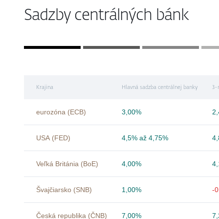
Sadzby centrálných bánk
Krajina
Hlavná sadzba centrálnej banky
3-
eurozóna (ECB)
3,00%
2
USA (FED)
4,5% až 4,75%
4
Veľká Británia (BoE)
4,00%
4
Švajčiarsko (SNB)
1,00%
-
Česká republika (ČNB)
7,00%
7