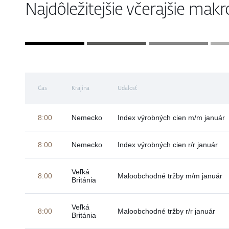
Najdôležitejšie včerajšie mak
Čas
Krajina
Udalosť
8:00
Nemecko
Index výrobných cien m/m január
8:00
Nemecko
Index výrobných cien r/r január
Veľká
8:00
Maloobchodné tržby m/m január
Británia
Veľká
8:00
Maloobchodné tržby r/r január
Británia