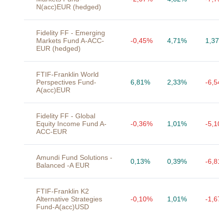
N(acc)EUR (hedged)
Fidelity FF - Emerging
Markets Fund A-ACC-
-0,45%
4,71%
1,3
EUR (hedged)
FTIF-Franklin World
Perspectives Fund-
6,81%
2,33%
-6,
A(acc)EUR
Fidelity FF - Global
Equity Income Fund A-
-0,36%
1,01%
-5,
ACC-EUR
Amundi Fund Solutions -
0,13%
0,39%
-6,
Balanced -A EUR
FTIF-Franklin K2
Alternative Strategies
-0,10%
1,01%
-1,
Fund-A(acc)USD