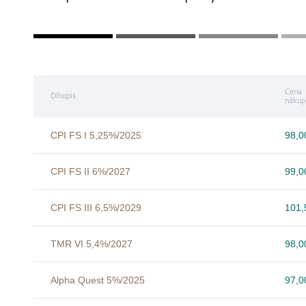
Cena
Dlhopis
nákup
CPI FS I 5,25%/2025
98,
CPI FS II 6%/2027
99,
CPI FS III 6,5%/2029
101
TMR VI 5,4%/2027
98,
Alpha Quest 5%/2025
97,