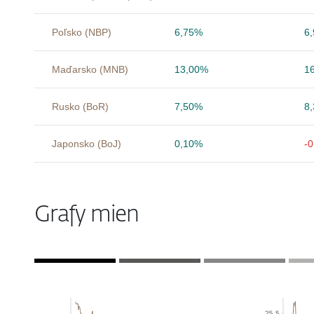
Poľsko (NBP)
6,75%
6
Maďarsko (MNB)
13,00%
1
Rusko (BoR)
7,50%
8
Japonsko (BoJ)
0,10%
-
Grafy mien