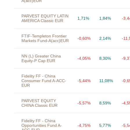
A(acc)EUR
PARVEST EQUITY LATIN
1,71%
1,84%
-3,
AMERICA Classic EUR
FTIF-Templeton Frontier
-0,60%
2,14%
-11
Markets Fund-A(acc)EUR
NN (L) Greater China
-4,05%
8,30%
-9,
Equity-P Cap EUR
Fidelity FF - China
Consumer Fund A-ACC-
-5,44%
11,08%
-0,
EUR
PARVEST EQUITY
-5,57%
8,59%
-4,
CHINA Classic EUR
Fidelity FF - China
Opportunities Fund A-
-4,75%
5,77%
-5,