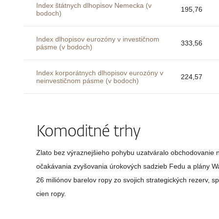
Index štátnych dlhopisov Nemecka (v
195,76
bodoch)
Index dlhopisov eurozóny v investičnom
333,56
pásme (v bodoch)
Index korporátnych dlhopisov eurozóny v
224,57
neinvestičnom pásme (v bodoch)
Komoditné trhy
Zlato bez výraznejšieho pohybu uzatváralo obchodovanie na 
očakávania zvyšovania úrokových sadzieb Fedu a plány W
26 miliónov barelov ropy zo svojich strategických rezerv, s
cien ropy.