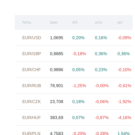
Parita
záver
d/d
w/w
ytd
EUR/USD
1,0695
0,20%
0,16%
-0,09%
EUR/GBP
0,8885
-0,18%
0,36%
0,36%
EUR/CHF
0,9886
0,05%
0,23%
-0,10%
EUR/RUB
78,901
-1,25%
-0,00%
-0,41%
EUR/CZK
23,708
0,18%
-0,06%
-1,92%
EUR/HUF
383,69
0,07%
-0,87%
-4,16%
EUR/PLN
4,7583
-0,20%
-0,28%
1,54%