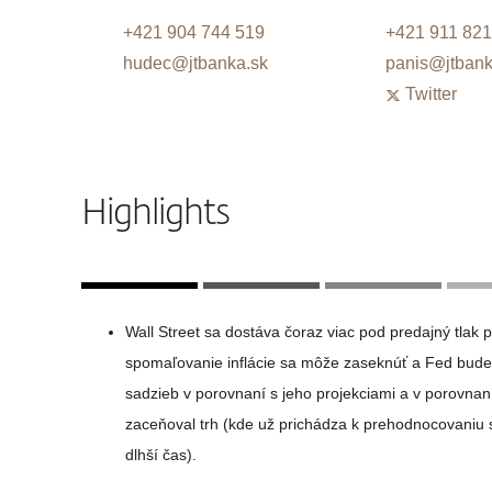
+421 904 744 519
+421 911 821
hudec@jtbanka.sk
panis@jtbank
Twitter
Highlights
Wall Street sa dostáva čoraz viac pod predajný tlak p
spomaľovanie inflácie sa môže zaseknúť a Fed bude 
sadzieb v porovnaní s jeho projekciami a v porovnan
zaceňoval trh (kde už prichádza k prehodnocovaniu 
dlhší čas).