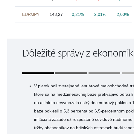
EUR/JPY
143,27
0,21%
2,01%
2,00%
Dôležité správy z ekonomik
V piatok boli zverejnené januárové maloobchodné tr
ktoré sa na medzimesačnej báze prekvapivo odrazili 
no aj tak to nevymazalo ostrý decembrový pokles o 
báze poklesli o 5,3 percenta po 6,5-percentnom pok
inflácia a zásade už rozpustené covidové nadmerné
tržby obchodníkov na britských ostrovoch budú v na