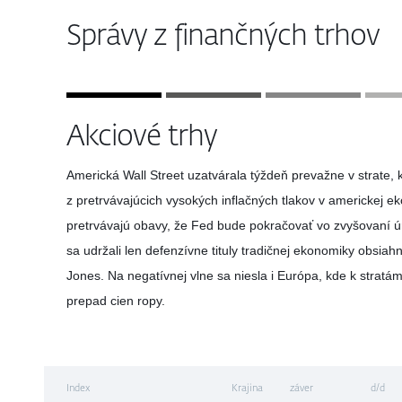
Správy z finančných trhov
Akciové trhy
Americká Wall Street uzatvárala týždeň prevažne v strate, 
z pretrvávajúcich vysokých inflačných tlakov v americkej e
pretrvávajú obavy, že Fed bude pokračovať vo zvyšovaní ú
sa udržali len defenzívne tituly tradičnej ekonomiky obsia
Jones. Na negatívnej vlne sa niesla i Európa, kde k stratá
prepad cien ropy.
Index
Krajina
záver
d/d