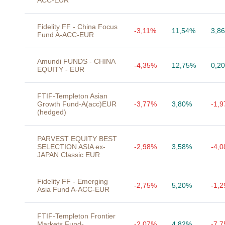
ACC-EUR
Fidelity FF - China Focus
-3,11%
11,54%
3,8
Fund A-ACC-EUR
Amundi FUNDS - CHINA
-4,35%
12,75%
0,2
EQUITY - EUR
FTIF-Templeton Asian
Growth Fund-A(acc)EUR
-3,77%
3,80%
-1,
(hedged)
PARVEST EQUITY BEST
SELECTION ASIA ex-
-2,98%
3,58%
-4,
JAPAN Classic EUR
Fidelity FF - Emerging
-2,75%
5,20%
-1,
Asia Fund A-ACC-EUR
FTIF-Templeton Frontier
Markets Fund-
-2,07%
4,82%
-7,