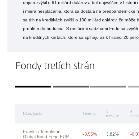
objem zvýšil o 61 miliárd dolárov a bol najvyšším v históri
i miera nesplácania, ktorá sa dostala na predpandemické h
sa dlh na kreditkách zvýšil o 130 miliárd dolárov, čo môže
problém do budúcna. S rastúcimi sadzbami Fedu sa zvýšili
na kreditných kartách, ktoré sa šplhajú až k hranici 20 per
Fondy tretích strán
3
6
Názov fondu
1 mesiac
mesiace
mesi
Franklin Templeton
-3,55%
3,82%
-0,
Global Bond Fund EUR