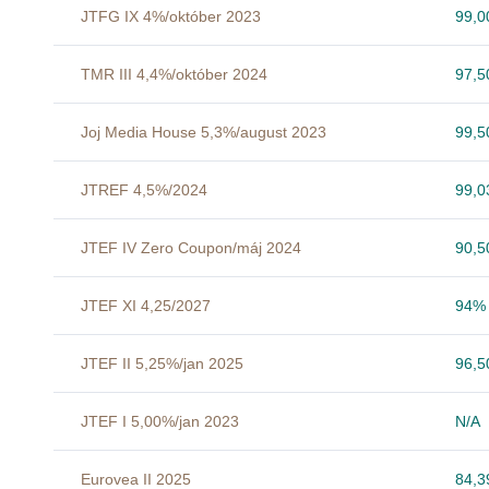
JTFG IX 4%/október 2023
99,
TMR III 4,4%/október 2024
97,
Joj Media House 5,3%/august 2023
99,
JTREF 4,5%/2024
99,
JTEF IV Zero Coupon/máj 2024
90,
JTEF XI 4,25/2027
94%
JTEF II 5,25%/jan 2025
96,
JTEF I 5,00%/jan 2023
N/A
Eurovea II 2025
84,