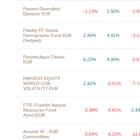
Parvest Diversified
-1,13%
1,92%
-2,
Dynamic EUR
Fidelity FF Global
Demographic Fund EUR
2,45%
4,41%
-3,
(hedged)
Parvest Aqua Classic
6,22%
4,40%
-0,
EUR
PARVEST EQUITY
WORLD LOW
2,42%
-0,51%
-7,
VOLATILITY EUR
FTIF-Franklin Natural
Resources Fund-
-3,39%
-5,61%
2,4
A(acc)EUR
Amundi SF - EUR
-3,54%
-6,23%
-11
Commodities