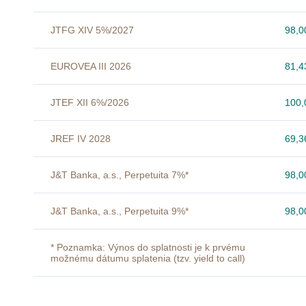
JTFG XIV 5%/2027
98,
EUROVEA III 2026
81,
JTEF XII 6%/2026
100
JREF IV 2028
69,
J&T Banka, a.s., Perpetuita 7%*
98,
J&T Banka, a.s., Perpetuita 9%*
98,
* Poznamka: Výnos do splatnosti je k prvému
možnému dátumu splatenia (tzv. yield to call)