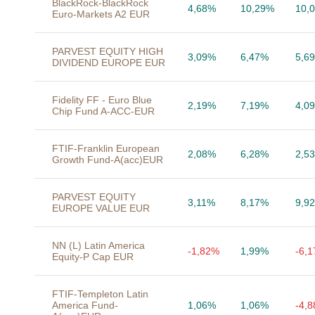
BlackRock-BlackRock
4,68%
10,29%
10,
Euro-Markets A2 EUR
PARVEST EQUITY HIGH
3,09%
6,47%
5,6
DIVIDEND EUROPE EUR
Fidelity FF - Euro Blue
2,19%
7,19%
4,0
Chip Fund A-ACC-EUR
FTIF-Franklin European
2,08%
6,28%
2,5
Growth Fund-A(acc)EUR
PARVEST EQUITY
3,11%
8,17%
9,9
EUROPE VALUE EUR
NN (L) Latin America
-1,82%
1,99%
-6,
Equity-P Cap EUR
FTIF-Templeton Latin
America Fund-
1,06%
1,06%
-4,