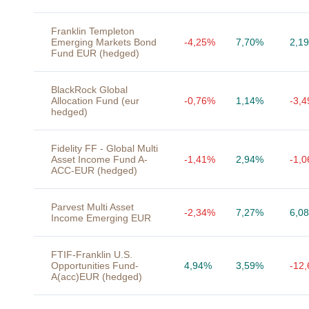
Franklin Templeton
Emerging Markets Bond
-4,25%
7,70%
2,1
Fund EUR (hedged)
BlackRock Global
Allocation Fund (eur
-0,76%
1,14%
-3,
hedged)
Fidelity FF - Global Multi
Asset Income Fund A-
-1,41%
2,94%
-1,
ACC-EUR (hedged)
Parvest Multi Asset
-2,34%
7,27%
6,0
Income Emerging EUR
FTIF-Franklin U.S.
Opportunities Fund-
4,94%
3,59%
-12
A(acc)EUR (hedged)