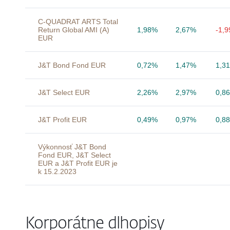
C-QUADRAT ARTS Total
Return Global AMI (A)
1,98%
2,67%
-1,
EUR
J&T Bond Fond EUR
0,72%
1,47%
1,3
J&T Select EUR
2,26%
2,97%
0,8
J&T Profit EUR
0,49%
0,97%
0,8
Výkonnosť J&T Bond
Fond EUR, J&T Select
EUR a J&T Profit EUR je
k 15.2.2023
Korporátne dlhopisy