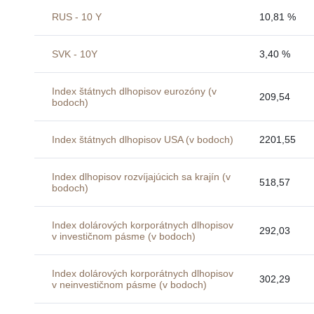
RUS - 10 Y
10,81 %
SVK - 10Y
3,40 %
Index štátnych dlhopisov eurozóny (v
209,54
bodoch)
Index štátnych dlhopisov USA (v bodoch)
2201,55
Index dlhopisov rozvíjajúcich sa krajín (v
518,57
bodoch)
Index dolárových korporátnych dlhopisov
292,03
v investičnom pásme (v bodoch)
Index dolárových korporátnych dlhopisov
302,29
v neinvestičnom pásme (v bodoch)