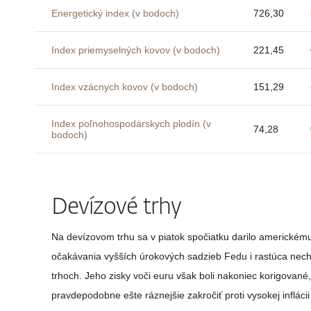
Energetický index (v bodoch)
726,30
Index priemyselných kovov (v bodoch)
221,45
Index vzácnych kovov (v bodoch)
151,29
Index poľnohospodárskych plodín (v
74,28
bodoch)
Devízové trhy
Na devízovom trhu sa v piatok spočiatku darilo americkém
očakávania vyšších úrokových sadzieb Fedu i rastúca nechu
trhoch. Jeho zisky voči euru však boli nakoniec korigova
pravdepodobne ešte ráznejšie zakročiť proti vysokej infláci