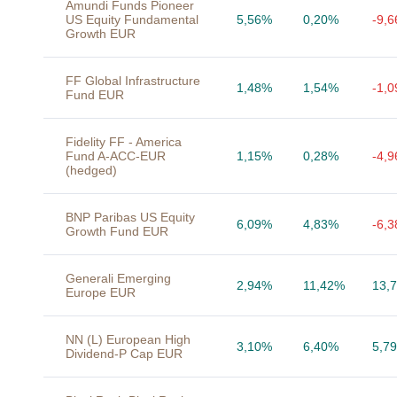
Amundi Funds Pioneer
US Equity Fundamental
5,56%
0,20%
-9,
Growth EUR
FF Global Infrastructure
1,48%
1,54%
-1,
Fund EUR
Fidelity FF - America
Fund A-ACC-EUR
1,15%
0,28%
-4,
(hedged)
BNP Paribas US Equity
6,09%
4,83%
-6,
Growth Fund EUR
Generali Emerging
2,94%
11,42%
13,
Europe EUR
NN (L) European High
3,10%
6,40%
5,7
Dividend-P Cap EUR