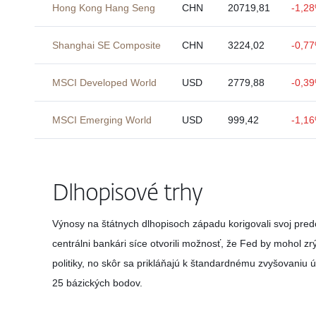
Hong Kong Hang Seng
CHN
20719,81
-1,2
Shanghai SE Composite
CHN
3224,02
-0,7
MSCI Developed World
USD
2779,88
-0,3
MSCI Emerging World
USD
999,42
-1,1
Dlhopisové trhy
Výnosy na štátnych dlhopisoch západu korigovali svoj pred
centrálni bankári síce otvorili možnosť, že Fed by mohol z
politiky, no skôr sa prikláňajú k štandardnému zvyšovaniu
25 bázických bodov.