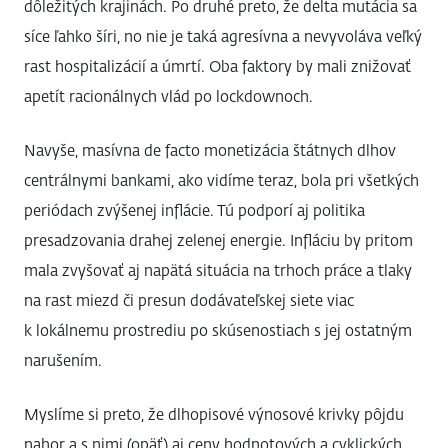
dôležitých krajinách. Po druhé preto, že delta mutácia sa
síce ľahko šíri, no nie je taká agresívna a nevyvoláva veľký
rast hospitalizácií a úmrtí. Oba faktory by mali znižovať
apetít racionálnych vlád po lockdownoch.
Navyše, masívna de facto monetizácia štátnych dlhov
centrálnymi bankami, ako vidíme teraz, bola pri všetkých
periódach zvýšenej inflácie. Tú podporí aj politika
presadzovania drahej zelenej energie. Infláciu by pritom
mala zvyšovať aj napätá situácia na trhoch práce a tlaky
na rast miezd či presun dodávateľskej siete viac
k lokálnemu prostrediu po skúsenostiach s jej ostatným
narušením.
Myslíme si preto, že dlhopisové výnosové krivky pôjdu
nahor a s nimi (opäť) aj ceny hodnotových a cyklických