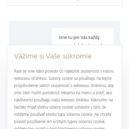
Sme tu pre Vás každý
pracovný deň v čase
od
9.00 do
17.00 hod.
Vážime si Vaše súkromie
0800 900 500
Radi by sme Vám poskytli čo najlepšie skúsenosti s našou
webovou stránkou. Súbory cookie sa používajú na lepšie
prispôsobenie vašich skúseností s webovou stránkou, aby
alebo
+421 232 607 187
sme Vám mohli ponúknuť reklamu na mieru a zistiť, ako
návštevníci používajú našu webovú stránku. Kliknutím na
tlačidlo Prijať všetky súbory cookie súhlasíte s tým, že
môžeme používať všetky typy súborov cookie. Ak chcete
J&T BANKA
povoliť používanie len určitých typov súborov cookie,
Kto sme
môžete tak urobiť v časti Nastavenia súborov cookie.