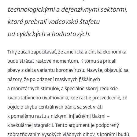
technologickými a defenzívnymi sektormi,
ktoré prebrali vodcovskú štafetu
od cyklických a hodnotových.
Trhy začali započítavať, že americká a čínska ekonomika
budú strácať rastové momentum. K tomu sa pridali
obavy z delta variantu koronavírusu. Navyše, objavujú sa
názory, že po odznení masívnych fiškálnych
a monetárnych stimulov, a špeciálne skorej redukcie
kvantitatívneho uvoľňovania, kde rastie presvedčenie, že
pôjde o chybu centrálnych bánk, sa svet vráti
k pomalému rastu s nízkymi inflačnými tlakmi –
k sekulárnej stagnácii. Tento argument je podporený
zdôrazňovaním vysokých vládnych dlhov, s ktorými budú