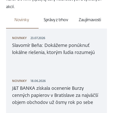
akcií.
Novinky
Správy z trhov
Zaujímavosti
NOVINKY
23.07.2026
Slavomír Beňa: Dokážeme ponúknuť
lokálne riešenia, ktorým ľudia rozumejú
NOVINKY
18.06.2026
J&T BANKA získala ocenenie Burzy
cenných papierov v Bratislave za najväčší
objem obchodov už ôsmy rok po sebe