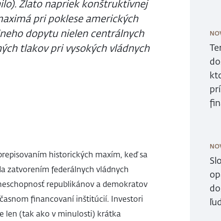
lo). Zlato napriek konštruktívnej
 maximá pri poklese amerických
lneho dopytu nielen centrálnych
NO
ých tlakov pri vysokých vládnych
Te
do
kt
pr
fi
NO
 prepisovaním historických maxím, keď sa
Sl
a zatvorením federálnych vládnych
op
 neschopnosť republikánov a demokratov
do
asnom financovaní inštitúcií. Investori
ľud
e len (tak ako v minulosti) krátka