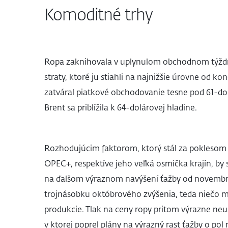
Komoditné trhy
Ropa zaknihovala v uplynulom obchodnom týžd
straty, ktoré ju stiahli na najnižšie úrovne od
zatváral piatkové obchodovanie tesne pod 61-d
Brent sa priblížila k 64-dolárovej hladine.
Rozhodujúcim faktorom, ktorý stál za poklesom ko
OPEC+, respektíve jeho veľká osmička krajín, b
na ďalšom výraznom navýšení ťažby od novembra
trojnásobku októbrového zvýšenia, teda niečo me
produkcie. Tlak na ceny ropy pritom výrazne neus
v ktorej poprel plány na výrazný rast ťažby o pol 