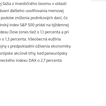
 ťažia z investičného boomu v oblasti
akávaní ďalšieho uvoľňovania menovej
 v podobe zníženia podnikových daní, čo
Široký index S&P 500 pridal na týždennej
ndexu Dow Jones tiež o 1,1 percenta a pri
o 1,3 percenta. Všeobecná eufória
vojny s predpokladmi oživenia ekonomiky
rópske akciové trhy, keď paneurópsky
emeckého indexu DAX o 2,7 percenta