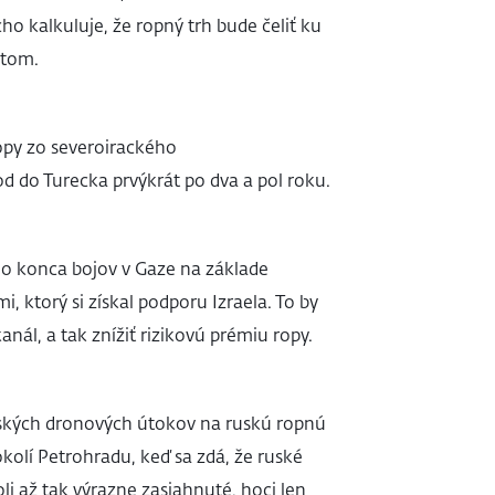
o kalkuluje, že ropný trh bude čeliť ku
ytom.
py zo severoirackého
 do Turecka prvýkrát po dva a pol roku.
ho konca bojov v Gaze na základe
 ktorý si získal podporu Izraela. To by
nál, a tak znížiť rizikovú prémiu ropy.
jinských dronových útokov na ruskú ropnú
kolí Petrohradu, keď sa zdá, že ruské
i až tak výrazne zasiahnuté, hoci len