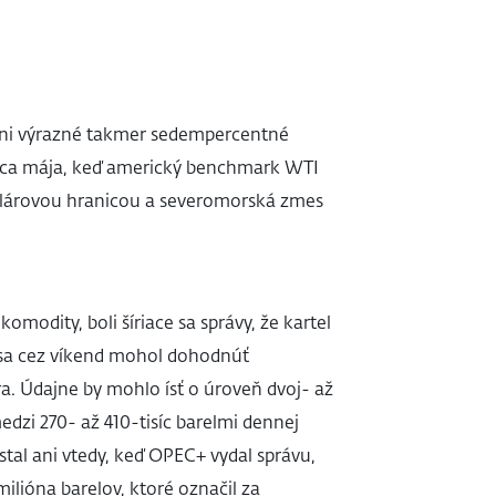
ni výrazné takmer sedempercentné
 konca mája, keď americký benchmark WTI
olárovou hranicou a severomorská zmes
modity, boli šíriace sa správy, že kartel
y sa cez víkend mohol dohodnúť
. Údajne by mohlo ísť o úroveň dvoj- až
dzi 270- až 410-tisíc barelmi dennej
tal ani vtedy, keď OPEC+ vydal správu,
milióna barelov, ktoré označil za