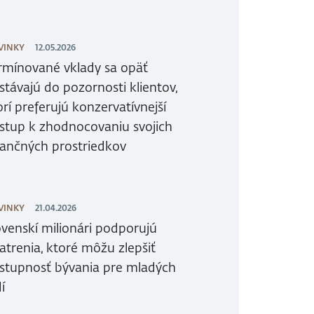
VINKY
12.05.2026
rmínované vklady sa opäť
stávajú do pozornosti klientov,
orí preferujú konzervatívnejší
ístup k zhodnocovaniu svojich
nančných prostriedkov
VINKY
21.04.2026
ovenskí milionári podporujú
atrenia, ktoré môžu zlepšiť
stupnosť bývania pre mladých
í