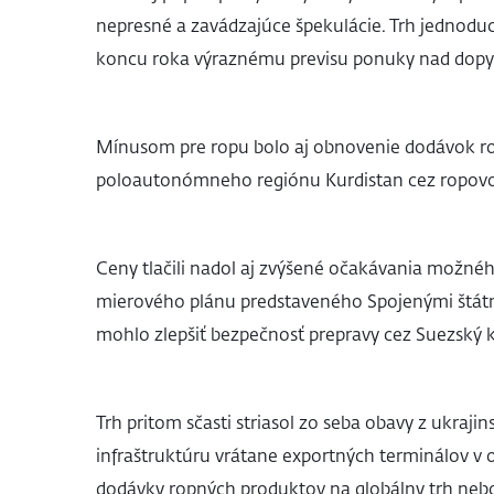
nepresné a zavádzajúce špekulácie. Trh jednoduch
koncu roka výraznému previsu ponuky nad dop
Mínusom pre ropu bolo aj obnovenie dodávok ro
poloautonómneho regiónu Kurdistan cez ropovod
Ceny tlačili nadol aj zvýšené očakávania možné
mierového plánu predstaveného Spojenými štátmi,
mohlo zlepšiť bezpečnosť prepravy cez Suezský ka
Trh pritom sčasti striasol zo seba obavy z ukra
infraštruktúru vrátane exportných terminálov v o
dodávky ropných produktov na globálny trh nebol