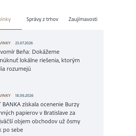
inky
Správy z trhov
Zaujímavosti
VINKY
23.07.2026
avomír Beňa: Dokážeme
núknuť lokálne riešenia, ktorým
dia rozumejú
VINKY
18.06.2026
T BANKA získala ocenenie Burzy
nných papierov v Bratislave za
jväčší objem obchodov už ôsmy
k po sebe