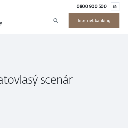
0800 900 500
EN
Internet banking
y
latovlasý scenár