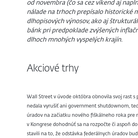
od novembra (čo sa cez víkend aj naplni
nálade na trhoch prepísalo historické
dlhopisových výnosov, ako aj štrukturá
bánk pri predpoklade zvýšených inflačn
dlhoch mnohých vyspelých krajín.
Akciové trhy
Wall Street v úvode októbra obnovila svoj rast s
nedala vyrušiť ani government shutdownom, ted
úradov na začiatku nového fiškálneho roka pre
v Kongrese dohodnúť sa na rozpočte či aspoň doč
stavili na to, že odstávka federálnych úradov bud