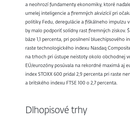
a neohrozí fundamenty ekonomiky, ktoré naďalej
umelej inteligencie a firemných akvizícií pri oč
politiky Fedu, deregulácie a fiškálneho impulzu
by malo podporiť solídny rast firemných ziskov. 
báze 1,1 percenta, pri posilnení bluechipsového i
raste technologického indexu Nasdaq Composite 
na trhoch pri ústupe neistoty okolo obchodnej 
EÚ/eurozóny posúvala na rekordné maximá aj eu
index STOXX 600 pridal 2,9 percenta pri raste n
a britského indexu FTSE 100 o 2,7 percenta.
Dlhopisové trhy