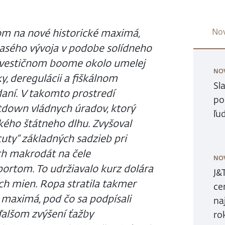
om na nové historické maximá,
Nov
lasého vývoja v podobe solídneho
nvestičnom boome okolo umelej
NO
y, deregulácii a fiškálnom
Sl
aní. V takomto prostredí
po
tdown vládnych úradov, ktorý
ľu
kého štátneho dlhu. Zvyšoval
cuty“ základných sadzieb pri
ch makrodát na čele
NO
ortom. To udržiavalo kurz dolára
J&
ch mien. Ropa stratila takmer
ce
maximá, pod čo sa podpísali
na
alšom zvýšení ťažby
ro