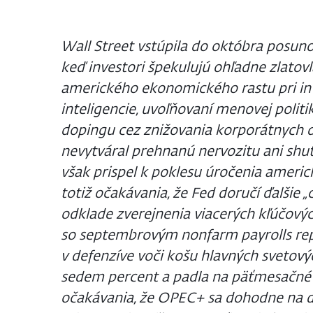
Wall Street vstúpila do októbra posun
keď investori špekulujú ohľadne zlatov
amerického ekonomického rastu pri i
inteligencie, uvoľňovaní menovej politik
dopingu cez znižovania korporátnych d
nevytváral prehnanú nervozitu ani shu
však prispel k poklesu úročenia americ
totiž očakávania, že Fed doručí ďalšie „
odklade zverejnenia viacerých kľúčový
so septembrovým nonfarm payrolls rep
v defenzíve voči košu hlavných svetový
sedem percent a padla na päťmesačné 
očakávania, že OPEC+ sa dohodne na ď