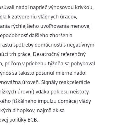
súvali nadol naprieč výnosovou krivkou,
dla k zatvoreniu vládnych úradov,
ania rýchlejšieho uvoľňovania menovej
vdepodobnosť ďalšieho zhoršenia
ho rastu spotreby domácností s negatívnym
úci trh práce. Desaťročný referenčný
ta, pričom v priebehu týždňa sa pohyboval
nos sa takisto posunul mierne nadol
ovnovážna úroveň. Signály reakcelerácie
ízkych úrovní) vďaka poklesu neistoty
ľkého fiškálneho impulzu domácej vlády
kých dlhopisov, najmä ak sa
ej politiky ECB.