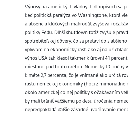
Výnosy na amerických vládnych dlhopisoch sa po
keď politická paralýza vo Washingtone, ktorá vie
a absencia kľúčových makrodát zvyšovali očakáv
politiky Fedu. Dlhší shutdown totiž zvyšuje pra
spotrebiteľskej dôvery, čo sa pretaví do slabšie
vplyvom na ekonomický rast, ako aj na už chladn
výnos USA tak klesol takmer k úrovni 4,1 percen
miestami pod touto métou. Nemecký 10-ročný vý
k méte 2,7 percenta, čo je vnímané ako určitá r
rastu nemeckej ekonomiky (hoci z mimoriadne n
okolo americkej colnej politiky s očakávaním ve
by mali brániť väčšiemu poklesu úročenia nemec
nepredpokladá ďalšie zásadné uvoľňovanie menov