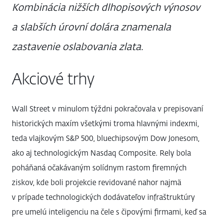
Kombinácia nižších dlhopisových výnosov
a slabších úrovní dolára znamenala
zastavenie oslabovania zlata.
Akciové trhy
Wall Street v minulom týždni pokračovala v prepisovaní
historických maxím všetkými troma hlavnými indexmi,
teda vlajkovým S&P 500, bluechipsovým Dow Jonesom,
ako aj technologickým Nasdaq Composite. Rely bola
poháňaná očakávaným solídnym rastom firemných
ziskov, kde boli projekcie revidované nahor najmä
v prípade technologických dodávateľov infraštruktúry
pre umelú inteligenciu na čele s čipovými firmami, keď sa