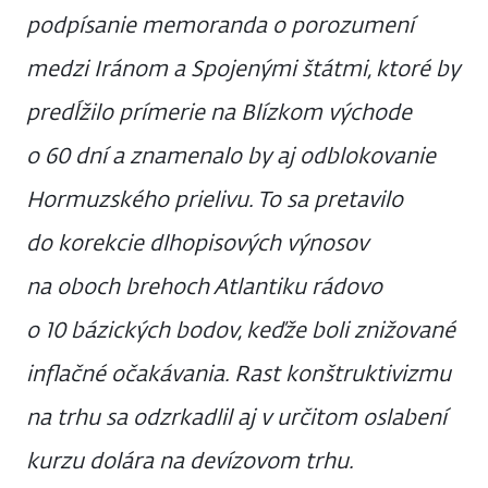
podpísanie memoranda o porozumení
medzi Iránom a Spojenými štátmi, ktoré by
predĺžilo prímerie na Blízkom východe
o 60 dní a znamenalo by aj odblokovanie
Hormuzského prielivu. To sa pretavilo
do korekcie dlhopisových výnosov
na oboch brehoch Atlantiku rádovo
o 10 bázických bodov, keďže boli znižované
inflačné očakávania. Rast konštruktivizmu
na trhu sa odzrkadlil aj v určitom oslabení
kurzu dolára na devízovom trhu.