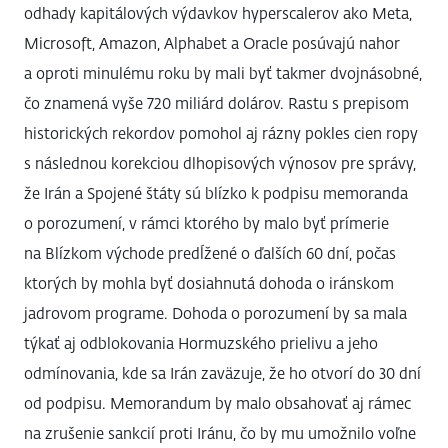
odhady kapitálových výdavkov hyperscalerov ako Meta,
Microsoft, Amazon, Alphabet a Oracle posúvajú nahor
a oproti minulému roku by mali byť takmer dvojnásobné,
čo znamená vyše 720 miliárd dolárov. Rastu s prepisom
historických rekordov pomohol aj rázny pokles cien ropy
s následnou korekciou dlhopisových výnosov pre správy,
že Irán a Spojené štáty sú blízko k podpisu memoranda
o porozumení, v rámci ktorého by malo byť prímerie
na Blízkom východe predĺžené o ďalších 60 dní, počas
ktorých by mohla byť dosiahnutá dohoda o iránskom
jadrovom programe. Dohoda o porozumení by sa mala
týkať aj odblokovania Hormuzského prielivu a jeho
odmínovania, kde sa Irán zaväzuje, že ho otvorí do 30 dní
od podpisu. Memorandum by malo obsahovať aj rámec
na zrušenie sankcií proti Iránu, čo by mu umožnilo voľne