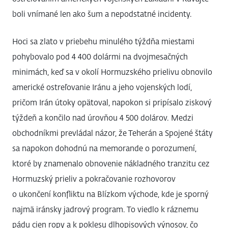
boli vnímané len ako šum a nepodstatné incidenty.
Hoci sa zlato v priebehu minulého týždňa miestami
pohybovalo pod 4 400 dolármi na dvojmesačných
minimách, keď sa v okolí Hormuzského prielivu obnovilo
americké ostreľovanie Iránu a jeho vojenských lodí,
pričom Irán útoky opätoval, napokon si pripísalo ziskový
týždeň a končilo nad úrovňou 4 500 dolárov. Medzi
obchodníkmi prevládal názor, že Teherán a Spojené štáty
sa napokon dohodnú na memorande o porozumení,
ktoré by znamenalo obnovenie nákladného tranzitu cez
Hormuzský prieliv a pokračovanie rozhovorov
o ukončení konfliktu na Blízkom východe, kde je sporný
najmä iránsky jadrový program. To viedlo k ráznemu
pádu cien ropy a k poklesu dlhopisových výnosov, čo