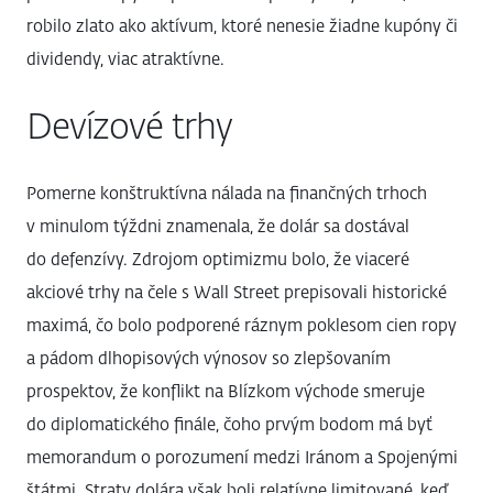
robilo zlato ako aktívum, ktoré nenesie žiadne kupóny či
dividendy, viac atraktívne.
Devízové trhy
Pomerne konštruktívna nálada na finančných trhoch
v minulom týždni znamenala, že dolár sa dostával
do defenzívy. Zdrojom optimizmu bolo, že viaceré
akciové trhy na čele s Wall Street prepisovali historické
maximá, čo bolo podporené ráznym poklesom cien ropy
a pádom dlhopisových výnosov so zlepšovaním
prospektov, že konflikt na Blízkom východe smeruje
do diplomatického finále, čoho prvým bodom má byť
memorandum o porozumení medzi Iránom a Spojenými
štátmi. Straty dolára však boli relatívne limitované, keď