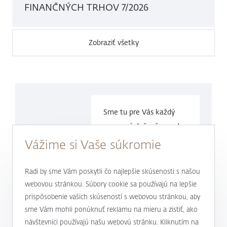
FINANČNÝCH TRHOV 7/2026
Zobraziť všetky
Sme tu pre Vás každý
pracovný deň v čase
od
9.00 do
17.00 hod.
Vážime si Vaše súkromie
0800 900 500
Radi by sme Vám poskytli čo najlepšie skúsenosti s našou
webovou stránkou. Súbory cookie sa používajú na lepšie
prispôsobenie vašich skúseností s webovou stránkou, aby
alebo
+421 232 607 187
sme Vám mohli ponúknuť reklamu na mieru a zistiť, ako
návštevníci používajú našu webovú stránku. Kliknutím na