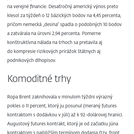
na verejné financie. Desaťročný americký výnos preto
klesol za týždeň o 12 bázických bodov na 4,45 percenta,
pričom nemecká „desina“ spadla o podobných 10 bodov
a zatvárala na úrovni 2,94 percenta. Pomerne
konštruktívna nálada na trhoch sa pretavila aj
do kompresie rizikových prirážok štátnych aj
podnikových dlhopisov.
Komoditné trhy
Ropa Brent zaknihovala v minulom týždni výrazný
pokles o 11 percent, ktorý ju posunul (meraný futures
kontraktom s dodávkou v júli) až k 92-dolárovej hranici.
Augustový futures kontrakt, ktorý je od začiatku júna
kontraktom s najbližším termínom dodania (tzv. front