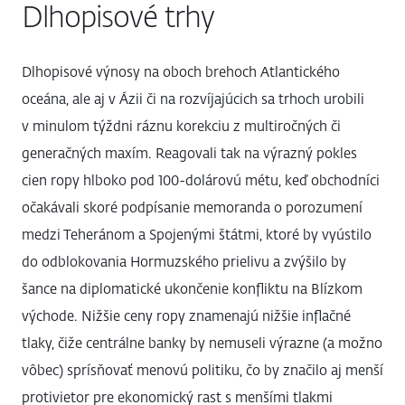
Dlhopisové trhy
Dlhopisové výnosy na oboch brehoch Atlantického
oceána, ale aj v Ázii či na rozvíjajúcich sa trhoch urobili
v minulom týždni ráznu korekciu z multiročných či
generačných maxím. Reagovali tak na výrazný pokles
cien ropy hlboko pod 100-dolárovú métu, keď obchodníci
očakávali skoré podpísanie memoranda o porozumení
medzi Teheránom a Spojenými štátmi, ktoré by vyústilo
do odblokovania Hormuzského prielivu a zvýšilo by
šance na diplomatické ukončenie konfliktu na Blízkom
východe. Nižšie ceny ropy znamenajú nižšie inflačné
tlaky, čiže centrálne banky by nemuseli výrazne (a možno
vôbec) sprísňovať menovú politiku, čo by značilo aj menší
protivietor pre ekonomický rast s menšími tlakmi