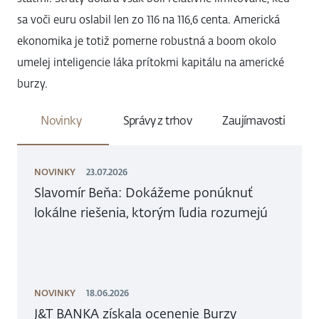
sa voči euru oslabil len zo 116 na 116,6 centa. Americká
ekonomika je totiž pomerne robustná a boom okolo
umelej inteligencie láka prítokmi kapitálu na americké
burzy.
Novinky
Správy z trhov
Zaujímavosti
NOVINKY
23.07.2026
Slavomír Beňa: Dokážeme ponúknuť
lokálne riešenia, ktorým ľudia rozumejú
NOVINKY
18.06.2026
J&T BANKA získala ocenenie Burzy