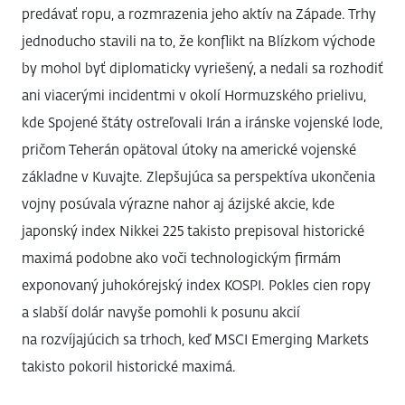
predávať ropu, a rozmrazenia jeho aktív na Západe. Trhy
jednoducho stavili na to, že konflikt na Blízkom východe
by mohol byť diplomaticky vyriešený, a nedali sa rozhodiť
ani viacerými incidentmi v okolí Hormuzského prielivu,
kde Spojené štáty ostreľovali Irán a iránske vojenské lode,
pričom Teherán opätoval útoky na americké vojenské
základne v Kuvajte. Zlepšujúca sa perspektíva ukončenia
vojny posúvala výrazne nahor aj ázijské akcie, kde
japonský index Nikkei 225 takisto prepisoval historické
maximá podobne ako voči technologickým firmám
exponovaný juhokórejský index KOSPI. Pokles cien ropy
a slabší dolár navyše pomohli k posunu akcií
na rozvíjajúcich sa trhoch, keď MSCI Emerging Markets
takisto pokoril historické maximá.