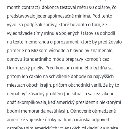
month contract), dokonca testoval métu 90 dolárov, čo
predstavovalo jedenapolmesačné minimá. Pod tento
vývoj sa podpísali správy, ktoré hovorilo o tom, že
vyjednávacie tímy Iránu a Spojených štátov sa dohodli
na texte memoranda o porozumení, ktoré by predlžovalo
prímerie na Blízkom východe a hlavne by znamenalo,
obnovu štandardného módu prepravy komodít cez
Hormuzský prieliv. Pred koncom minulého týždňa sa
pritom len čakalo na schválenie dohody na najvyšších
miestach oboch krajín, pričom obchodníci verili, že by to
nemal byť zásadný problém (no situácia sa cez víkend
opäť skomplikovala, keď americký prezident s niektorými
bodmi memoranda nesúhlasil). Obnovené obmedzené
americké vojenské útoky na Irán a iránska odpoveď
ostreľovaním amerických vojenských základní v Kuvajte