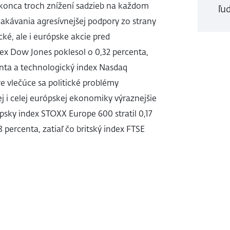
okonca troch znížení sadzieb na každom
ľud
akávania agresívnejšej podpory zo strany
ké, ale i európske akcie pred
ex Dow Jones poklesol o 0,32 percenta,
centa a technologický index Nasdaq
re vlečúce sa politické problémy
i celej európskej ekonomiky výraznejšie
sky index STOXX Europe 600 stratil 0,17
percenta, zatiaľ čo britský index FTSE