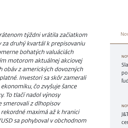
rátenom týždni vrátila začiatkom
Nov
 za druhý kvartál k prepisovaniu
pomerne bohatých valuáciách
NO
cím motorom aktuálnej akciovej
Sl
ných obáv z amerických dovozných
po
eplatné. Investori sa skôr zamerali
ľu
a ekonomiku, čo zvyšuje šance
y. To tlačí nadol výnosy
 smerovali z dlhopisov
NO
e rekordné maximá až k hranici
J&
R/USD sa pohyboval v obchodnom
ce