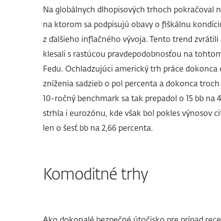
Na globálnych dlhopisových trhoch pokračoval ná
na ktorom sa podpisujú obavy o fiškálnu kondíc
z ďalšieho inflačného vývoja. Tento trend zvrátil
klesali s rastúcou pravdepodobnosťou na tohto
Fedu. Ochladzujúci americký trh práce dokonca o
zníženia sadzieb o pol percenta a dokonca troch
10-ročný benchmark sa tak prepadol o 15 bb na 
strhla i eurozónu, kde však bol pokles výnosov c
len o šesť bb na 2,66 percenta.
Komoditné trhy
Ako dokonalé bezpečné útočisko pre prípad recesi