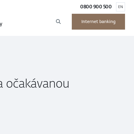
0800 900 500
EN
Internet banking
y
 a očakávanou