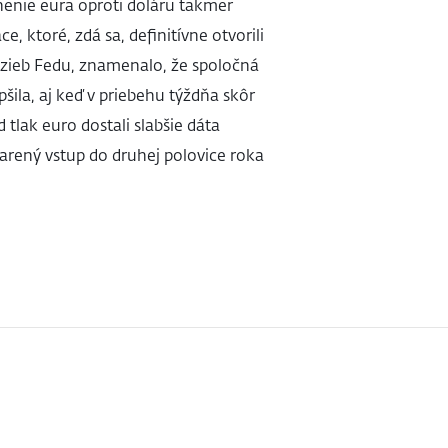
nenie eura oproti doláru takmer
, ktoré, zdá sa, definitívne otvorili
dzieb Fedu, znamenalo, že spoločná
ila, aj keď v priebehu týždňa skôr
 tlak euro dostali slabšie dáta
arený vstup do druhej polovice roka