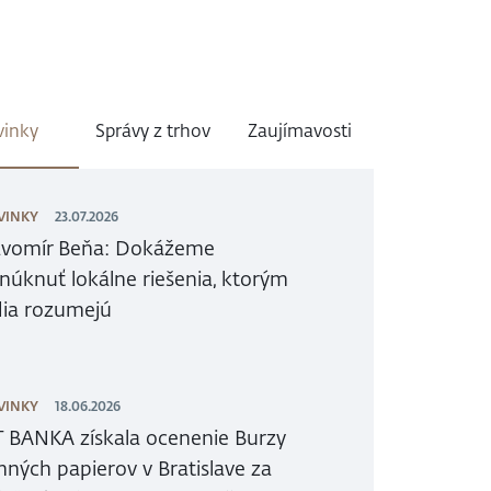
inky
Správy z trhov
Zaujímavosti
VINKY
23.07.2026
avomír Beňa: Dokážeme
núknuť lokálne riešenia, ktorým
dia rozumejú
VINKY
18.06.2026
T BANKA získala ocenenie Burzy
nných papierov v Bratislave za