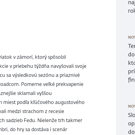
na
ro
NO
Te
do
iatok v zámorí, ktorý spôsobil
kt
cie v priebehu týždňa navyšovali svoje
pr
cu sa výsledkovú sezónu a priaznivé
fi
i Broadcom. Pomerne veľké prekvapenie
aznejšie sklamali vyššou
h miest podľa kľúčového augustového
NO
vali medzi strachom z recesie
Sl
ch sadzieb Fedu. Nielenže trh takmer
op
bri, do hry sa dostáva i scenár
do