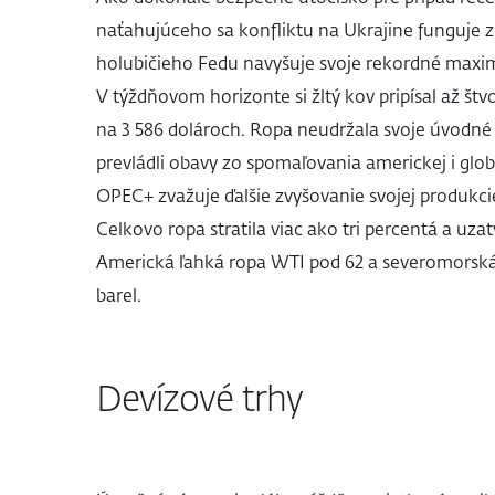
naťahujúceho sa konfliktu na Ukrajine funguje zl
holubičieho Fedu navyšuje svoje rekordné maximá
V týždňovom horizonte si žltý kov pripísal až štv
na 3 586 dolároch. Ropa neudržala svoje úvodné z
prevládli obavy zo spomaľovania americkej i glob
OPEC+ zvažuje ďalšie zvyšovanie svojej produkcie
Celkovo ropa stratila viac ako tri percentá a uz
Americká ľahká ropa WTI pod 62 a severomorská 
barel.
Devízové trhy