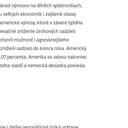
rast výnosov na dlhších splatnostiach,
iu veľkých ekonomík i zvýšené obavy
i americké výnosy, ktoré v závere týždňa
mesačné zníženie úrokových sadzieb
tvoril možnosť i agresívnejšieho
 znížení sadzieb do konca roka. Americký
4,07 percenta. Amerika so sebou nakoniec
iteľne slabší a nemecká desiatka poklesla
e i ďalšie geopolitické riziká vrátane