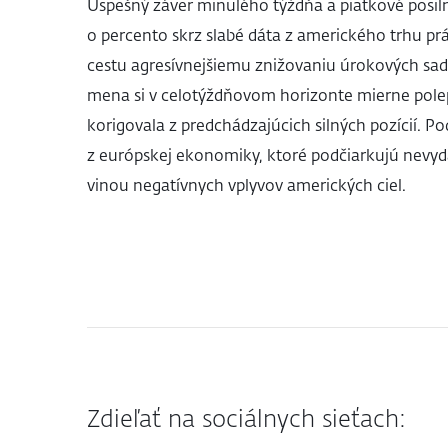
Úspešný záver minulého týždňa a piatkové posil
o percento skrz slabé dáta z amerického trhu práce
cestu agresívnejšiemu znižovaniu úrokových sa
mena si v celotýždňovom horizonte mierne polepš
korigovala z predchádzajúcich silných pozícií. Pod
z európskej ekonomiky, ktoré podčiarkujú nevyd
vinou negatívnych vplyvov amerických ciel.
Zdieľať na sociálnych sieťach: