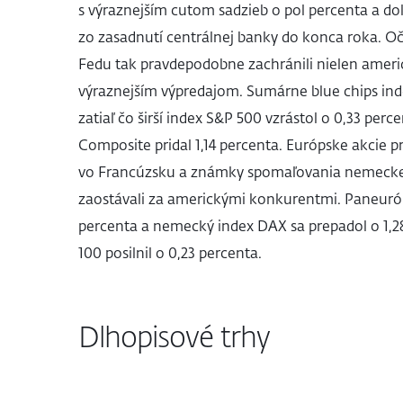
s výraznejším cutom sadzieb o pol percenta a d
zo zasadnutí centrálnej banky do konca roka. Oč
Fedu tak pravdepodobne zachránili nielen americ
výraznejším výpredajom. Sumárne blue chips ind
zatiaľ čo širší index S&P 500 vzrástol o 0,33 per
Composite pridal 1,14 percenta. Európske akcie p
vo Francúzsku a známky spomaľovania nemeckej 
zaostávali za americkými konkurentmi. Paneuróp
percenta a nemecký index DAX sa prepadol o 1,28 
100 posilnil o 0,23 percenta.
Dlhopisové trhy