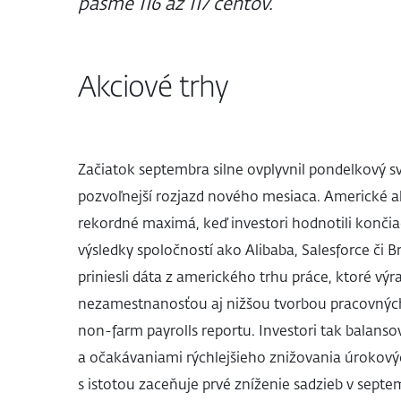
pásme 116 až 117 centov.
Akciové trhy
Začiatok septembra silne ovplyvnil pondelkový sv
pozvoľnejší rozjazd nového mesiaca. Americké ak
rekordné maximá, keď investori hodnotili končia
výsledky spoločností ako Alibaba, Salesforce č
priniesli dáta z amerického trhu práce, ktoré výr
nezamestnanosťou aj nižšou tvorbou pracovnýc
non-farm payrolls reportu. Investori tak balanso
a očakávaniami rýchlejšieho znižovania úrokový
s istotou zaceňuje prvé zníženie sadzieb v septem