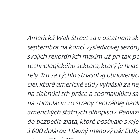
Americká Wall Street sa v ostatnom sk
septembra na konci výsledkovej sezóny
svojich rekordných maxím už pri tak 
technologického sektora, ktorý je hna
rely. Trh sa rýchlo striasol aj obnove
ciel, ktoré americké súdy vyhlásili za n
na slabnúci trh práce a spomaľujúcu s
na stimuláciu zo strany centrálnej bank
amerických štátnych dlhopisov. Peniaze
do bezpečia zlata, ktoré posúvalo svoj
3 600 dolárov. Hlavný menový pár EU