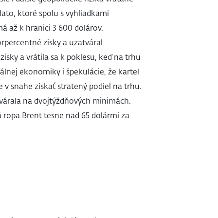
ato, ktoré spolu s vyhliadkami
 až k hranici 3 600 dolárov.
orpercentné zisky a uzatváral
isky a vrátila sa k poklesu, keď na trhu
álnej ekonomiky i špekulácie, že kartel
 v snahe získať stratený podiel na trhu.
atvárala na dvojtýždňových minimách.
ropa Brent tesne nad 65 dolármi za