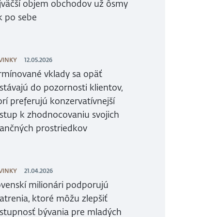
jväčší objem obchodov už ôsmy
k po sebe
VINKY
12.05.2026
rmínované vklady sa opäť
stávajú do pozornosti klientov,
orí preferujú konzervatívnejší
ístup k zhodnocovaniu svojich
nančných prostriedkov
VINKY
21.04.2026
ovenskí milionári podporujú
atrenia, ktoré môžu zlepšiť
stupnosť bývania pre mladých