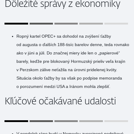
Dôležité správy z ekonomiky
Ropný kartel OPEC+ sa dohodol na zvýšení ťažby
od augusta o ďalších 188-tisíc barelov denne, teda rovnako
ako v júni a júli. Do značnej miery ide len o „papierové“
barely, keďže pre blokovaný Hormuzský prieliv veľa krajín
v Perzskom zálive neťažila na úrovni pridelenej kvóty.
Situácia okolo ťažby by sa však po podpise memoranda
o porozumení medzi USA a Iránom mohla zlepšiť.
Kľúčové očakávané udalosti
V pondelok ráno budú v Nemecku zverejnené podnikové