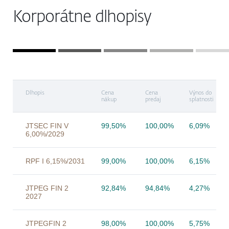
Korporátne dlhopisy
Dlhopis
Cena
Cena
Výnos do
nákup
predaj
splatnosti
JTSEC FIN V
99,50%
100,00%
6,09%
6,00%/2029
RPF I 6,15%/2031
99,00%
100,00%
6,15%
JTPEG FIN 2
92,84%
94,84%
4,27%
2027
JTPEGFIN 2
98,00%
100,00%
5,75%