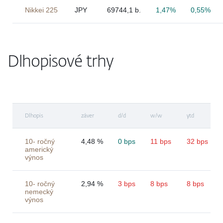
Nikkei 225
JPY
69744,1 b.
1,47%
0,55%
Dlhopisové trhy
Dlhopis
záver
d/d
w/w
ytd
10- ročný
4,48 %
0 bps
11 bps
32 bps
americký
výnos
10- ročný
2,94 %
3 bps
8 bps
8 bps
nemecký
výnos