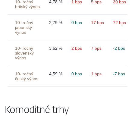
10- ročný
4,78 %
1 bps
5 bps
30 bps
britský výnos
10- ročný
2,79 %
0 bps
17 bps
72 bps
japonský
výnos
10- ročný
3,62 %
2 bps
7 bps
-2 bps
slovenský
výnos
10- ročný
4,59 %
0 bps
1 bps
-7 bps
český výnos
Komoditné trhy