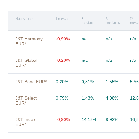
Názov fondu
1 mesiac
3
6
12
mesiace
mesiacov
mesia
J&T Harmony
-0,90%
n/a
n/a
n/a
EUR*
J&T Global
-0,20%
n/a
n/a
n/a
EUR*
J&T Bond EUR*
0,20%
0,81%
1,55%
5,5
J&T Select
0,79%
1,43%
4,98%
12,
EUR*
J&T Index
-0,90%
14,12%
9,92%
16,
EUR*