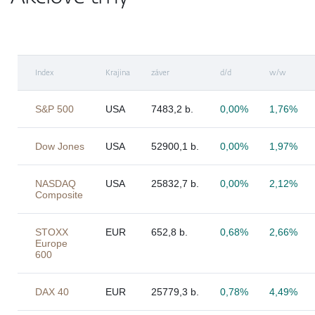
Index
Krajina
záver
d/d
w/w
S&P 500
USA
7483,2 b.
0,00%
1,76%
Dow Jones
USA
52900,1 b.
0,00%
1,97%
NASDAQ
USA
25832,7 b.
0,00%
2,12%
Composite
STOXX
EUR
652,8 b.
0,68%
2,66%
Europe
600
DAX 40
EUR
25779,3 b.
0,78%
4,49%