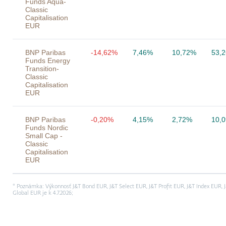
Funds Aqua-
Classic
Capitalisation
EUR
BNP Paribas
-14,62%
7,46%
10,72%
53,
Funds Energy
Transition-
Classic
Capitalisation
EUR
BNP Paribas
-0,20%
4,15%
2,72%
10,
Funds Nordic
Small Cap -
Classic
Capitalisation
EUR
* Poznámka: Výkonnosť J&T Bond EUR, J&T Select EUR, J&T Profit EUR, J&T Index EUR,
Global EUR je k 4.7.2026;