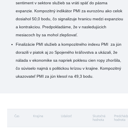
sentiment v sektore služieb sa vráti späť do pásma
expanzie. Kompozitný indikátor PMI za eurozónu ako celok
dosiahol 50,0 bodu, čo signalizuje hranicu medzi expanziou
a kontrakciou. Predpokladáme, že v nasledujúcich
mesiacoch by sa mohol zlepšovať.
Finalizácie PMI služieb a kompozitného indexu PMI za jún
dorazili v piatok aj zo Spojeného kráľovstva a ukázali, že
nálada v ekonomike sa napriek poklesu cien ropy zhoršila,
čo súviselo najmä s politickou krízou v krajine. Kompozitný
ukazovateľ PMI za jún klesol na 49,3 bodu.
Čas
Krajina
Udalosť
Skutočná
Predchádz
hodnota
hodnota