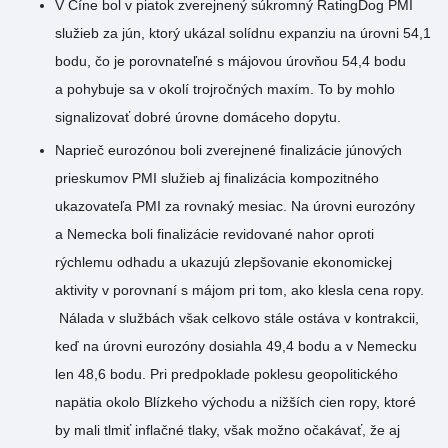
V Číne bol v piatok zverejnený súkromný RatingDog PMI
služieb za jún, ktorý ukázal solídnu expanziu na úrovni 54,1
bodu, čo je porovnateľné s májovou úrovňou 54,4 bodu
a pohybuje sa v okolí trojročných maxím. To by mohlo
signalizovať dobré úrovne domáceho dopytu.
Naprieč eurozónou boli zverejnené finalizácie júnových
prieskumov PMI služieb aj finalizácia kompozitného
ukazovateľa PMI za rovnaký mesiac. Na úrovni eurozóny
a Nemecka boli finalizácie revidované nahor oproti
rýchlemu odhadu a ukazujú zlepšovanie ekonomickej
aktivity v porovnaní s májom pri tom, ako klesla cena ropy.
Nálada v službách však celkovo stále ostáva v kontrakcii,
keď na úrovni eurozóny dosiahla 49,4 bodu a v Nemecku
len 48,6 bodu. Pri predpoklade poklesu geopolitického
napätia okolo Blízkeho východu a nižších cien ropy, ktoré
by mali tlmiť inflačné tlaky, však možno očakávať, že aj