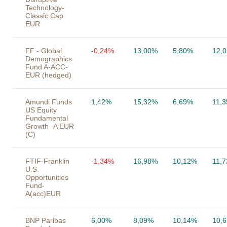
Technology-
Classic Cap
EUR
FF - Global
-0,24%
13,00%
5,80%
12,
Demographics
Fund A-ACC-
EUR (hedged)
Amundi Funds
1,42%
15,32%
6,69%
11,
US Equity
Fundamental
Growth -A EUR
(C)
FTIF-Franklin
-1,34%
16,98%
10,12%
11,
U.S.
Opportunities
Fund-
A(acc)EUR
BNP Paribas
6,00%
8,09%
10,14%
10,