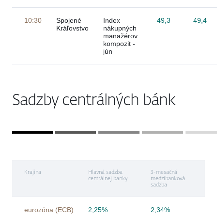
10:30
Spojené
Index
49,3
49,4
Kráľovstvo
nákupných
manažérov
kompozit -
jún
Sadzby centrálných bánk
Krajina
Hlavná sadzba
3-mesačná
centrálnej banky
medzibanková
sadzba
eurozóna (ECB)
2,25%
2,34%