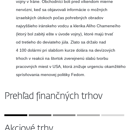
vojny v Iráne. Obchodníci boli pred víkendom mierne
nervózni, keď sa objavovali informácie o možných
izraelských útokoch počas pohrebných obradov
najvyššieho iránskeho vodcu a klerika Alího Chameneího
(ktorý bol zabitý ešte v úvode vojny), ktoré majú trvať
od tretieho do deviateho júla. Zlato sa držalo nad
4 100 dolármi pri slabšom kurze dolára na devízových
trhoch v reakcii na štvrtok zverejnenú slabú tvorbu
pracovných miest v USA, ktorá znižuje urgenciu okamžitého
sprísňovania menovej politiky Fedom.
Prehľad finančných trhov
Akciové trhy