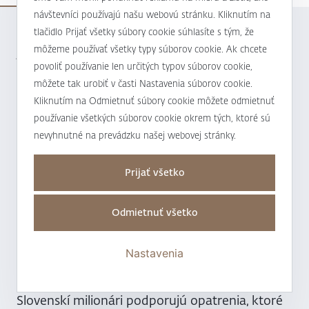
návštevníci používajú našu webovú stránku. Kliknutím na
tlačidlo Prijať všetky súbory cookie súhlasíte s tým, že
NOVINKY
18.06.2026
môžeme používať všetky typy súborov cookie. Ak chcete
J&T BANKA získala ocenenie Burzy cenných
povoliť používanie len určitých typov súborov cookie,
papierov v Bratislave za najväčší objem
môžete tak urobiť v časti Nastavenia súborov cookie.
obchodov už ôsmy rok po sebe
Kliknutím na Odmietnuť súbory cookie môžete odmietnuť
používanie všetkých súborov cookie okrem tých, ktoré sú
nevyhnutné na prevádzku našej webovej stránky.
NOVINKY
12.05.2026
Termínované vklady sa opäť dostávajú do
Prijať všetko
pozornosti klientov, ktorí preferujú
konzervatívnejší prístup k zhodnocovaniu
Odmietnuť všetko
svojich finančných prostriedkov
Nastavenia
NOVINKY
21.04.2026
Slovenskí milionári podporujú opatrenia, ktoré