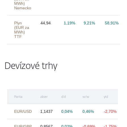
MWh)
Nemecko
Plyn
44,94
1,19%
9,21%
58,91%
(EUR za
MWh)
TTF
Devízové trhy
Parita
záver
d/d
w/w
ytd
EUR/USD
1,1437
0,04%
0,46%
-2,70%
EUR/GBP
0,8567
0,02%
-0,69%
-1,75%