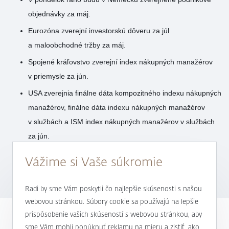
objednávky za máj.
Eurozóna zverejní investorskú dôveru za júl
a maloobchodné tržby za máj.
Spojené kráľovstvo zverejní index nákupných manažérov
v priemysle za jún.
USA zverejnia finálne dáta kompozitného indexu nákupných
manažérov, finálne dáta indexu nákupných manažérov
v službách a ISM index nákupných manažérov v službách
za jún.
Kvartálne výsledky zverejní spoločnosť Park Aerospace
Vážime si Vaše súkromie
Corp.
Radi by sme Vám poskytli čo najlepšie skúsenosti s našou
webovou stránkou. Súbory cookie sa používajú na lepšie
prispôsobenie vašich skúseností s webovou stránkou, aby
Novinky
Správy z trhov
Zaujímavosti
sme Vám mohli ponúknuť reklamu na mieru a zistiť, ako