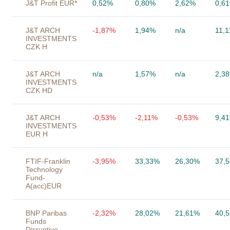
J&T Profit EUR*
0,52%
0,80%
2,62%
0,6
J&T ARCH
-1,87%
1,94%
n/a
11,
INVESTMENTS
CZK H
J&T ARCH
n/a
1,57%
n/a
2,3
INVESTMENTS
CZK HD
J&T ARCH
-0,53%
-2,11%
-0,53%
9,4
INVESTMENTS
EUR H
FTIF-Franklin
-3,95%
33,33%
26,30%
37,
Technology
Fund-
A(acc)EUR
BNP Paribas
-2,32%
28,02%
21,61%
40,
Funds
Disruptive