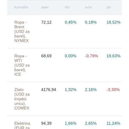
Komodita
záver
d/d
w/w
ytd
Ropa -
72,12
0,45%
0,18%
18,52%
Brent
(USD za
barel),
NYMEX
Ropa -
68,69
0,00%
-0,78%
19,63%
WTI
(USD za
barel),
ICE
Zlato
4176,94
1,32%
2,16%
-3,30%
(USD za
trojskú
uncu),
COMEX
Elektrina
94,39
1,66%
2,65%
11,24%
(EUR za