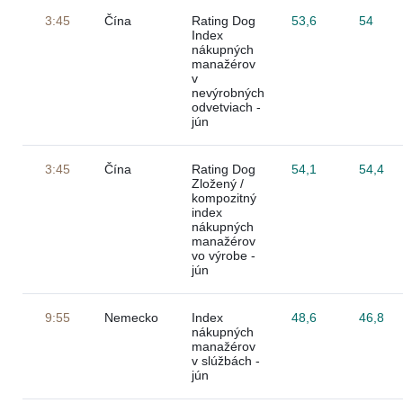
3:45
Čína
Rating Dog
53,6
54
Index
nákupných
manažérov
v
nevýrobných
odvetviach -
jún
3:45
Čína
Rating Dog
54,1
54,4
Zložený /
kompozitný
index
nákupných
manažérov
vo výrobe -
jún
9:55
Nemecko
Index
48,6
46,8
nákupných
manažérov
v slúžbách -
jún