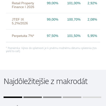
Retail Property
99,00%
101,00%
2,92%
Finance I 2026
JTEF IX
99,00%
100,70%
2,08%
5,2%/2026
Perpetuita 7%*
97,50%
101,50%
5,95%
* Poznámka: Výnos do splatnosti je k prvému možnému dátumu splatenia (tzv.
yield to call)
Najdôležitejšie z makrodát