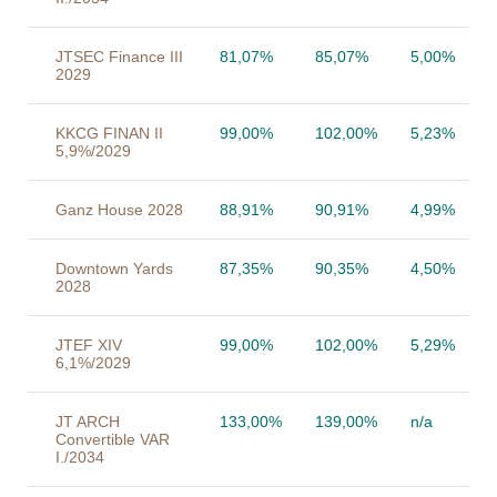
JTSEC Finance III
81,07%
85,07%
5,00%
2029
KKCG FINAN II
99,00%
102,00%
5,23%
5,9%/2029
Ganz House 2028
88,91%
90,91%
4,99%
Downtown Yards
87,35%
90,35%
4,50%
2028
JTEF XIV
99,00%
102,00%
5,29%
6,1%/2029
JT ARCH
133,00%
139,00%
n/a
Convertible VAR
I./2034