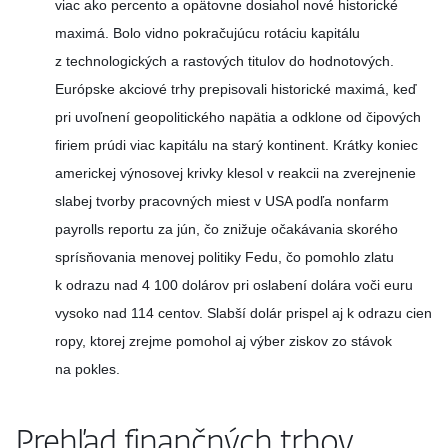
viac ako percento a opätovne dosiahol nové historické
maximá. Bolo vidno pokračujúcu rotáciu kapitálu
z technologických a rastových titulov do hodnotových.
Európske akciové trhy prepisovali historické maximá, keď
pri uvoľnení geopolitického napätia a odklone od čipových
firiem prúdi viac kapitálu na starý kontinent. Krátky koniec
americkej výnosovej krivky klesol v reakcii na zverejnenie
slabej tvorby pracovných miest v USA podľa nonfarm
payrolls reportu za jún, čo znižuje očakávania skorého
sprísňovania menovej politiky Fedu, čo pomohlo zlatu
k odrazu nad 4 100 dolárov pri oslabení dolára voči euru
vysoko nad 114 centov. Slabší dolár prispel aj k odrazu cien
ropy, ktorej zrejme pomohol aj výber ziskov zo stávok
na pokles.
Prehľad finančných trhov