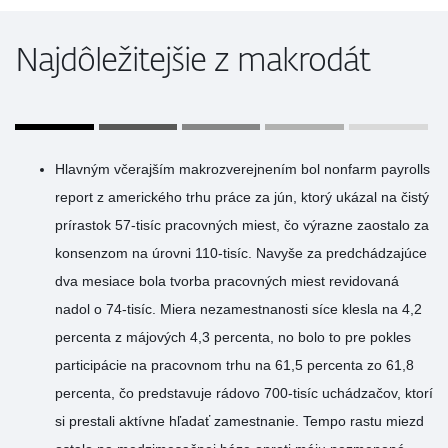
Najdôležitejšie z makrodát
Hlavným včerajším makrozverejnením bol nonfarm payrolls
report z amerického trhu práce za jún, ktorý ukázal na čistý
prírastok 57-tisíc pracovných miest, čo výrazne zaostalo za
konsenzom na úrovni 110-tisíc. Navyše za predchádzajúce
dva mesiace bola tvorba pracovných miest revidovaná
nadol o 74-tisíc. Miera nezamestnanosti síce klesla na 4,2
percenta z májových 4,3 percenta, no bolo to pre pokles
participácie na pracovnom trhu na 61,5 percenta zo 61,8
percenta, čo predstavuje rádovo 700-tisíc uchádzačov, ktorí
si prestali aktívne hľadať zamestnanie. Tempo rastu miezd