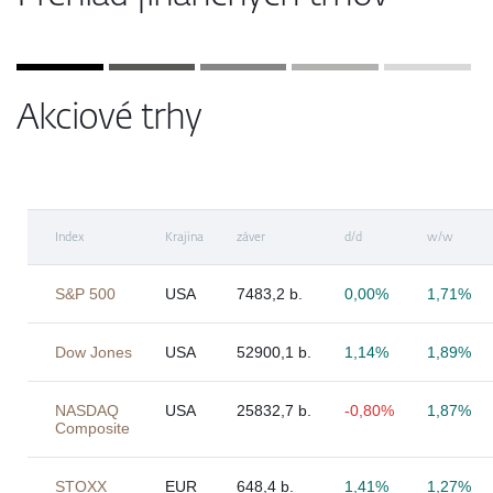
Akciové trhy
Index
Krajina
záver
d/d
w/w
S&P 500
USA
7483,2 b.
0,00%
1,71%
Dow Jones
USA
52900,1 b.
1,14%
1,89%
NASDAQ
USA
25832,7 b.
-0,80%
1,87%
Composite
STOXX
EUR
648,4 b.
1,41%
1,27%