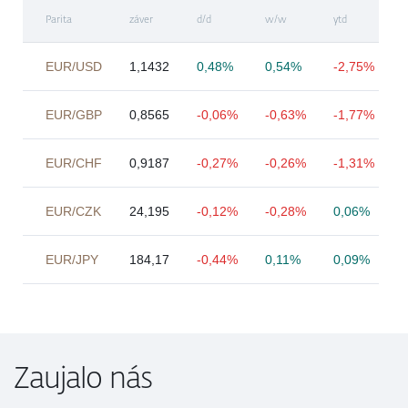
Parita
záver
d/d
w/w
ytd
EUR/USD
1,1432
0,48%
0,54%
-2,75%
EUR/GBP
0,8565
-0,06%
-0,63%
-1,77%
EUR/CHF
0,9187
-0,27%
-0,26%
-1,31%
EUR/CZK
24,195
-0,12%
-0,28%
0,06%
EUR/JPY
184,17
-0,44%
0,11%
0,09%
Zaujalo nás