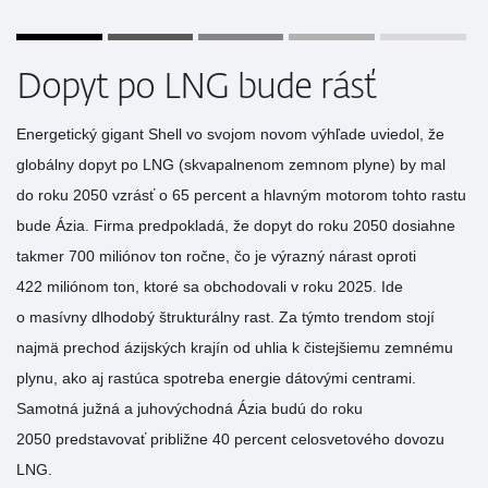
Dopyt po LNG bude rásť
Energetický gigant Shell vo svojom novom výhľade uviedol, že
globálny dopyt po LNG (skvapalnenom zemnom plyne) by mal
do roku 2050 vzrásť o 65 percent a hlavným motorom tohto rastu
bude Ázia. Firma predpokladá, že dopyt do roku 2050 dosiahne
takmer 700 miliónov ton ročne, čo je výrazný nárast oproti
422 miliónom ton, ktoré sa obchodovali v roku 2025. Ide
o masívny dlhodobý štrukturálny rast. Za týmto trendom stojí
najmä prechod ázijských krajín od uhlia k čistejšiemu zemnému
plynu, ako aj rastúca spotreba energie dátovými centrami.
Samotná južná a juhovýchodná Ázia budú do roku
2050 predstavovať približne 40 percent celosvetového dovozu
LNG.