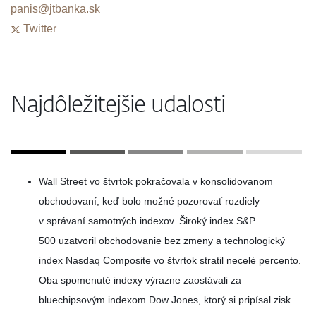
panis@jtbanka.sk
Twitter
Najdôležitejšie udalosti
Wall Street vo štvrtok pokračovala v konsolidovanom
obchodovaní, keď bolo možné pozorovať rozdiely
v správaní samotných indexov. Široký index S&P
500 uzatvoril obchodovanie bez zmeny a technologický
index Nasdaq Composite vo štvrtok stratil necelé percento.
Oba spomenuté indexy výrazne zaostávali za
bluechipsovým indexom Dow Jones, ktorý si pripísal zisk