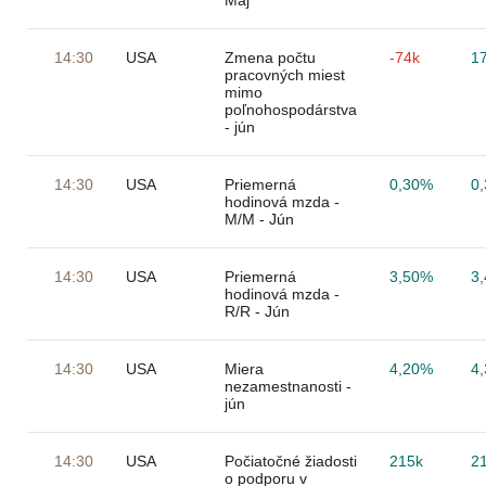
Máj
14:30
USA
Zmena počtu
-74k
1
pracovných miest
mimo
poľnohospodárstva
- jún
14:30
USA
Priemerná
0,30%
0
hodinová mzda -
M/M - Jún
14:30
USA
Priemerná
3,50%
3
hodinová mzda -
R/R - Jún
14:30
USA
Miera
4,20%
4
nezamestnanosti -
jún
14:30
USA
Počiatočné žiadosti
215k
2
o podporu v