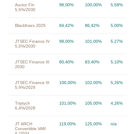
Auctor Fin
98,00%
100,00%
5,58%
5,5%/2030
Blackfriars 2029
84,42%
86,42%
5,00%
JTSEC Finance IV
98,00%
101,00%
5,27%
5,5%/2030
JTSEC Finance III
80,40%
83,40%
5,10%
2030
JTSEC Finance III
100,00%
102,00%
5,26%
5,9%/2029
Triptych
101,00%
105,00%
4,26%
6,4%/2028
JT ARCH
119,00%
125,00%
n/a
Convertible VAR
II./2034