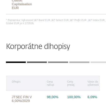
Classic
Capitalisation
EUR
* Poznámka: Výkonnosť J&T Bond EUR, J&T Select EUR, J&T Profit EUR , J&T Index EUR
Global EUR je k 2.7.2026;
Korporátne dlhopisy
Dlhopis
Cena
Cena
Výnos do
nákup
predaj
splatnosti
JTSEC FIN V
98,00%
100,00%
6,09%
6,00%/2029