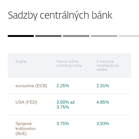
Sadzby centrálných bánk
Krajina
Hlavná sadzba
3-mesačná
centrálnej banky
medzibanková
sadzba
eurozóna (ECB)
2,25%
2,31%
USA (FED)
3,50% až
4,85%
3,75%
Spojené
3,75%
3,93%
kráľovstvo
(BoE)