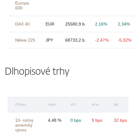
Europe
600
DAX 40
EUR
25580,9 b.
2,16%
2,34%
Nikkei 225
JPY
68733,2 b.
-2,47%
-5,02%
Dlhopisové trhy
Dlhopis
záver
d/d
w/w
ytd
10- ročný
4,48 %
0 bps
9 bps
32 bps
americký
výnos