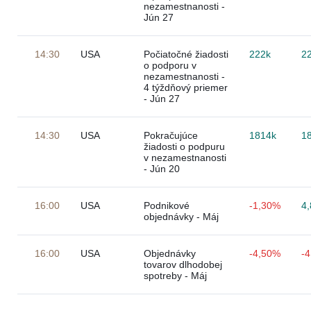
nezamestnanosti -
Jún 27
14:30
USA
Počiatočné žiadosti
222k
2
o podporu v
nezamestnanosti -
4 týždňový priemer
- Jún 27
14:30
USA
Pokračujúce
1814k
1
žiadosti o podpuru
v nezamestnanosti
- Jún 20
16:00
USA
Podnikové
-1,30%
4
objednávky - Máj
16:00
USA
Objednávky
-4,50%
-
tovarov dlhodobej
spotreby - Máj