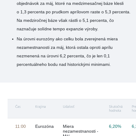
objednávok za máj, ktoré na medzimesačnej báze klesli
o 1,3 percenta po prudkom aprílovom raste o 5,3 percenta.
Na medziročnej báze však rástli o 5,1 percenta, čo
naznačuje solídne tempo expanzie výroby.
Na úrovni eurozóny ako celku bola zverejnená miera
nezamestnanosti za máj, ktorá ostala oproti aprílu
nezmenená na úrovni 6,2 percenta, čo je len 0,1
percentuálneho bodu nad historickými minimami.
Čas
Krajina
Udalosť
Skutočná
Pr
hodnota
ho
11:00
Eurozóna
Miera
6,20%
6
nezamestnanosti -