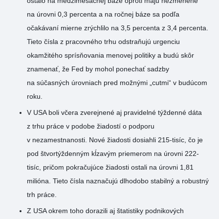
ostalo na medzimesačnej báze oproti máju nezmenené
na úrovni 0,3 percenta a na ročnej báze sa podľa
očakávaní mierne zrýchlilo na 3,5 percenta z 3,4 percenta.
Tieto čísla z pracovného trhu odstraňujú urgenciu
okamžitého sprísňovania menovej politiky a budú skôr
znamenať, že Fed by mohol ponechať sadzby
na súčasných úrovniach pred možnými „cutmi“ v budúcom
roku.
V USA boli včera zverejnené aj pravidelné týždenné dáta
z trhu práce v podobe žiadostí o podporu
v nezamestnanosti. Nové žiadosti dosiahli 215-tisíc, čo je
pod štvortýždenným kĺzavým priemerom na úrovni 222-
tisíc, pričom pokračujúce žiadosti ostali na úrovni 1,81
milióna. Tieto čísla naznačujú dlhodobo stabilný a robustný
trh práce.
Z USA okrem toho dorazili aj štatistiky podnikových