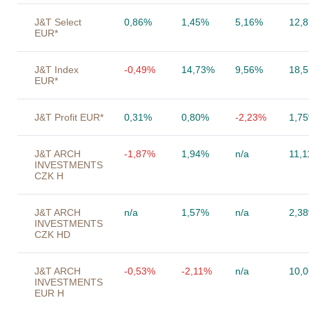
J&T Select
0,86%
1,45%
5,16%
12,
EUR*
J&T Index
-0,49%
14,73%
9,56%
18,
EUR*
J&T Profit EUR*
0,31%
0,80%
-2,23%
1,7
J&T ARCH
-1,87%
1,94%
n/a
11,
INVESTMENTS
CZK H
J&T ARCH
n/a
1,57%
n/a
2,3
INVESTMENTS
CZK HD
J&T ARCH
-0,53%
-2,11%
n/a
10,
INVESTMENTS
EUR H