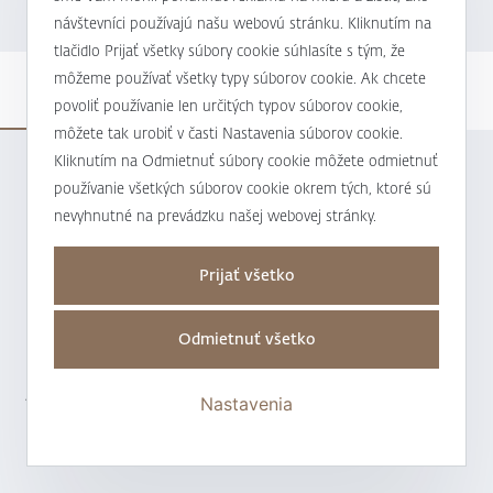
návštevníci používajú našu webovú stránku. Kliknutím na
tlačidlo Prijať všetky súbory cookie súhlasíte s tým, že
môžeme používať všetky typy súborov cookie. Ak chcete
Novinky
Správy z trhov
Zaujímavosti
povoliť používanie len určitých typov súborov cookie,
môžete tak urobiť v časti Nastavenia súborov cookie.
Kliknutím na Odmietnuť súbory cookie môžete odmietnuť
NOVINKY
23.07.2026
používanie všetkých súborov cookie okrem tých, ktoré sú
Slavomír Beňa: Dokážeme ponúknuť lokálne
nevyhnutné na prevádzku našej webovej stránky.
riešenia, ktorým ľudia rozumejú
Prijať všetko
Odmietnuť všetko
NOVINKY
18.06.2026
J&T BANKA získala ocenenie Burzy cenných
Nastavenia
papierov v Bratislave za najväčší objem
obchodov už ôsmy rok po sebe