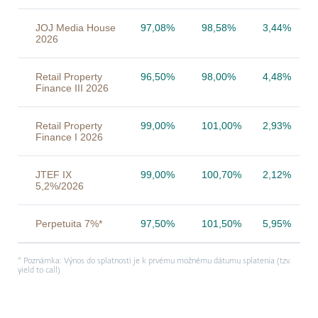
JOJ Media House
97,08%
98,58%
3,44%
2026
Retail Property
96,50%
98,00%
4,48%
Finance III 2026
Retail Property
99,00%
101,00%
2,93%
Finance I 2026
JTEF IX
99,00%
100,70%
2,12%
5,2%/2026
Perpetuita 7%*
97,50%
101,50%
5,95%
* Poznámka: Výnos do splatnosti je k prvému možnému dátumu splatenia (tzv.
yield to call)