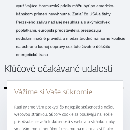
využívajúce Hormuzský prieliv môžu byť po americko-
iránskom prímerí nevyhnutné. Zatiaľ čo USA a štáty
Perzského zálivu naďalej nesúhlasia s akýmikoľvek
poplatkami, európski predstavitelia presadzujú
nediskriminačné pravidlá a medzinárodnú námornú koalíciu
na ochranu lodnej dopravy cez túto životne dôležitú
energetickú trasu.
Kľúčové očakávané udalosti
Vážime si Vaše súkromie
Naprieč Európou budú zverejnené finalizácie júnových
Radi by sme Vám poskytli čo najlepšie skúsenosti s našou
prieskumov PMI služieb a kompozitného PMI.
webovou stránkou. Súbory cookie sa používajú na lepšie
V USA je dnes deň pracovného pokoja, a tak Wall Street
prispôsobenie vašich skúseností s webovou stránkou, aby
ostane zatvorená pre zajtrajší sviatok Dňa nezávislosti.
sme Vám mohli ponúknuť reklamu na mieru a zistiť, ako