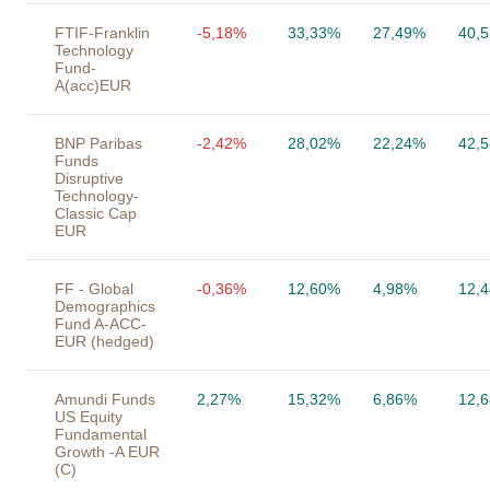
FTIF-Franklin
-5,18%
33,33%
27,49%
40,
Technology
Fund-
A(acc)EUR
BNP Paribas
-2,42%
28,02%
22,24%
42,
Funds
Disruptive
Technology-
Classic Cap
EUR
FF - Global
-0,36%
12,60%
4,98%
12,
Demographics
Fund A-ACC-
EUR (hedged)
Amundi Funds
2,27%
15,32%
6,86%
12,
US Equity
Fundamental
Growth -A EUR
(C)