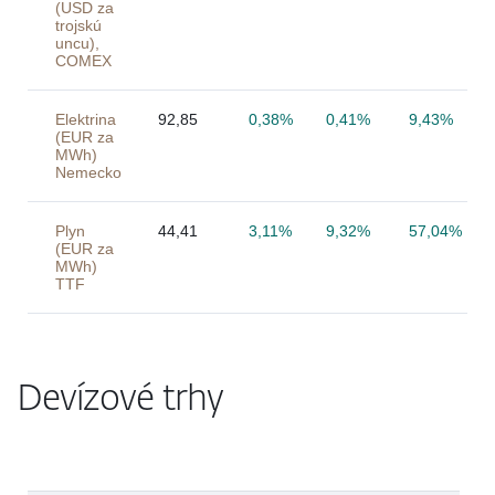
(USD za
trojskú
uncu),
COMEX
Elektrina
92,85
0,38%
0,41%
9,43%
(EUR za
MWh)
Nemecko
Plyn
44,41
3,11%
9,32%
57,04%
(EUR za
MWh)
TTF
Devízové trhy