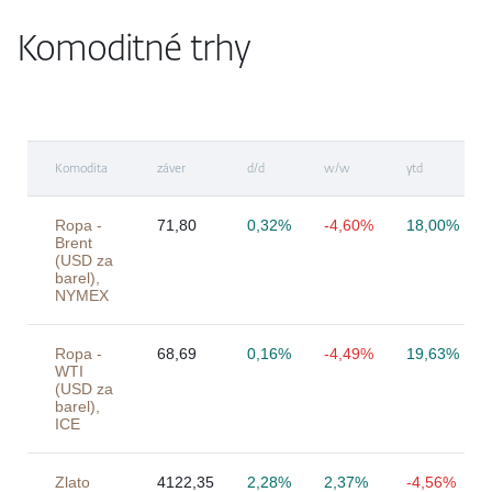
Komoditné trhy
Komodita
záver
d/d
w/w
ytd
Ropa -
71,80
0,32%
-4,60%
18,00%
Brent
(USD za
barel),
NYMEX
Ropa -
68,69
0,16%
-4,49%
19,63%
WTI
(USD za
barel),
ICE
Zlato
4122,35
2,28%
2,37%
-4,56%