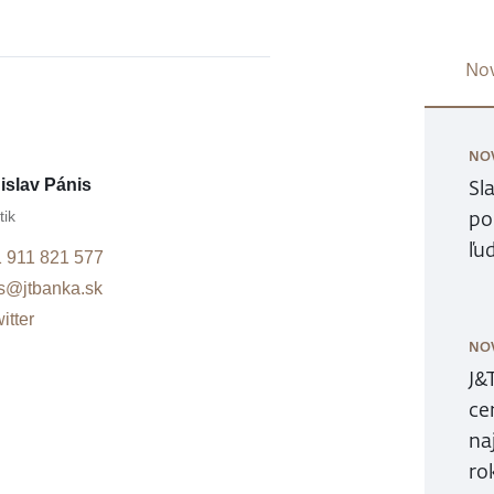
Nov
NO
Sl
islav Pánis
po
tik
ľu
 911 821 577
s@jtbanka.sk
itter
NO
J&
ce
na
ro