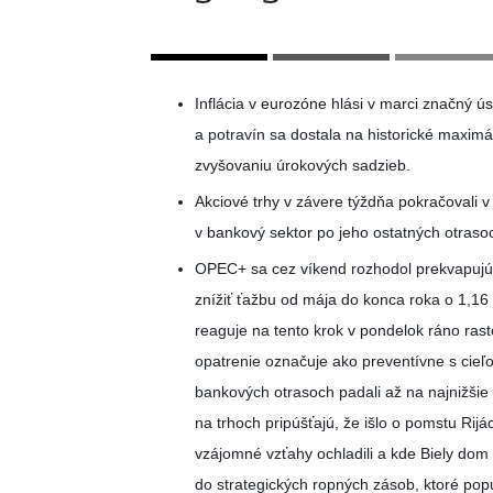
Inflácia v eurozóne hlási v marci značný ús
a potravín sa dostala na historické maximá
zvyšovaniu úrokových sadzieb.
Akciové trhy v závere týždňa pokračovali 
v bankový sektor po jeho ostatných otraso
OPEC+ sa cez víkend rozhodol prekvapujú
znížiť ťažbu od mája do konca roka o 1,16
reaguje na tento krok v pondelok ráno ras
opatrenie označuje ako preventívne s cieľo
bankových otrasoch padali až na najnižš
na trhoch pripúšťajú, že išlo o pomstu Rij
vzájomné vzťahy ochladili a kde Biely do
do strategických ropných zásob, ktoré popul