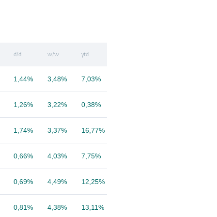
d/d
w/w
ytd
1,44%
3,48%
7,03%
1,26%
3,22%
0,38%
1,74%
3,37%
16,77%
0,66%
4,03%
7,75%
0,69%
4,49%
12,25%
0,81%
4,38%
13,11%