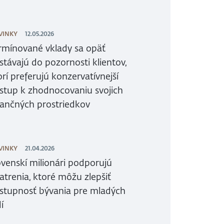
VINKY
12.05.2026
rmínované vklady sa opäť
stávajú do pozornosti klientov,
orí preferujú konzervatívnejší
ístup k zhodnocovaniu svojich
nančných prostriedkov
VINKY
21.04.2026
ovenskí milionári podporujú
atrenia, ktoré môžu zlepšiť
stupnosť bývania pre mladých
í