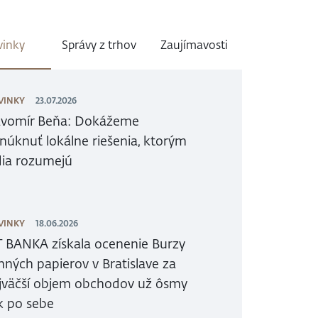
inky
Správy z trhov
Zaujímavosti
VINKY
23.07.2026
avomír Beňa: Dokážeme
núknuť lokálne riešenia, ktorým
dia rozumejú
VINKY
18.06.2026
T BANKA získala ocenenie Burzy
nných papierov v Bratislave za
jväčší objem obchodov už ôsmy
k po sebe