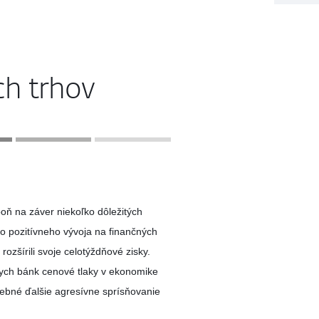
ch trhov
oň na záver niekoľko dôležitých
ho pozitívneho vývoja na finančných
ozšírili svoje celotýždňové zisky.
lnych bánk cenové tlaky v ekonomike
rebné ďalšie agresívne sprísňovanie