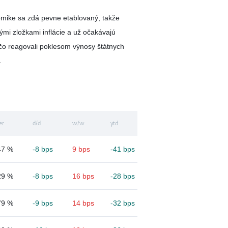
omike sa zdá pevne etablovaný, takže
vými zložkami inflácie a už očakávajú
 čo reagovali poklesom výnosy štátnych
u.
er
d/d
w/w
ytd
47 %
-8 bps
9 bps
-41 bps
29 %
-8 bps
16 bps
-28 bps
79 %
-9 bps
14 bps
-32 bps