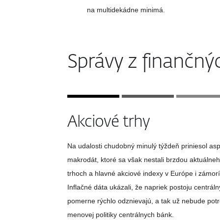
na multidekádne minimá.
Správy z finančný
Akciové trhy
Na udalosti chudobný minulý týždeň priniesol asp
makrodát, ktoré sa však nestali brzdou aktuálne
trhoch a hlavné akciové indexy v Európe i zámorí r
Inflačné dáta ukázali, že napriek postoju centrá
pomerne rýchlo odznievajú, a tak už nebude pot
menovej politiky centrálnych bánk.