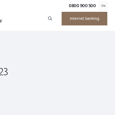
0800 900 500
EN
Internet banking
y
23