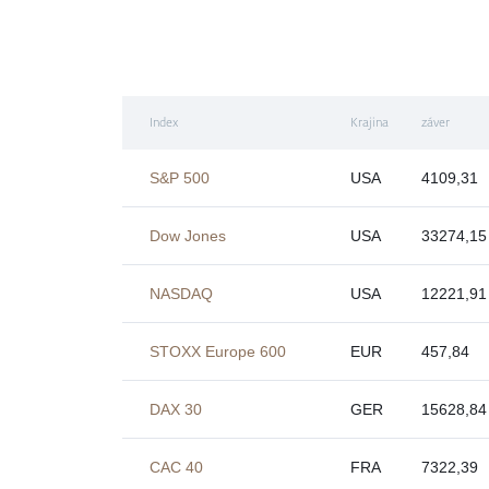
Index
Krajina
záver
S&P 500
USA
4109,31
Dow Jones
USA
33274,15
NASDAQ
USA
12221,91
STOXX Europe 600
EUR
457,84
DAX 30
GER
15628,84
CAC 40
FRA
7322,39