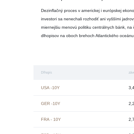
Dezinflačný proces v americkej i európskej ekon
investori sa nenechali rozhodiť ani vyššími jadro
miernejšiu menovú politiku centrálnych bánk, na
dlhopisov na oboch brehoch Atlantického oceán
Dlhopis
záv
USA -10Y
3,
GER -10Y
2,
FRA - 10Y
2,