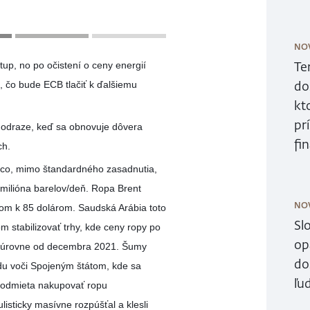
NO
Te
tup, no po očistení o ceny energií
do
, čo bude ECB tlačiť k ďalšiemu
kt
pr
v odraze, keď sa obnovuje dôvera
fi
ch.
co, mimo štandardného zasadnutia,
 milióna barelov/deň. Ropa Brent
NO
tom k 85 dolárom. Saudská Arábia toto
Sl
m stabilizovať trhy, kde ceny ropy po
op
ie úrovne od decembra 2021. Šumy
do
ádu voči Spojeným štátom, kde sa
ľud
m odmieta nakupovať ropu
isticky masívne rozpúšťal a klesli