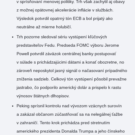
v sprísňovaní menovej politiky. Trh však zachytil aj obavy
z možnej opätovnej akcelerácie inflácie v službách.
Výsledok potvrdil opatrný tón ECB a bol prijatý ako
neutrálne až mierne holubičí.
Trh pozorne sledoval sériu vystúpení kľúčových
predstaviteľov Fedu. Predseda FOMC výboru Jerome
Powell potvrdil záväzok centrálnej banky postupovať
v súlade s prichádzajúcimi dátami a konať obozretne, no
zároveň neposkytol jasný signál o načasovaní prípadného
zníženia sadzieb. Celkový tón vystúpení pôsobil prevažne
jastrabo, čo podporilo americký dolár a prispelo k rastu
výnosov štátnych dlhopisov.
Peking sprísnil kontrolu nad vývozom vzácnych surovín
a zakázal občanom zúčastňovať sa na nelegálnej ťažbe
v zahraničí. Tento krok prichádza pred stretnutím
amerického prezidenta Donalda Trumpa a jeho čínskeho