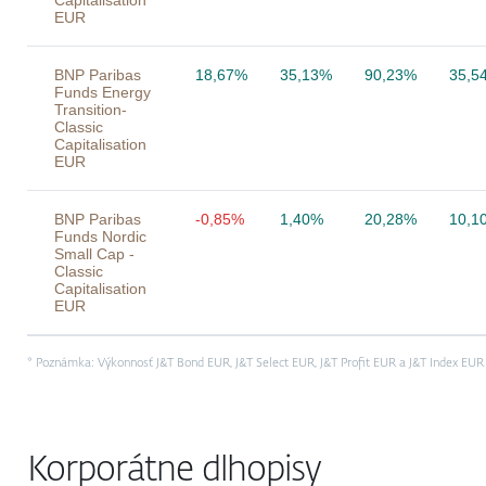
Capitalisation
EUR
BNP Paribas
18,67%
35,13%
90,23%
35,5
Funds Energy
Transition-
Classic
Capitalisation
EUR
BNP Paribas
-0,85%
1,40%
20,28%
10,1
Funds Nordic
Small Cap -
Classic
Capitalisation
EUR
* Poznámka: Výkonnosť J&T Bond EUR, J&T Select EUR, J&T Profit EUR a J&T Index EUR j
Korporátne dlhopisy