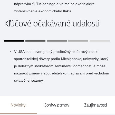
náprotivka Si Ťin-pchinga a vníma sa ako taktické
zintenzívnenie ekonomického tlaku.
Kľúčové očakávané udalosti
V USA bude zverejnený predbežný októbrový index
spotrebiteľskej dôvery podľa Michiganskej univerzity, ktorý
je dôležitým indikátorom sentimentu domácností a môže
naznačiť zmeny v spotrebiteľskom správaní pred vrcholom
sviatočnej sezóny.
Novinky
Správy z trhov
Zaujímavosti