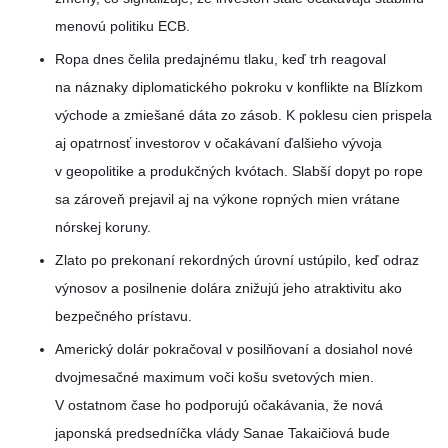
menovú politiku ECB.
Ropa dnes čelila predajnému tlaku, keď trh reagoval
na náznaky diplomatického pokroku v konflikte na Blízkom
východe a zmiešané dáta zo zásob. K poklesu cien prispela
aj opatrnosť investorov v očakávaní ďalšieho vývoja
v geopolitike a produkčných kvótach. Slabší dopyt po rope
sa zároveň prejavil aj na výkone ropných mien vrátane
nórskej koruny.
Zlato po prekonaní rekordných úrovní ustúpilo, keď odraz
výnosov a posilnenie dolára znižujú jeho atraktivitu ako
bezpečného prístavu.
Americký dolár pokračoval v posilňovaní a dosiahol nové
dvojmesačné maximum voči košu svetových mien.
V ostatnom čase ho podporujú očakávania, že nová
japonská predsedníčka vlády Sanae Takaičiová bude