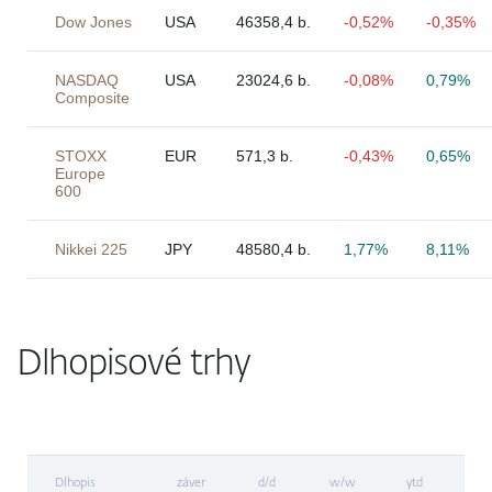
Dow Jones
USA
46358,4 b.
-0,52%
-0,35%
NASDAQ
USA
23024,6 b.
-0,08%
0,79%
Composite
STOXX
EUR
571,3 b.
-0,43%
0,65%
Europe
600
Nikkei 225
JPY
48580,4 b.
1,77%
8,11%
Dlhopisové trhy
Dlhopis
záver
d/d
w/w
ytd