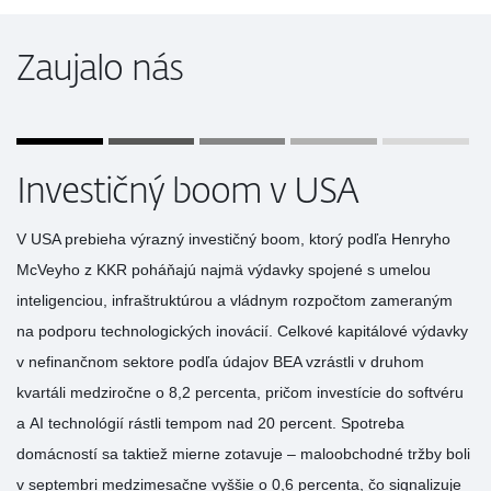
Zaujalo nás
Investičný boom v USA
V USA prebieha výrazný investičný boom, ktorý podľa Henryho
McVeyho z KKR poháňajú najmä výdavky spojené s umelou
inteligenciou, infraštruktúrou a vládnym rozpočtom zameraným
na podporu technologických inovácií. Celkové kapitálové výdavky
v nefinančnom sektore podľa údajov BEA vzrástli v druhom
kvartáli medziročne o 8,2 percenta, pričom investície do softvéru
a AI technológií rástli tempom nad 20 percent. Spotreba
domácností sa taktiež mierne zotavuje – maloobchodné tržby boli
v septembri medzimesačne vyššie o 0,6 percenta, čo signalizuje