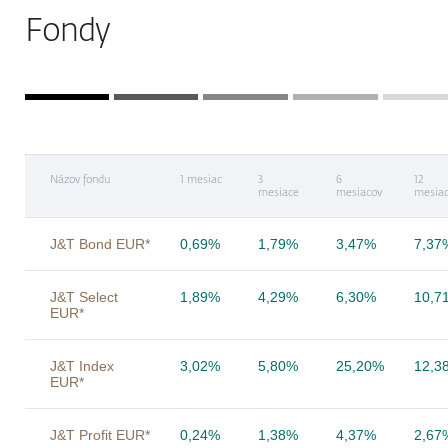
Fondy
Názov fondu
1 mesiac
3
6
12
mesiace
mesiacov
mesia
J&T Bond EUR*
0,69%
1,79%
3,47%
7,37
J&T Select
1,89%
4,29%
6,30%
10,7
EUR*
J&T Index
3,02%
5,80%
25,20%
12,3
EUR*
J&T Profit EUR*
0,24%
1,38%
4,37%
2,67