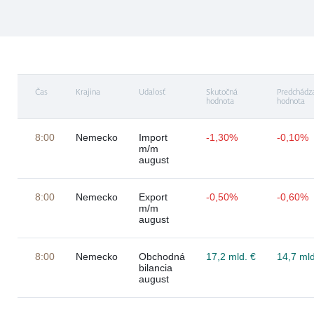
Čas
Krajina
Udalosť
Skutočná
Predchádz
hodnota
hodnota
8:00
Nemecko
Import
-1,30%
-0,10%
m/m
august
8:00
Nemecko
Export
-0,50%
-0,60%
m/m
august
8:00
Nemecko
Obchodná
17,2 mld. €
14,7 mld
bilancia
august