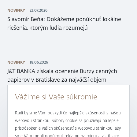
NOVINKY
23.07.2026
Slavomír Beňa: Dokážeme ponúknuť lokálne
riešenia, ktorým ľudia rozumejú
NOVINKY
18.06.2026
J&T BANKA získala ocenenie Burzy cenných
papierov v Bratislave za najväčší objem
obchodov už ôsmy rok po sebe
Vážime si Vaše súkromie
Radi by sme Vám poskytli čo najlepšie skúsenosti s našou
NOVINKY
12.05.2026
webovou stránkou. Súbory cookie sa používajú na lepšie
Termínované vklady sa opäť dostávajú do
prispôsobenie vašich skúseností s webovou stránkou, aby
pozornosti klientov, ktorí preferujú
sme Vám mohli ponúknuť reklamu na mieru a zistiť, ako