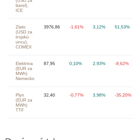
(USD za
barel),
ICE
Zlato
3976,86
-1,61%
3,12%
51,53%
(USD za
trojskú
uncu),
COMEX
Elektrina
87,95
0,10%
2,93%
-8,62%
(EUR za
MWh)
Nemecko
Plyn
32,40
-0,77%
3,98%
-35,20%
(EUR za
MWh)
TTF