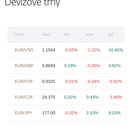
Devízové trhy
Parita
záver
d/d
w/w
ytd
EUR/USD
1,1564
-0,55%
-1,31%
10,46%
EUR/GBP
0,8693
0,19%
-0,26%
4,82%
EUR/CHF
0,9325
-0,01%
-0,24%
-0,82%
EUR/CZK
24,375
0,02%
0,44%
-3,40%
EUR/JPY
177,00
-0,32%
2,53%
8,03%