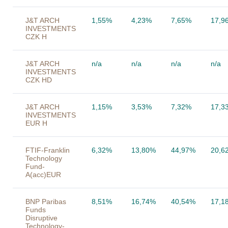
J&T ARCH
1,55%
4,23%
7,65%
17,9
INVESTMENTS
CZK H
J&T ARCH
n/a
n/a
n/a
n/a
INVESTMENTS
CZK HD
J&T ARCH
1,15%
3,53%
7,32%
17,3
INVESTMENTS
EUR H
FTIF-Franklin
6,32%
13,80%
44,97%
20,6
Technology
Fund-
A(acc)EUR
BNP Paribas
8,51%
16,74%
40,54%
17,1
Funds
Disruptive
Technology-