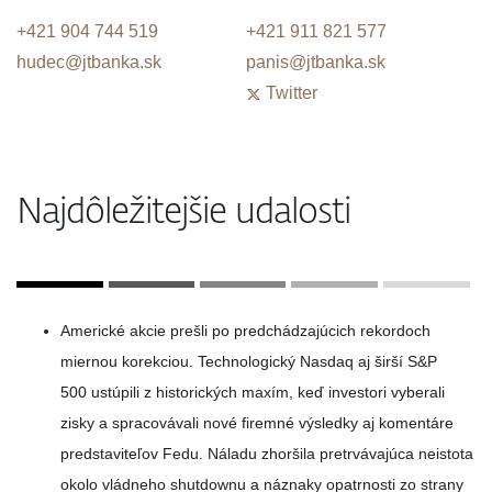
+421 904 744 519
+421 911 821 577
hudec@jtbanka.sk
panis@jtbanka.sk
Twitter
Najdôležitejšie udalosti
Americké akcie prešli po predchádzajúcich rekordoch
miernou korekciou. Technologický Nasdaq aj širší S&P
500 ustúpili z historických maxím, keď investori vyberali
zisky a spracovávali nové firemné výsledky aj komentáre
predstaviteľov Fedu. Náladu zhoršila pretrvávajúca neistota
okolo vládneho shutdownu a náznaky opatrnosti zo strany