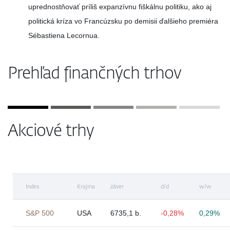
uprednostňovať príliš expanzívnu fiškálnu politiku, ako aj
politická kríza vo Francúzsku po demisii ďalšieho premiéra
Sébastiena Lecornua.
Prehľad finančných trhov
Akciové trhy
Index
Krajina
záver
d/d
w/w
S&P 500
USA
6735,1 b.
-0,28%
0,29%