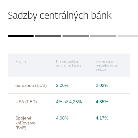
Sadzby centrálných bánk
Krajina
Hlavná sadzba
3-mesačná
centrálnej banky
medzibanková
sadzba
eurozóna (ECB)
2,00%
2,02%
USA (FED)
4% až 4,25%
4,85%
Spojené
4,00%
4,17%
kráľovstvo
(BoE)