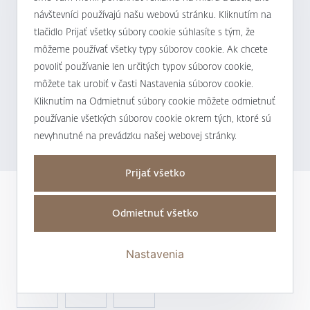
konzervatívnejší prístup k zhodnocovaniu
návštevníci používajú našu webovú stránku. Kliknutím na
svojich finančných prostriedkov
tlačidlo Prijať všetky súbory cookie súhlasíte s tým, že
môžeme používať všetky typy súborov cookie. Ak chcete
povoliť používanie len určitých typov súborov cookie,
NOVINKY
21.04.2026
môžete tak urobiť v časti Nastavenia súborov cookie.
Slovenskí milionári podporujú opatrenia, ktoré
Kliknutím na Odmietnuť súbory cookie môžete odmietnuť
môžu zlepšiť dostupnosť bývania pre mladých
používanie všetkých súborov cookie okrem tých, ktoré sú
ľudí
nevyhnutné na prevádzku našej webovej stránky.
Prijať všetko
Odmietnuť všetko
Zdieľať na sociálnych sieťach:
Nastavenia