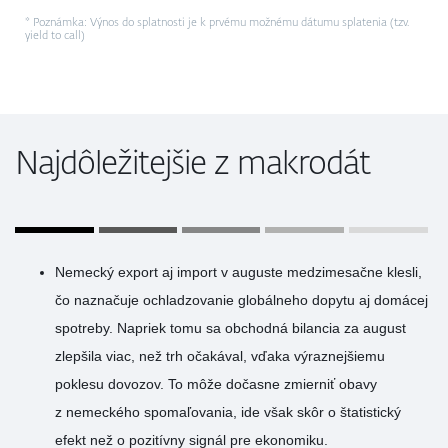
* Poznámka: Výnos do splatnosti je k prvému možnému dátumu splatenia (tzv.
yield to call)
Najdôležitejšie z makrodát
Nemecký export aj import v auguste medzimesačne klesli,
čo naznačuje ochladzovanie globálneho dopytu aj domácej
spotreby. Napriek tomu sa obchodná bilancia za august
zlepšila viac, než trh očakával, vďaka výraznejšiemu
poklesu dovozov. To môže dočasne zmierniť obavy
z nemeckého spomaľovania, ide však skôr o štatistický
efekt než o pozitívny signál pre ekonomiku.