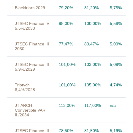
Blackfriars 2029
79,20%
81,20%
5,75%
JTSEC Finance IV
98,00%
100,00%
5,58%
5,5%/2030
JTSEC Finance III
77,47%
80,47%
5,09%
2030
JTSEC Finance III
101,00%
103,00%
5,09%
5,9%/2029
Triptych
101,00%
105,00%
4,74%
6,4%/2028
JT ARCH
113,00%
117,00%
n/a
Convertible VAR
II./2034
JTSEC Finance III
78,50%
81,50%
5,19%