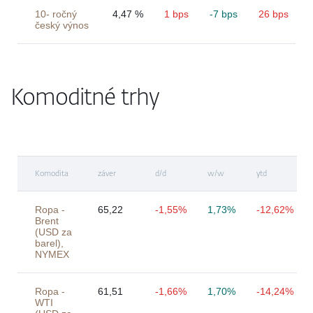
10- ročný
4,47 %
1 bps
-7 bps
26 bps
český výnos
Komoditné trhy
Komodita
záver
d/d
w/w
ytd
Ropa -
65,22
-1,55%
1,73%
-12,62%
Brent
(USD za
barel),
NYMEX
Ropa -
61,51
-1,66%
1,70%
-14,24%
WTI