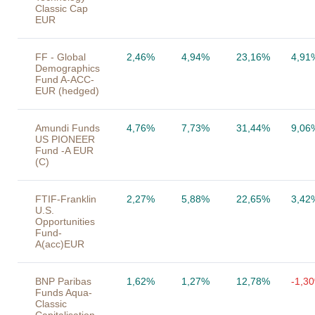
Classic Cap
EUR
FF - Global
2,46%
4,94%
23,16%
4,91
Demographics
Fund A-ACC-
EUR (hedged)
Amundi Funds
4,76%
7,73%
31,44%
9,06
US PIONEER
Fund -A EUR
(C)
FTIF-Franklin
2,27%
5,88%
22,65%
3,42
U.S.
Opportunities
Fund-
A(acc)EUR
BNP Paribas
1,62%
1,27%
12,78%
-1,3
Funds Aqua-
Classic