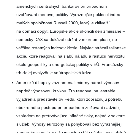
amerických centrálnych bankárov pri prípadnom
uvoľňovaní menovej politiky. Výraznejšie poklesol index
malých spoločností Russell 2000, ktorý je citlivejší
na domáci dopyt. Európske akcie ukončili deň zmiešane –
nemecký DAX sa dokázal udržať v miernom pluse, no
väčšina ostatných indexov klesla. Najviac strácali talianske
akcie, ktoré reagovali na slabú náladu a rastúcu nervozitu
okolo geopolitiky a energetickej politiky v EÚ. Francúzsky
trh ďalej ovplyvňuje vnútropolitická kríza.
Americké dlhopisy zaznamenali mierny nárast výnosov
naprieč výnosovou krivkou. Trh reagoval na jastrabie
vyjadrenia predstaviteľov Fedu, ktorí zdôrazňujú potrebu
obozretného postupu pri prípadnom znižovaní sadzieb,
vzhľadom na pretrvávajúce inflačné tlaky, najmä v sektore
služieb. Výnosy eurozóny sa pohybovali bez výraznejšej
zmeny, čo signalizuje, že investori stále očakávajú stabilnú