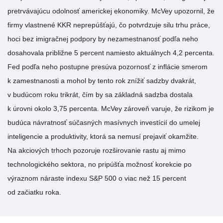
pretrvávajúcu odolnosť americkej ekonomiky. McVey upozornil, že
firmy vlastnené KKR neprepúšťajú, čo potvrdzuje silu trhu práce,
hoci bez imigračnej podpory by nezamestnanosť podľa neho
dosahovala približne 5 percent namiesto aktuálnych 4,2 percenta.
Fed podľa neho postupne presúva pozornosť z inflácie smerom
k zamestnanosti a mohol by tento rok znížiť sadzby dvakrát,
v budúcom roku trikrát, čím by sa základná sadzba dostala
k úrovni okolo 3,75 percenta. McVey zároveň varuje, že rizikom je
budúca návratnosť súčasných masívnych investícií do umelej
inteligencie a produktivity, ktorá sa nemusí prejaviť okamžite.
Na akciových trhoch pozoruje rozširovanie rastu aj mimo
technologického sektora, no pripúšťa možnosť korekcie po
výraznom náraste indexu S&P 500 o viac než 15 percent
od začiatku roka.