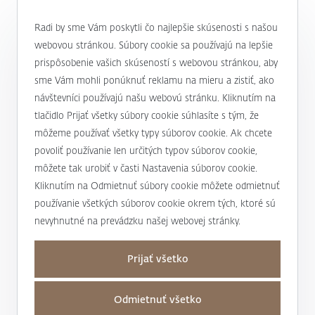
0800 900 500
Radi by sme Vám poskytli čo najlepšie skúsenosti s našou
webovou stránkou. Súbory cookie sa používajú na lepšie
prispôsobenie vašich skúseností s webovou stránkou, aby
alebo
+421 232 607 187
sme Vám mohli ponúknuť reklamu na mieru a zistiť, ako
návštevníci používajú našu webovú stránku. Kliknutím na
tlačidlo Prijať všetky súbory cookie súhlasíte s tým, že
môžeme používať všetky typy súborov cookie. Ak chcete
J&T BANKA
povoliť používanie len určitých typov súborov cookie,
Kto sme
môžete tak urobiť v časti Nastavenia súborov cookie.
Užitočné informácie
Kliknutím na Odmietnuť súbory cookie môžete odmietnuť
Unikátny prístup
používanie všetkých súborov cookie okrem tých, ktoré sú
Úrokové sadzby a poplatky
nevyhnutné na prevádzku našej webovej stránky.
Magazín Magnus
Mapa stránky a osobné údaje
Bankové produkty a služby
Nadácia J&T
Prijať všetko
Mapa stránky
Dane
Podporujeme
Kontakty
Osobné údaje
Transakčná daň
Odmietnuť všetko
Pre médiá
Obchodné miesta