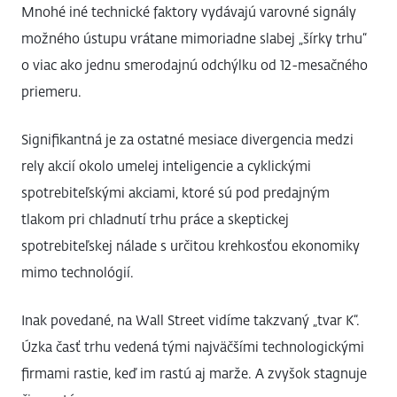
Mnohé iné technické faktory vydávajú varovné signály
možného ústupu vrátane mimoriadne slabej „šírky trhu“
o viac ako jednu smerodajnú odchýlku od 12-mesačného
priemeru.
Signifikantná je za ostatné mesiace divergencia medzi
rely akcií okolo umelej inteligencie a cyklickými
spotrebiteľskými akciami, ktoré sú pod predajným
tlakom pri chladnutí trhu práce a skeptickej
spotrebiteľskej nálade s určitou krehkosťou ekonomiky
mimo technológií.
Inak povedané, na Wall Street vidíme takzvaný „tvar K“.
Úzka časť trhu vedená tými najväčšími technologickými
firmami rastie, keď im rastú aj marže. A zvyšok stagnuje