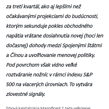
za tretí kvartál, ako aj lepšími než
očakávanými projekciami do budúcnosti,
ktorým sekunduje pokles obchodného
napätia vrátane dosiahnutia novej (hoci len
dočasnej) dohody medzi Spojenými štátmi
a Čínou a uvoľňovanie menovej politiky.
Pod povrchom však vidno veľké
roztváranie nožníc v rámci indexu S&P
500 na viacerých úrovniach. To vytvára
zlovestné signály.
Trhová kapitalizácia Magnificent 7, teda veľkolepej