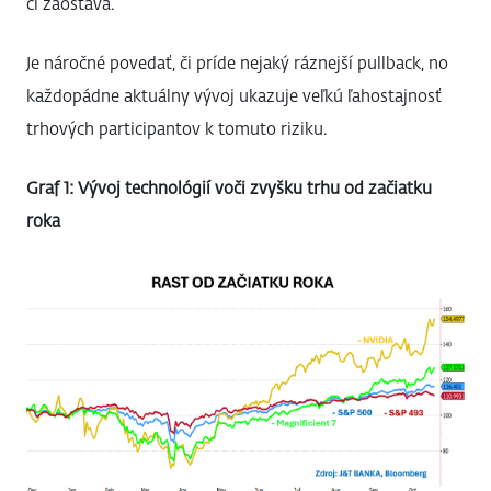
či zaostáva.
Je náročné povedať, či príde nejaký ráznejší pullback, no
každopádne aktuálny vývoj ukazuje veľkú ľahostajnosť
trhových participantov k tomuto riziku.
Graf 1: Vývoj technológií voči zvyšku trhu od začiatku
roka