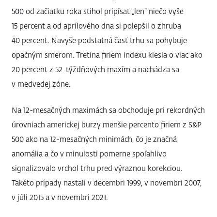
500 od začiatku roka stihol pripísať „len“ niečo vyše
15 percent a od aprílového dna si polepšil o zhruba
40 percent. Navyše podstatná časť trhu sa pohybuje
opačným smerom. Tretina firiem indexu klesla o viac ako
20 percent z 52-týždňových maxím a nachádza sa
v medvedej zóne.
Na 12-mesačných maximách sa obchoduje pri rekordných
úrovniach americkej burzy menšie percento firiem z S&P
500 ako na 12-mesačných minimách, čo je značná
anomália a čo v minulosti pomerne spoľahlivo
signalizovalo vrchol trhu pred výraznou korekciou.
Takéto prípady nastali v decembri 1999, v novembri 2007,
v júli 2015 a v novembri 2021.