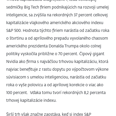
sedmičky Big Tech firiem podnikajúcich na rozvoji umelej
inteligencie, sa zvýšila na rekordných 37 percent celkovej
kapitalizácie vlajkového amerického akciového indexu
S&P 500. Hodnota týchto firiem narástla od začiatku roka
o štvrtinu a od aprílového prepadu vyvolaného chaosom
amerického prezidenta Donalda Trumpa okolo colnej
politiky vyskočila približne o 70 percent. Čipový gigant
Nvidia ako firma s najväčšou trhovou kapitalizáciu, ktorá
najviac benefituje z rastu dopytu po výpočtovom výkone
súvisiacom s umelou inteligenciou, narástla od začiatku
roka o vyše polovicu a od aprílovej korekcie o viac ako
100 percent. Vďaka tomu tvorí rekordných 8,2 percenta
trhovej kapitalizácie indexu.
Širší trh však značne zaostáva, keď si index S&P