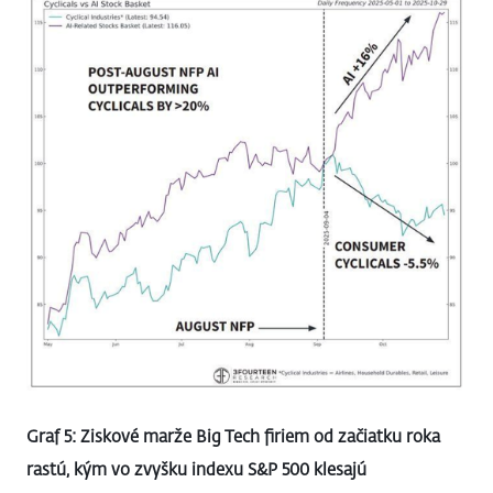
Graf 5: Ziskové marže Big Tech firiem od začiatku roka
rastú, kým vo zvyšku indexu S&P 500 klesajú