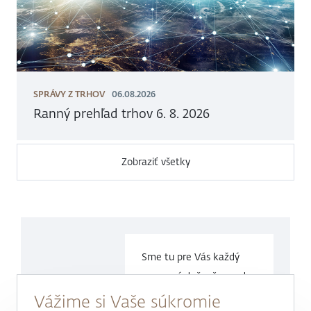
SPRÁVY Z TRHOV
06.08.2026
Ranný prehľad trhov 6. 8. 2026
Zobraziť všetky
Sme tu pre Vás každý
pracovný deň v čase
od
9.00 do
17.00 hod.
Vážime si Vaše súkromie