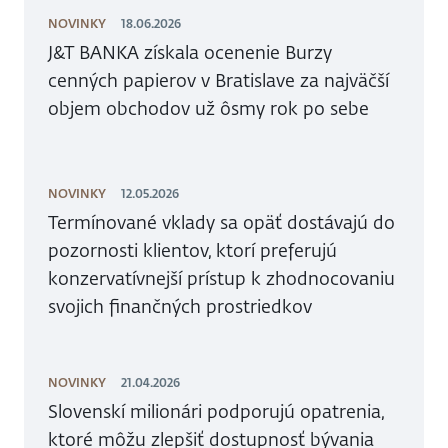
NOVINKY
18.06.2026
J&T BANKA získala ocenenie Burzy
cenných papierov v Bratislave za najväčší
objem obchodov už ôsmy rok po sebe
NOVINKY
12.05.2026
Termínované vklady sa opäť dostávajú do
pozornosti klientov, ktorí preferujú
konzervatívnejší prístup k zhodnocovaniu
svojich finančných prostriedkov
NOVINKY
21.04.2026
Slovenskí milionári podporujú opatrenia,
ktoré môžu zlepšiť dostupnosť bývania