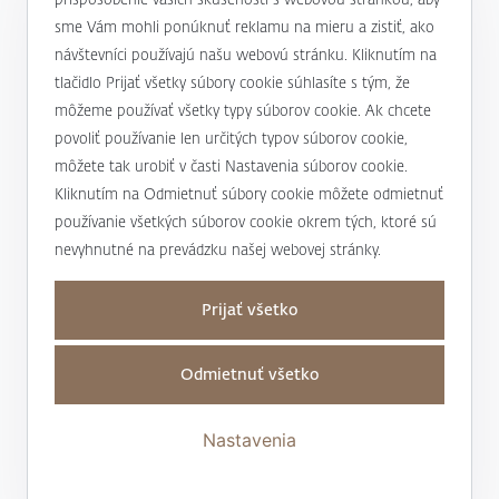
alebo
+421 232 607 187
sme Vám mohli ponúknuť reklamu na mieru a zistiť, ako
návštevníci používajú našu webovú stránku. Kliknutím na
tlačidlo Prijať všetky súbory cookie súhlasíte s tým, že
môžeme používať všetky typy súborov cookie. Ak chcete
J&T BANKA
povoliť používanie len určitých typov súborov cookie,
môžete tak urobiť v časti Nastavenia súborov cookie.
Kto sme
Kliknutím na Odmietnuť súbory cookie môžete odmietnuť
Užitočné informácie
Unikátny prístup
používanie všetkých súborov cookie okrem tých, ktoré sú
Úrokové sadzby a poplatky
nevyhnutné na prevádzku našej webovej stránky.
Magazín Magnus
Mapa stránky a osobné údaje
Bankové produkty a služby
Nadácia J&T
Prijať všetko
Mapa stránky
Dane
Podporujeme
Kontakty
Osobné údaje
Odmietnuť všetko
Transakčná daň
Pre médiá
Obchodné miesta
Nastaviť cookies
Dôležité a povinné informácie
Tlačové správy
Ste s niečím nespokojní?
Nastavenia
Vyhlásenie o prístupnosti
Správy o korporátnych akciách
J&T BANKA Wealth Report
J&T
Whistleblowing linka