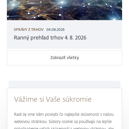
SPRÁVY Z TRHOV
04.08.2026
Ranný prehľad trhov 4. 8. 2026
Zobraziť všetky
Sme tu pre Vás každý pracovný deň
Vážime si Vaše súkromie
v čase
od 9.00 do
17.00 hod.
Radi by sme Vám poskytli čo najlepšie skúsenosti s našou
0800 900 500
webovou stránkou. Súbory cookie sa používajú na lepšie
prispôsobenie vašich skúseností s webovou stránkou, aby