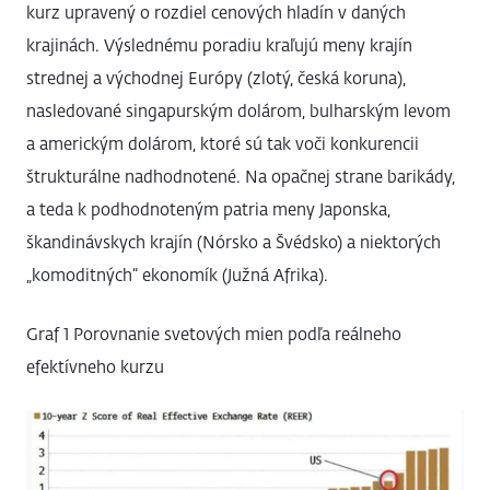
kurz upravený o rozdiel cenových hladín v daných
krajinách. Výslednému poradiu kraľujú meny krajín
strednej a východnej Európy (zlotý, česká koruna),
nasledované singapurským dolárom, bulharským levom
a americkým dolárom, ktoré sú tak voči konkurencii
štrukturálne nadhodnotené. Na opačnej strane barikády,
a teda k podhodnoteným patria meny Japonska,
škandinávskych krajín (Nórsko a Švédsko) a niektorých
„komoditných“ ekonomík (Južná Afrika).
Graf 1 Porovnanie svetových mien podľa reálneho
efektívneho kurzu