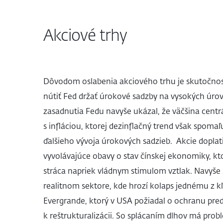
Akciové trhy
Dôvodom oslabenia akciového trhu je skutočno
nútiť Fed držať úrokové sadzby na vysokých úrov
zasadnutia Fedu navyše ukázal, že väčšina cent
s infláciou, ktorej dezinflačný trend však spomaľ
ďalšieho vývoja úrokových sadzieb. Akcie doplati
vyvolávajúce obavy o stav čínskej ekonomiky, kt
stráca napriek vládnym stimulom vztlak. Navyše
realitnom sektore, kde hrozí kolaps jednému z k
Evergrande, ktorý v USA požiadal o ochranu pred
k reštrukturalizácii. So splácaním dlhov má prob