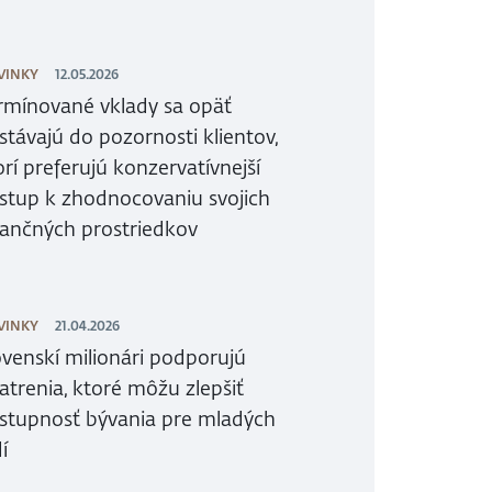
VINKY
12.05.2026
rmínované vklady sa opäť
stávajú do pozornosti klientov,
orí preferujú konzervatívnejší
ístup k zhodnocovaniu svojich
nančných prostriedkov
VINKY
21.04.2026
ovenskí milionári podporujú
atrenia, ktoré môžu zlepšiť
stupnosť bývania pre mladých
í