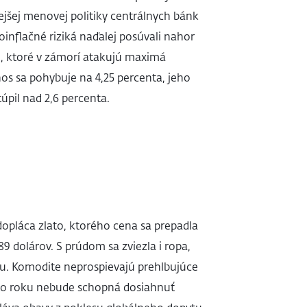
ejšej menovej politiky centrálnych bánk
oinflačné riziká naďalej posúvali nahor
u, ktoré v zámorí atakujú maximá
os sa pohybuje na 4,25 percenta, jeho
úpil nad 2,6 percenta.
 dopláca zlato, ktorého cena sa prepadla
9 dolárov. S prúdom sa zviezla i ropa,
cu. Komodite neprospievajú prehlbujúce
to roku nebude schopná dosiahnuť