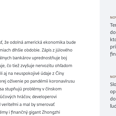
NO
Te
do
kt
sť, že odolná americká ekonomika bude
pr
niach dlhšie obdobie. Zápis z júlového
fi
rálnych bankárov uprednostňuje boj
uje, čo tiež zvyšuje nervozitu ohľadom
li aj na neuspokojivé údaje z Číny
NO
orej oživenie po pandémii koronavírusu
Sl
 sa stupňujú problémy v čínskom
op
ľúčových hráčov, developerovi
do
 veriteľmi a mal by smerovať
ľud
lémy i finančný gigant Zhongzhi