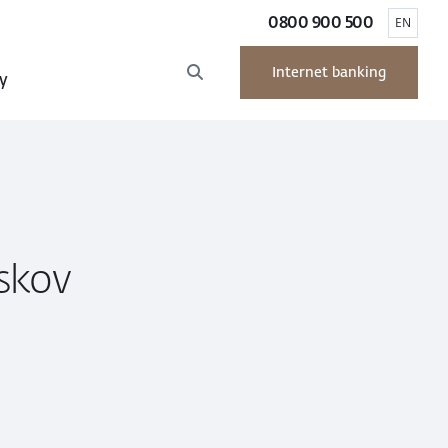
0800 900 500
EN
Internet banking
y
iskov