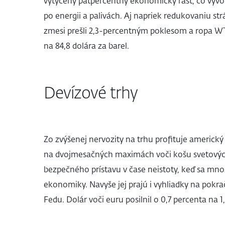
vytýčený päťpercentný ekonomický rast, čo vyvo
po energii a palivách. Aj napriek redukovaniu st
zmesi prešli 2,3-percentným poklesom a ropa WTI
na 84,8 dolára za barel.
Devízové trhy
Zo zvýšenej nervozity na trhu profituje americký
na dvojmesačných maximách voči košu svetových
bezpečného prístavu v čase neistoty, keď sa mno
ekonomiky. Navyše jej prajú i vyhliadky na pokra
Fedu. Dolár voči euru posilnil o 0,7 percenta na