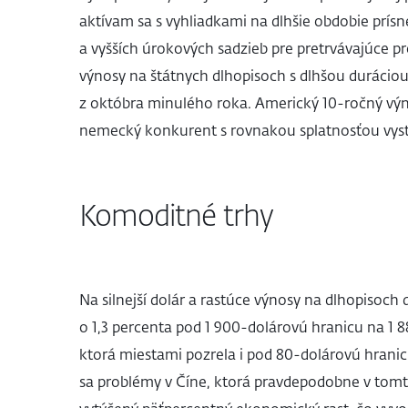
aktívam sa s vyhliadkami na dlhšie obdobie prísn
a vyšších úrokových sadzieb pre pretrvávajúce pr
výnosy na štátnych dlhopisoch s dlhšou durácio
z októbra minulého roka. Americký 10-ročný výn
nemecký konkurent s rovnakou splatnosťou vyst
Komoditné trhy
Na silnejší dolár a rastúce výnosy na dlhopisoch
o 1,3 percenta pod 1 900-dolárovú hranicu na 1 88
ktorá miestami pozrela i pod 80-dolárovú hrani
sa problémy v Číne, ktorá pravdepodobne v tom