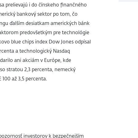
sa prelievajú i do čínskeho finančného
americký bankový sektor po tom, čo
tingu ďalším desiatkam amerických bánk
faktorom predovšetkým pre technológie
lkovo blue chips index Dow Jones odpísal
percenta a technologický Nasdaq
darilo ani akciám v Európe, kde
so stratou 2,3 percenta, nemecký
 100 až 3,5 percenta.
j pozornosť investorov k bezpečnejším