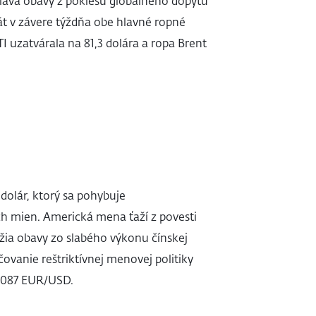
láva obavy z poklesu globálneho dopytu
rát v závere týždňa obe hlavné ropné
 uzatvárala na 81,3 dolára a ropa Brent
 dolár, ktorý sa pohybuje
 mien. Americká mena ťaží z povesti
žia obavy zo slabého výkonu čínskej
čovanie reštriktívnej menovej politiky
 1,087 EUR/USD.