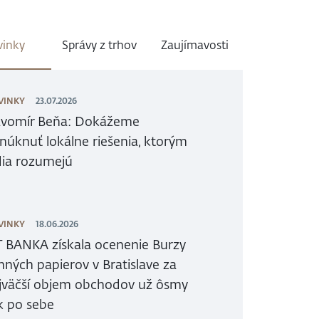
inky
Správy z trhov
Zaujímavosti
VINKY
23.07.2026
avomír Beňa: Dokážeme
núknuť lokálne riešenia, ktorým
dia rozumejú
VINKY
18.06.2026
T BANKA získala ocenenie Burzy
nných papierov v Bratislave za
jväčší objem obchodov už ôsmy
k po sebe