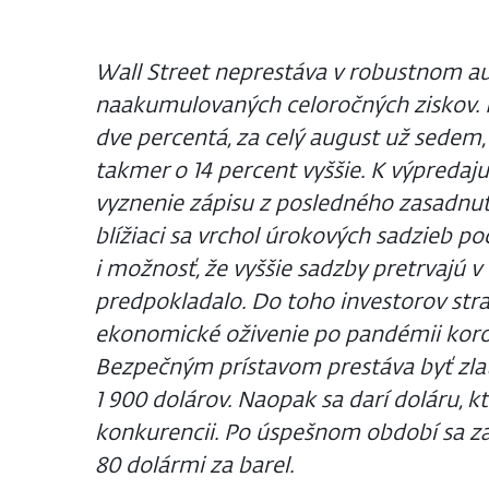
Wall Street neprestáva v robustnom 
naakumulovaných celoročných ziskov. M
dve percentá, za celý august už sedem, 
takmer o 14 percent vyššie. K výpredaju
vyznenie zápisu z posledného zasadnuti
blížiaci sa vrchol úrokových sadzieb po
i možnosť, že vyššie sadzby pretrvajú v
predpokladalo. Do toho investorov straš
ekonomické oživenie po pandémii koro
Bezpečným prístavom prestáva byť zlat
1 900 dolárov. Naopak sa darí doláru, kt
konkurencii. Po úspešnom období sa zas
80 dolármi za barel.