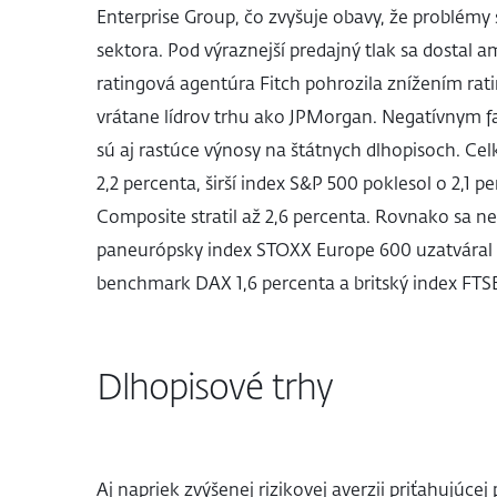
Enterprise Group, čo zvyšuje obavy, že problémy 
sektora. Pod výraznejší predajný tlak sa dostal 
ratingová agentúra Fitch pohrozila znížením ra
vrátane lídrov trhu ako JPMorgan. Negatívnym 
sú aj rastúce výnosy na štátnych dlhopisoch. Ce
2,2 percenta, širší index S&P 500 poklesol o 2,1 
Composite stratil až 2,6 percenta. Rovnako sa ne
paneurópsky index STOXX Europe 600 uzatváral 
benchmark DAX 1,6 percenta a britský index FTSE
Dlhopisové trhy
Aj napriek zvýšenej rizikovej averzii priťahujúce