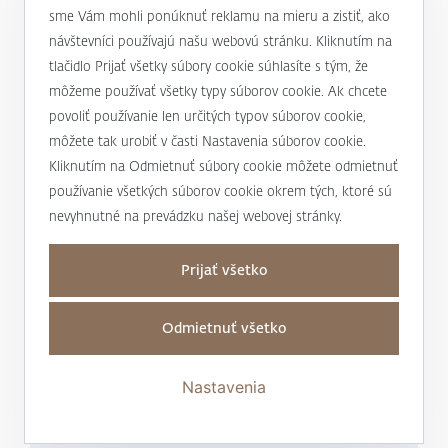
alebo
+421 232 607 187
sme Vám mohli ponúknuť reklamu na mieru a zistiť, ako
návštevníci používajú našu webovú stránku. Kliknutím na
tlačidlo Prijať všetky súbory cookie súhlasíte s tým, že
môžeme používať všetky typy súborov cookie. Ak chcete
J&T BANKA
povoliť používanie len určitých typov súborov cookie,
Kto sme
môžete tak urobiť v časti Nastavenia súborov cookie.
Užitočné informácie
Kliknutím na Odmietnuť súbory cookie môžete odmietnuť
Unikátny prístup
používanie všetkých súborov cookie okrem tých, ktoré sú
Úrokové sadzby a poplatky
nevyhnutné na prevádzku našej webovej stránky.
Magazín Magnus
Mapa stránky a osobné údaje
Bankové produkty a služby
Nadácia J&T
Prijať všetko
Mapa stránky
Dane
Podporujeme
Kontakty
Osobné údaje
Transakčná daň
Odmietnuť všetko
Pre médiá
Obchodné miesta
Nastaviť cookies
Dôležité a povinné informácie
Tlačové správy
Ste s niečím nespokojní?
Nastavenia
Vyhlásenie o prístupnosti
Správy o korporátnych akciách
J&T BANKA Wealth Report
Whistleblowing linka
Kurzový lístok