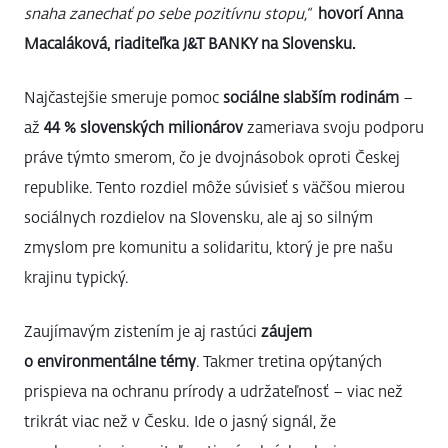
snaha zanechať po sebe pozitívnu stopu,“
hovorí Anna
Macaláková, riaditeľka J&T BANKY na Slovensku.
Najčastejšie smeruje pomoc
sociálne slabším rodinám
–
až
44 % slovenských milionárov
zameriava svoju podporu
práve týmto smerom, čo je dvojnásobok oproti Českej
republike. Tento rozdiel môže súvisieť s väčšou mierou
sociálnych rozdielov na Slovensku, ale aj so silným
zmyslom pre komunitu a solidaritu, ktorý je pre našu
krajinu typický.
Zaujímavým zistením je aj rastúci
záujem
o environmentálne témy
. Takmer tretina opýtaných
prispieva na ochranu prírody a udržateľnosť – viac než
trikrát viac než v Česku. Ide o jasný signál, že