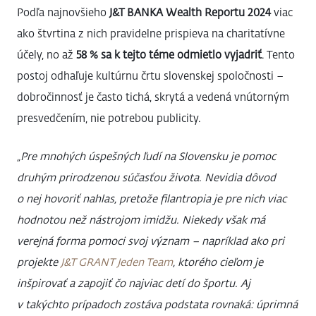
Podľa najnovšieho
J&T BANKA Wealth Reportu 2024
viac
ako štvrtina z nich pravidelne prispieva na charitatívne
účely, no až
58 % sa k tejto téme odmietlo vyjadriť
. Tento
postoj odhaľuje kultúrnu črtu slovenskej spoločnosti –
dobročinnosť je často tichá, skrytá a vedená vnútorným
presvedčením, nie potrebou publicity.
„Pre mnohých úspešných ľudí na Slovensku je pomoc
druhým prirodzenou súčasťou života. Nevidia dôvod
o nej hovoriť nahlas, pretože filantropia je pre nich viac
hodnotou než nástrojom imidžu. Niekedy však má
verejná forma pomoci svoj význam – napríklad ako pri
projekte
J&T GRANT Jeden Team
, ktorého cieľom je
inšpirovať a zapojiť čo najviac detí do športu. Aj
v takýchto prípadoch zostáva podstata rovnaká: úprimná