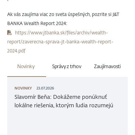
Ak vás zaujíma viac zo sveta úspešných, pozrite si J&T
BANKA Wealth Report 2024:
https://www.jtbanka.sk/files/archiv/wealth-
report/zaverecna-sprava-jt-banka-wealth-report-
2024.pdf
Novinky
Správy z trhov
Zaujímavosti
NOVINKY
23.07.2026
Slavomír Beňa: Dokážeme ponúknuť
lokálne riešenia, ktorým ľudia rozumejú