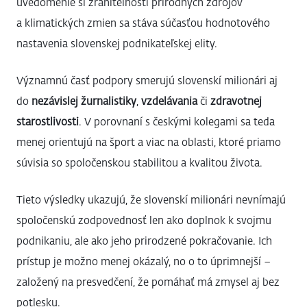
uvedomenie si zraniteľnosti prírodných zdrojov
a klimatických zmien sa stáva súčasťou hodnotového
nastavenia slovenskej podnikateľskej elity.
Významnú časť podpory smerujú slovenskí milionári aj
do
nezávislej žurnalistiky
,
vzdelávania
či
zdravotnej
starostlivosti
. V porovnaní s českými kolegami sa teda
menej orientujú na šport a viac na oblasti, ktoré priamo
súvisia so spoločenskou stabilitou a kvalitou života.
Tieto výsledky ukazujú, že slovenskí milionári nevnímajú
spoločenskú zodpovednosť len ako doplnok k svojmu
podnikaniu, ale ako jeho prirodzené pokračovanie. Ich
prístup je možno menej okázalý, no o to úprimnejší –
založený na presvedčení, že pomáhať má zmysel aj bez
potlesku.