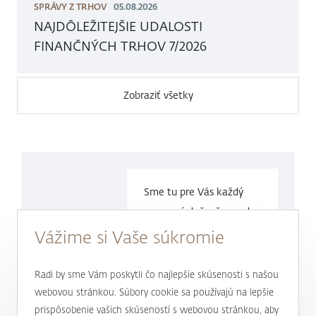
SPRÁVY Z TRHOV
05.08.2026
NAJDÔLEŽITEJŠIE UDALOSTI
FINANČNÝCH TRHOV 7/2026
Zobraziť všetky
Sme tu pre Vás každý
pracovný deň v čase
od
9.00 do
17.00 hod.
Vážime si Vaše súkromie
0800 900 500
Radi by sme Vám poskytli čo najlepšie skúsenosti s našou
webovou stránkou. Súbory cookie sa používajú na lepšie
prispôsobenie vašich skúseností s webovou stránkou, aby