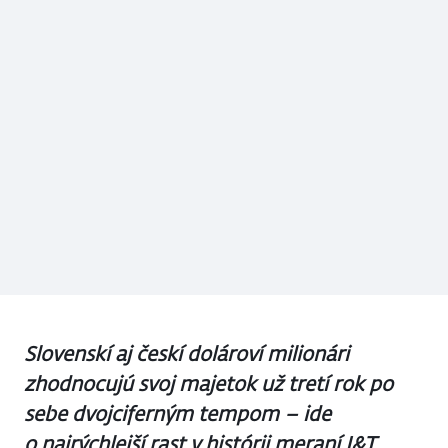
Slovenskí aj českí dolároví milionári
zhodnocujú svoj majetok už tretí rok po
sebe dvojciferným tempom – ide
o najrýchlejší rast v histórii meraní J&T