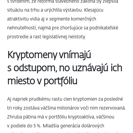
s tvrdením, že reforma stavebného zákona by zlepšila
situáciu na trhu a urýchlila výstavbu. Klesajúcu
atraktivitu vidia aj v segmente komerčných
nehnuteľností, najmä pre zhoršujúce sa podnikateľské
prostredie a rast legislatívnej neistoty.
Kryptomeny vnímajú
s odstupom, no uznávajú ich
miesto v portfóliu
Aj napriek prudkému rastu cien kryptomien za posledné
tri roky zostáva väčšina milionárov voči nim rezervovaná.
Zhruba pätina má v portfóliu kryptoaktíva, väčšinou
v podiele do 5 %. Mladšia generácia dolárových