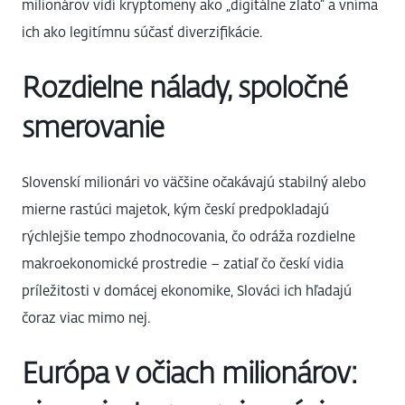
milionárov vidí kryptomeny ako „digitálne zlato“ a vníma
ich ako legitímnu súčasť diverzifikácie.
Rozdielne nálady, spoločné
smerovanie
Slovenskí milionári vo väčšine očakávajú stabilný alebo
mierne rastúci majetok, kým českí predpokladajú
rýchlejšie tempo zhodnocovania, čo odráža rozdielne
makroekonomické prostredie – zatiaľ čo českí vidia
príležitosti v domácej ekonomike, Slováci ich hľadajú
čoraz viac mimo nej.
Európa v očiach milionárov: