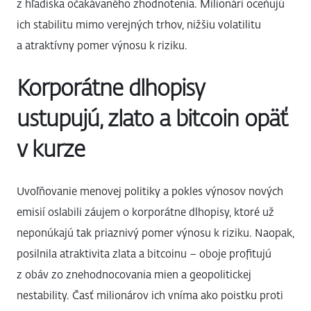
z hľadiska očakávaného zhodnotenia. Milionári oceňujú
ich stabilitu mimo verejných trhov, nižšiu volatilitu
a atraktívny pomer výnosu k riziku.
Korporátne dlhopisy
ustupujú, zlato a bitcoin opäť
v kurze
Uvoľňovanie menovej politiky a pokles výnosov nových
emisií oslabili záujem o korporátne dlhopisy, ktoré už
neponúkajú tak priaznivý pomer výnosu k riziku. Naopak,
posilnila atraktivita zlata a bitcoinu – oboje profitujú
z obáv zo znehodnocovania mien a geopolitickej
nestability. Časť milionárov ich vníma ako poistku proti