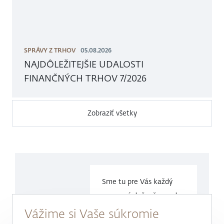
SPRÁVY Z TRHOV
05.08.2026
NAJDÔLEŽITEJŠIE UDALOSTI
FINANČNÝCH TRHOV 7/2026
Zobraziť všetky
Sme tu pre Vás každý
pracovný deň v čase
od
9.00 do
17.00 hod.
Vážime si Vaše súkromie