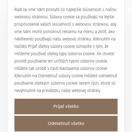
0800 900 500
Radi by sme Vám poskytli čo najlepšie skúsenosti s našou
webovou stránkou. Súbory cookie sa používajú na lepšie
prispôsobenie vašich skúseností s webovou stránkou, aby
alebo
+421 232 607 187
sme Vám mohli ponúknuť reklamu na mieru a zistiť, ako
návštevníci používajú našu webovú stránku. Kliknutím na
tlačidlo Prijať všetky súbory cookie súhlasíte s tým, že
môžeme používať všetky typy súborov cookie. Ak chcete
J&T BANKA
povoliť používanie len určitých typov súborov cookie,
Kto sme
môžete tak urobiť v časti Nastavenia súborov cookie.
Užitočné informácie
Kliknutím na Odmietnuť súbory cookie môžete odmietnuť
Unikátny prístup
používanie všetkých súborov cookie okrem tých, ktoré sú
Úrokové sadzby a poplatky
nevyhnutné na prevádzku našej webovej stránky.
Magazín Magnus
Mapa stránky a osobné údaje
Bankové produkty a služby
Nadácia J&T
Prijať všetko
Mapa stránky
Dane
Podporujeme
Kontakty
Osobné údaje
Transakčná daň
Odmietnuť všetko
Pre médiá
Obchodné miesta
Nastaviť cookies