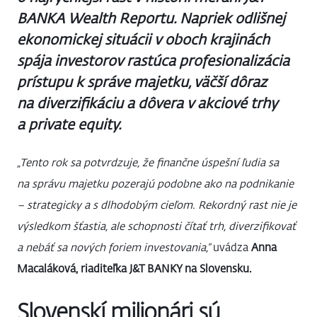
BANKA Wealth Reportu. Napriek odlišnej
ekonomickej situácii v oboch krajinách
spája investorov rastúca profesionalizácia
prístupu k správe majetku, väčší dôraz
na diverzifikáciu a dôvera v akciové trhy
a private equity.
„Tento rok sa potvrdzuje, že finančne úspešní ľudia sa
na správu majetku pozerajú podobne ako na podnikanie
– strategicky a s dlhodobým cieľom. Rekordný rast nie je
výsledkom šťastia, ale schopnosti čítať trh, diverzifikovať
a nebáť sa nových foriem investovania,“
uvádza
Anna
Macaláková, riaditeľka J&T BANKY na Slovensku.
Slovenskí milionári sú