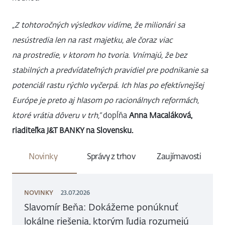
„Z tohtoročných výsledkov vidíme, že milionári sa
nesústredia len na rast majetku, ale čoraz viac
na prostredie, v ktorom ho tvoria. Vnímajú, že bez
stabilných a predvídateľných pravidiel pre podnikanie sa
potenciál rastu rýchlo vyčerpá. Ich hlas po efektívnejšej
Európe je preto aj hlasom po racionálnych reformách,
ktoré vrátia dôveru v trh,“
dopĺňa
Anna Macaláková,
riaditeľka J&T BANKY na Slovensku.
Novinky
Správy z trhov
Zaujímavosti
NOVINKY
23.07.2026
Slavomír Beňa: Dokážeme ponúknuť
lokálne riešenia, ktorým ľudia rozumejú