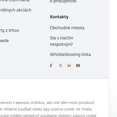
o prístupnosti
orátnych akciách
Kontakty
Obchodné miesta
ty z trhov
Ste s niečím
ovede
nespokojní?
Whistleblowing linka
 skúseností s webovou stránkou, aby sme Vám mohli ponúknuť
m, že môžeme používať všetky typy súborov cookie. Ak chcete
y cookie môžete odmietnuť používanie všetkých súborov cookie