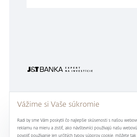
J&T
Banka
Vážime si Vaše súkromie
Radi by sme Vám poskytli čo najlepšie skúsenosti s našou webov
reklamu na mieru a zistiť, ako návštevníci používajú našu webovú
povoliť používanie len určitých typov súborov cookie, môžete ta