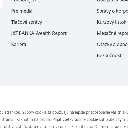
Pre médiá
Správy o korp
Tlačové správy
Kurzový lístok
J&T BANKA Wealth Report
Mesačné repor
Kariéra
Otázky a odp
Bezpečnosť
ou stránkou. Súbory cookie sa používajú na lepšie prispôsobenie vašich
 stránku. Kliknutím na tlačidlo Prijať všetky súbory cookie súhlasíte s tý
k urobiť v časti Nastavenia súborov cookie. Kliknutím na Odmietnuť súbor