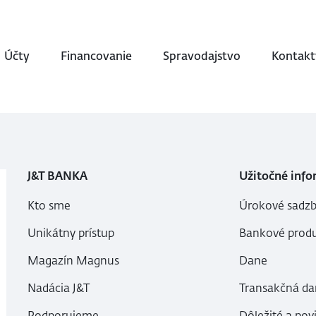
Účty
Financovanie
Spravodajstvo
Kontakt
J&T BANKA
Užitočné info
Kto sme
Úrokové sadzb
Unikátny prístup
Bankové produ
Magazín Magnus
Dane
Nadácia J&T
Transakčná da
Podporujeme
Dôležité a pov