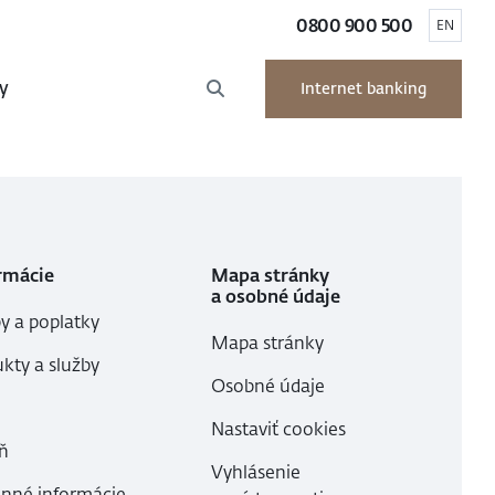
0800 900 500
EN
y
Internet banking
rmácie
Mapa stránky
a osobné údaje
y a poplatky
Mapa stránky
kty a služby
Osobné údaje
Nastaviť cookies
ň
Vyhlásenie
inné informácie