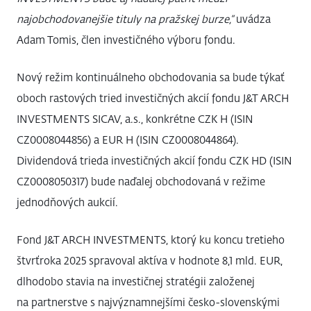
najobchodovanejšie tituly na pražskej burze,“
uvádza
Adam Tomis, člen investičného výboru fondu.
Nový režim kontinuálneho obchodovania sa bude týkať
oboch rastových tried investičných akcií fondu J&T ARCH
INVESTMENTS SICAV, a.s., konkrétne CZK H (ISIN
CZ0008044856) a EUR H (ISIN CZ0008044864).
Dividendová trieda investičných akcií fondu CZK HD (ISIN
CZ0008050317) bude naďalej obchodovaná v režime
jednodňových aukcií.
Fond J&T ARCH INVESTMENTS, ktorý ku koncu tretieho
štvrťroka 2025 spravoval aktíva v hodnote 8,1 mld. EUR,
dlhodobo stavia na investičnej stratégii založenej
na partnerstve s najvýznamnejšími česko-slovenskými