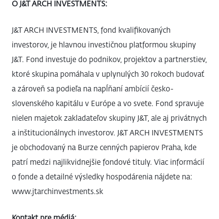
O J&T ARCH INVESTMENTS:
J&T ARCH INVESTMENTS, fond kvalifikovaných
investorov, je hlavnou investičnou platformou skupiny
J&T. Fond investuje do podnikov, projektov a partnerstiev,
ktoré skupina pomáhala v uplynulých 30 rokoch budovať
a zároveň sa podieľa na napĺňaní ambícií česko-
slovenského kapitálu v Európe a vo svete. Fond spravuje
nielen majetok zakladateľov skupiny J&T, ale aj privátnych
a inštitucionálnych investorov. J&T ARCH INVESTMENTS
je obchodovaný na Burze cenných papierov Praha, kde
patrí medzi najlikvidnejšie fondové tituly. Viac informácií
o fonde a detailné výsledky hospodárenia nájdete na:
www.jtarchinvestments.sk
Kontakt pre médiá: