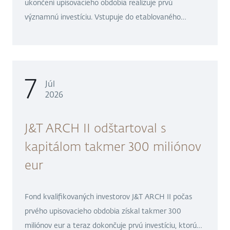
ukončení upisovacieho obdobia realizuje prvú
významnú investíciu. Vstupuje do etablovaného
private equity fondu skupiny Sandberg Capital,
ktorého súčasťou je napríklad popredný
stredoeurópsky softvérový dodávateľ Seyfor. Za
približne 278 miliónov eur J&T ARCH II získava 68 %
7
Júl
podiel na jeho investičných akciách prostredníctvom
2026
podfondu Sandberg Private Equity Fund 1.
J&T ARCH II odštartoval s
kapitálom takmer 300 miliónov
eur
Fond kvalifikovaných investorov J&T ARCH II počas
prvého upisovacieho obdobia získal takmer 300
miliónov eur a teraz dokončuje prvú investíciu, ktorú