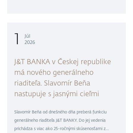
plánuje oznámiť po uzavretí transakcie v priebehu júla.
1
Júl
2026
J&T BANKA v Českej republike
má nového generálneho
riaditeľa. Slavomír Beňa
nastupuje s jasnými cieľmi
Slavomír Beňa od dnešného dňa preberá funkciu
generálneho riaditeľa J&T BANKY. Do jej vedenia
prichádza s viac ako 25-ročnými skúsenosťami z