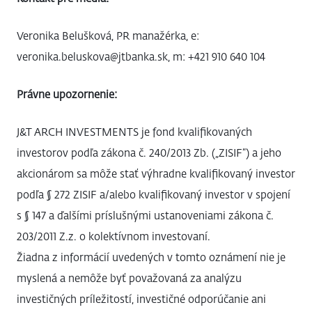
Veronika Belušková, PR manažérka, e:
veronika.beluskova@jtbanka.sk, m: +421 910 640 104
Právne upozornenie:
J&T ARCH INVESTMENTS je fond kvalifikovaných
investorov podľa zákona č. 240/2013 Zb. („ZISIF“) a jeho
akcionárom sa môže stať výhradne kvalifikovaný investor
podľa § 272 ZISIF a/alebo kvalifikovaný investor v spojení
s § 147 a ďalšími príslušnými ustanoveniami zákona č.
203/2011 Z.z. o kolektívnom investovaní.
Žiadna z informácií uvedených v tomto oznámení nie je
myslená a nemôže byť považovaná za analýzu
investičných príležitostí, investičné odporúčanie ani