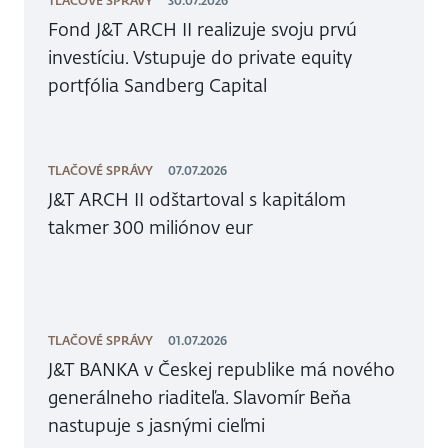
TLAČOVÉ SPRÁVY
30.07.2026
Fond J&T ARCH II realizuje svoju prvú
investíciu. Vstupuje do private equity
portfólia Sandberg Capital
TLAČOVÉ SPRÁVY
07.07.2026
J&T ARCH II odštartoval s kapitálom
takmer 300 miliónov eur
TLAČOVÉ SPRÁVY
01.07.2026
J&T BANKA v Českej republike má nového
generálneho riaditeľa. Slavomír Beňa
nastupuje s jasnými cieľmi