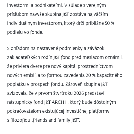
investormi a podnikateľmi. V súlade s verejným
prísľubom navyše skupina J&T zostáva najväčším
individuálnym investorom, ktorý drží približne 50 %
podielu vo fonde.
S ohľadom na nastavené podmienky a záväzok
zakladateľských rodín J&T fond pred mesiacom oznámil,
že priviera dvere pre nový kapitál prostredníctvom
nových emisií, a to formou zavedenia 20 % kapacitného
poplatku v prospech fondu. Zároveň skupina J&T
avizovala, že v prvom štvrťroku 2026 predstaví
nástupnícky fond J&T ARCH II, ktorý bude dôstojným
pokračovateľom existujúcej investičnej platformy
s filozofiou „friends and family J&T“.