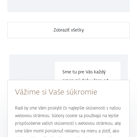
medzinárodného finančného sektora a s jasnou
ambíciou ďalej posilňovať postavenie banky na trhu.
Zároveň ide o zavŕšenie dlhodobého plánu obmeny
vedenia, ktorý J&T BANKA systematicky pripravovala.
Zobraziť všetky
Sme tu pre Vás každý
pracovný deň v čase
od
9.00 do
17.00 hod.
Vážime si Vaše súkromie
0800 900 500
Radi by sme Vám poskytli čo najlepšie skúsenosti s našou
webovou stránkou. Súbory cookie sa používajú na lepšie
prispôsobenie vašich skúseností s webovou stránkou, aby
alebo
+421 232 607 187
sme Vám mohli ponúknuť reklamu na mieru a zistiť, ako