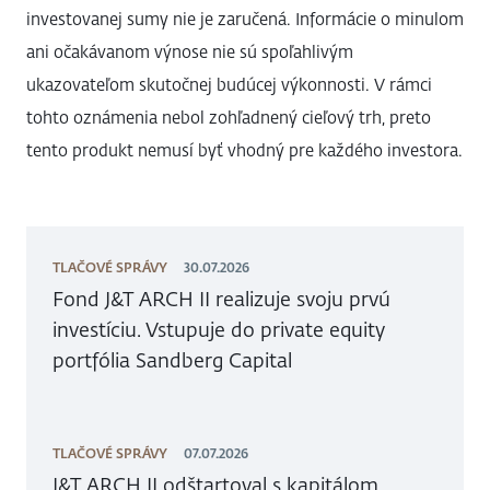
investovanej sumy nie je zaručená. Informácie o minulom
ani očakávanom výnose nie sú spoľahlivým
ukazovateľom skutočnej budúcej výkonnosti. V rámci
tohto oznámenia nebol zohľadnený cieľový trh, preto
tento produkt nemusí byť vhodný pre každého investora.
TLAČOVÉ SPRÁVY
30.07.2026
Fond J&T ARCH II realizuje svoju prvú
investíciu. Vstupuje do private equity
portfólia Sandberg Capital
TLAČOVÉ SPRÁVY
07.07.2026
J&T ARCH II odštartoval s kapitálom