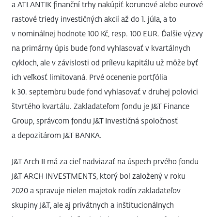
a ATLANTIK finanční trhy nakúpiť korunové alebo eurové
rastové triedy investičných akcií až do 1. júla, a to
v nominálnej hodnote 100 Kč, resp. 100 EUR. Ďalšie výzvy
na primárny úpis bude fond vyhlasovať v kvartálnych
cykloch, ale v závislosti od prílevu kapitálu už môže byť
ich veľkosť limitovaná. Prvé ocenenie portfólia
k 30. septembru bude fond vyhlasovať v druhej polovici
štvrtého kvartálu. Zakladateľom fondu je J&T Finance
Group, správcom fondu J&T Investičná spoločnosť
a depozitárom J&T BANKA.
J&T Arch II má za cieľ nadviazať na úspech prvého fondu
J&T ARCH INVESTMENTS, ktorý bol založený v roku
2020 a spravuje nielen majetok rodín zakladateľov
skupiny J&T, ale aj privátnych a inštitucionálnych