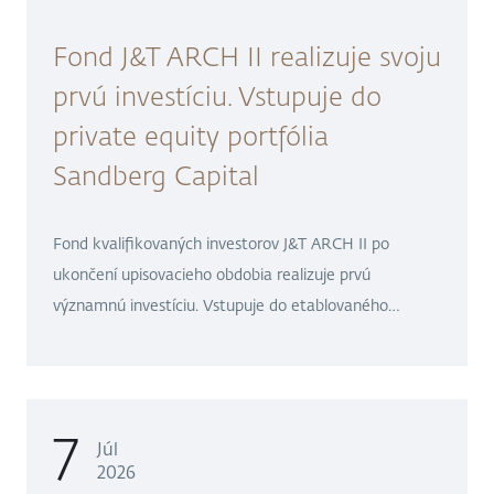
Fond J&T ARCH II realizuje svoju
prvú investíciu. Vstupuje do
private equity portfólia
Sandberg Capital
Fond kvalifikovaných investorov J&T ARCH II po
ukončení upisovacieho obdobia realizuje prvú
významnú investíciu. Vstupuje do etablovaného
private equity fondu skupiny Sandberg Capital,
ktorého súčasťou je napríklad popredný
stredoeurópsky softvérový dodávateľ Seyfor. Za
približne 278 miliónov eur J&T ARCH II získava 68 %
7
Júl
podiel na jeho investičných akciách prostredníctvom
2026
podfondu Sandberg Private Equity Fund 1.