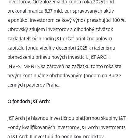
investorov. Od založenia do konca roka 2025 fond
prekonal hranicu 8,37 mld. eur spravovaných aktív
a ponúkol investorom celkový výnos presahujúci 100 %.
Obrovský záujem investorov a dlhodobý záväzok
zakladateľských rodín J&T držať približne polovicu
kapitálu fondu viedli v decembri 2025 k riadenému
obmedzeniu prílevu nových investícií. J&T ARCH
INVESTMENTS sa zároveň na začiatku tohto roka stal
prvým kontinuálne obchodovaným fondom na Burze
cenných papierov Praha.
O fondoch J&T Arch:
J&T Arch je hlavnou investičnou platformou skupiny J&T.
Fondy kvalifikovaných investorov J&T Arch Investments
a J&T Arch II investujú do podnikov, projektov