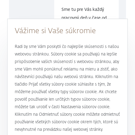
Sme tu pre Vás každý
pracovný deň v čase
od
9.00 do
17.00 hod.
Vážime si Vaše súkromie
0800 900 500
Radi by sme Vám poskytli čo najlepšie skúsenosti s našou
webovou stránkou. Súbory cookie sa používajú na lepšie
prispôsobenie vašich skúseností s webovou stránkou, aby
alebo
+421 232 607 187
sme Vám mohli ponúknuť reklamu na mieru a zistiť, ako
návštevníci používajú našu webovú stránku. Kliknutím na
tlačidlo Prijať všetky súbory cookie súhlasíte s tým, že
J&T BANKA
môžeme používať všetky typy súborov cookie. Ak chcete
povoliť používanie len určitých typov súborov cookie,
Kto sme
môžete tak urobiť v časti Nastavenia súborov cookie.
Užitočné informácie
Kliknutím na Odmietnuť súbory cookie môžete odmietnuť
Unikátny prístup
používanie všetkých súborov cookie okrem tých, ktoré sú
Úrokové sadzby a poplatky
Magazín Magnus
nevyhnutné na prevádzku našej webovej stránky.
Mapa stránky a osobné údaje