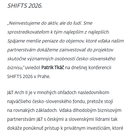
SHIFTS 2026.
„Neinvestujeme do aktív, ale do ľudí. Sme
sprostredkovateľom k tým najlepším z najlepších.
Spájame menšie peniaze do objemov, ktoré vďaka našim
partnerstvám dokážeme zainvestovať do projektov
skutočne významných osobností česko-slovenského
biznisu,“
uviedol
Patrik Tkáč
na dnešnej konferencii
SHIFTS 2026 v Prahe.
J&T Arch II je v mnohých ohľadoch nasledovníkom
najväčšieho česko-slovenského fondu, pretože stojí
na rovnakých základoch. Vďaka dlhodobým biznisovým
partnerstvám J&T s českými a slovenskými lídrami tak
dokáže ponúknuť prístup k privátnym investíciám, ktoré