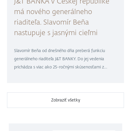
J&T BANKA v Českej republike
má nového generálneho
riaditeľa. Slavomír Beňa
nastupuje s jasnými cieľmi
Slavomír Beňa od dnešného dňa preberá funkciu
generálneho riaditeľa J&T BANKY. Do jej vedenia
prichádza s viac ako 25-ročnými skúsenosťami z
medzinárodného finančného sektora a s jasnou
ambíciou ďalej posilňovať postavenie banky na trhu.
Zároveň ide o zavŕšenie dlhodobého plánu obmeny
vedenia, ktorý J&T BANKA systematicky pripravovala.
Zobraziť všetky