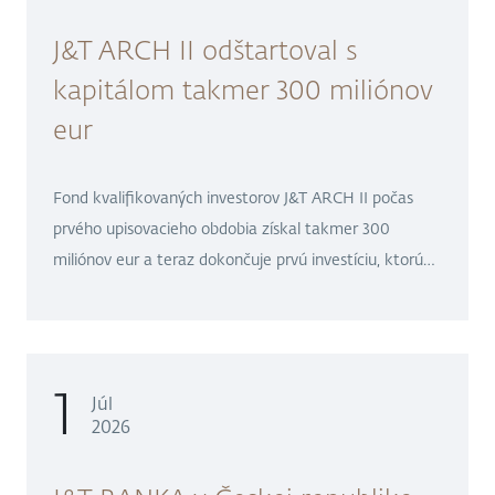
J&T ARCH II odštartoval s
kapitálom takmer 300 miliónov
eur
Fond kvalifikovaných investorov J&T ARCH II počas
prvého upisovacieho obdobia získal takmer 300
miliónov eur a teraz dokončuje prvú investíciu, ktorú
plánuje oznámiť po uzavretí transakcie v priebehu júla.
1
Júl
2026