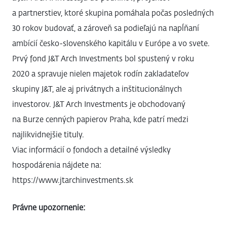
a partnerstiev, ktoré skupina pomáhala počas posledných
30 rokov budovať, a zároveň sa podieľajú na napĺňaní
ambícií česko-slovenského kapitálu v Európe a vo svete.
Prvý fond J&T Arch Investments bol spustený v roku
2020 a spravuje nielen majetok rodín zakladateľov
skupiny J&T, ale aj privátnych a inštitucionálnych
investorov. J&T Arch Investments je obchodovaný
na Burze cenných papierov Praha, kde patrí medzi
najlikvidnejšie tituly.
Viac informácií o fondoch a detailné výsledky
hospodárenia nájdete na:
https://www.jtarchinvestments.sk
Právne upozornenie: