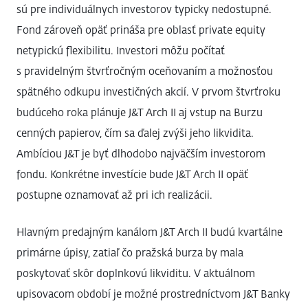
sú pre individuálnych investorov typicky nedostupné.
Fond zároveň opäť prináša pre oblasť private equity
netypickú flexibilitu. Investori môžu počítať
s pravidelným štvrťročným oceňovaním a možnosťou
spätného odkupu investičných akcií. V prvom štvrťroku
budúceho roka plánuje J&T Arch II aj vstup na Burzu
cenných papierov, čím sa ďalej zvýši jeho likvidita.
Ambíciou J&T je byť dlhodobo najväčším investorom
fondu. Konkrétne investície bude J&T Arch II opäť
postupne oznamovať až pri ich realizácii.
Hlavným predajným kanálom J&T Arch II budú kvartálne
primárne úpisy, zatiaľ čo pražská burza by mala
poskytovať skôr doplnkovú likviditu. V aktuálnom
upisovacom období je možné prostredníctvom J&T Banky