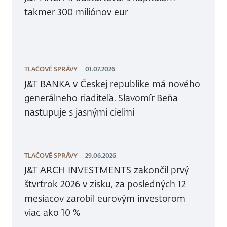
takmer 300 miliónov eur
TLAČOVÉ SPRÁVY
01.07.2026
J&T BANKA v Českej republike má nového
generálneho riaditeľa. Slavomír Beňa
nastupuje s jasnými cieľmi
TLAČOVÉ SPRÁVY
29.06.2026
J&T ARCH INVESTMENTS zakončil prvý
štvrťrok 2026 v zisku, za posledných 12
mesiacov zarobil eurovým investorom
viac ako 10 %