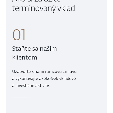
termínovaný vklad
01
0
Staňte sa naším
Otvo
klientom
bež
Uzatvorte s nami rámcovú zmluvu
S uza
a vykonávajte akékoľvek vkladové
založí
a investičné aktivity.
banki
1
2
3
4