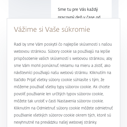
Sme tu pre Vás každý
pracovný deň v čase
od
9.00 do
17.00 hod.
Vážime si Vaše súkromie
0800 900 500
Radi by sme Vám poskytli čo najlepšie skúsenosti s našou
webovou stránkou. Súbory cookie sa používajú na lepšie
prispôsobenie vašich skúseností s webovou stránkou, aby
alebo
+421 232 607 187
sme Vám mohli ponúknuť reklamu na mieru a zistiť, ako
návštevníci používajú našu webovú stránku. Kliknutím na
tlačidlo Prijať všetky súbory cookie súhlasíte s tým, že
J&T BANKA
môžeme používať všetky typy súborov cookie. Ak chcete
povoliť používanie len určitých typov súborov cookie,
Kto sme
môžete tak urobiť v časti Nastavenia súborov cookie.
Užitočné informácie
Kliknutím na Odmietnuť súbory cookie môžete odmietnuť
Unikátny prístup
používanie všetkých súborov cookie okrem tých, ktoré sú
Úrokové sadzby a poplatky
Magazín Magnus
nevyhnutné na prevádzku našej webovej stránky.
Mapa stránky a osobné údaje