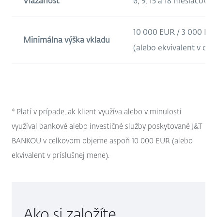
Viazanosť
6, 9, 15 a 18 mesiacov, 1,
10 000 EUR / 3 000 EU
Minimálna výška vkladu
(alebo ekvivalent v cu
* Platí v prípade, ak klient využíva alebo v minulosti
využíval bankové alebo investičné služby poskytované J&T
BANKOU v celkovom objeme aspoň 10 000 EUR (alebo
ekvivalent v príslušnej mene).
Ako si založíte